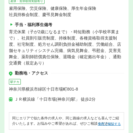
産休・育休取得実績有り
雇用保険、労災保険、健康保険、厚生年金保険
社員持株会制度、慶弔見舞金制度
手当・福利厚生備考
育児休業（子が2歳になるまで）・時短勤務（小学校卒業ま
で）、社員割引販売制度、持株制度、各種資格取得支援制
度、社宅制度、処方せん調剤負担金補助制度、労働組合、店
舗セキュリティシステム完備、病気見舞金、弔慰金、災害見
舞金、薬剤師賠償責任保険、退職金（確定拠出年金）、通勤
交通費（規定あり）
勤務地・アクセス
駅チカ
神奈川県横浜市緑区十日市場町801-8
ＪＲ横浜線「十日市場(神奈川)駅」 徒歩2分
同じエリアで似た条件の求人や、同じ路線の求人なども喜んでご紹
介いたします。お悩みやご希望があれば、ぜひご相談ください。
無料で相談する