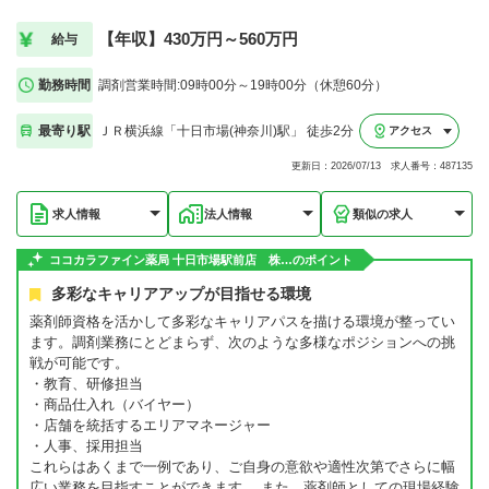
【年収】430万円～560万円
給与
勤務時間
調剤営業時間:09時00分～19時00分（休憩60分）
最寄り駅
ＪＲ横浜線「十日市場(神奈川)駅」 徒歩2分
アクセス
更新日：2026/07/13 求人番号：487135
求人情報
法人情報
類似の求人
ココカラファイン薬局 十日市場駅前店 株…のポイント
多彩なキャリアアップが目指せる環境
薬剤師資格を活かして多彩なキャリアパスを描ける環境が整ってい
ます。調剤業務にとどまらず、次のような多様なポジションへの挑
戦が可能です。
・教育、研修担当
・商品仕入れ（バイヤー）
・店舗を統括するエリアマネージャー
・人事、採用担当
これらはあくまで一例であり、ご自身の意欲や適性次第でさらに幅
広い業務を目指すことができます。 また、薬剤師としての現場経験