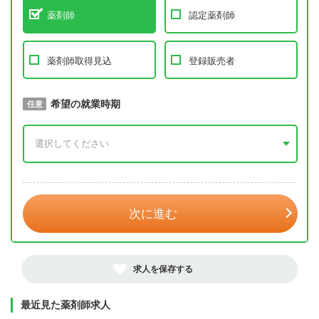
薬剤師
認定薬剤師
薬剤師取得見込
登録販売者
取得予定年
希望の就業時期
必須
任意
年 3月
次に進む
求人を保存する
最近見た薬剤師求人