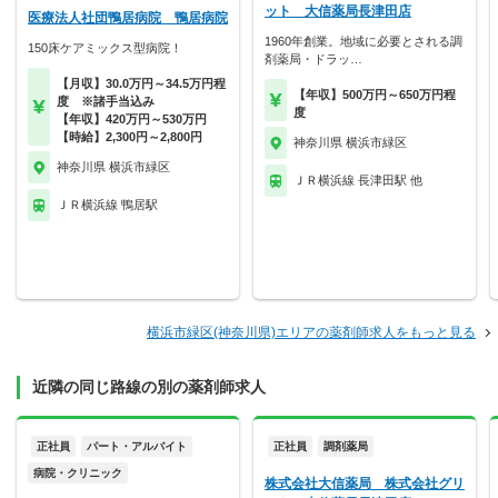
ット 大信薬局長津田店
医療法人社団鴨居病院 鴨居病院
1960年創業。地域に必要とされる調
150床ケアミックス型病院！
剤薬局・ドラッ…
【月収】30.0万円～34.5万円程
【年収】500万円～650万円程
度 ※諸手当込み
度
【年収】420万円～530万円
【時給】2,300円～2,800円
神奈川県 横浜市緑区
神奈川県 横浜市緑区
ＪＲ横浜線 長津田駅 他
ＪＲ横浜線 鴨居駅
横浜市緑区(神奈川県)エリアの薬剤師求人をもっと見る
近隣の同じ路線の別の薬剤師求人
正社員
パート・アルバイト
正社員
調剤薬局
病院・クリニック
株式会社大信薬局 株式会社グリ