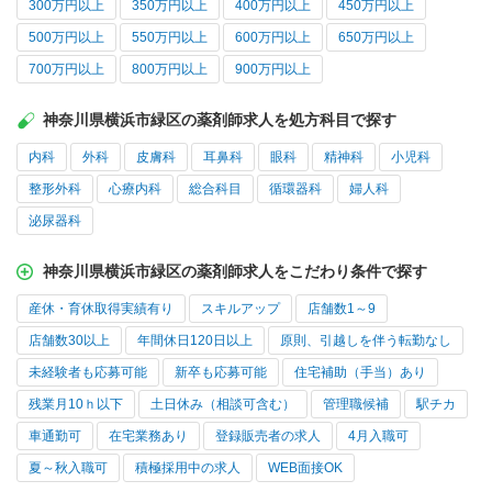
300万円以上
350万円以上
400万円以上
450万円以上
500万円以上
550万円以上
600万円以上
650万円以上
700万円以上
800万円以上
900万円以上
神奈川県横浜市緑区の薬剤師求人を処方科目で探す
内科
外科
皮膚科
耳鼻科
眼科
精神科
小児科
整形外科
心療内科
総合科目
循環器科
婦人科
泌尿器科
神奈川県横浜市緑区の薬剤師求人をこだわり条件で探す
産休・育休取得実績有り
スキルアップ
店舗数1～9
店舗数30以上
年間休日120日以上
原則、引越しを伴う転勤なし
未経験者も応募可能
新卒も応募可能
住宅補助（手当）あり
残業月10ｈ以下
土日休み（相談可含む）
管理職候補
駅チカ
車通勤可
在宅業務あり
登録販売者の求人
4月入職可
夏～秋入職可
積極採用中の求人
WEB面接OK