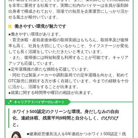
を非常に重視する社風です。実際に社内のバイヤーは全員が薬剤師
出身者で構成されており、現場での知見を企業運営にしっかり活か
せる風土が根付いています。
働きやすい環境が魅力です
●働きやすい環境があります。
・育児休暇・産前産後休暇の取得実績はもちろん、取得率及び復帰
率も高く、社員を大切にしているからこそ、ライフステージが変化
しても長く活躍をしていただきたいと考えています。
・また、復帰後には時短制度も利用することが可能です。キャリア
アップも応援しています。
●定年退職後の新たな挑戦を応援しています。
・同社では製薬メーカーや調剤薬局での定年退職を向かえ、初めて
OTC販売に挑戦する方が多く在籍しています。今までの経験を十分
に活かし、活躍をすることが出来ます。
●就業に関する時間帯や曜日の相談が出来ます。
キャリアアドバイザーのレポート
ホワイト500認定のクリーンな環境。身だしなみの自由
化、連続休暇、残業平均9時間と自分らしく、のびのび
と。
■健康経営優良法人を6年連続かつホワイト500認定！残