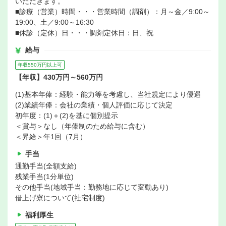
いただきます。
■診療（営業）時間・・・営業時間（調剤）：月～金／9:00～
19:00、土／9:00～16:30
■休診（定休）日・・・調剤定休日：日、祝
給与
年収550万円以上可
【年収】430万円～560万円
(1)基本年俸：経験・能力等を考慮し、当社規定により優遇
(2)業績年俸：会社の業績・個人評価に応じて決定
初年度：(1)＋(2)を基に個別提示
＜賞与＞なし（年俸制のため給与に含む）
＜昇給＞年1回（7月）
手当
通勤手当(全額支給)
残業手当(1分単位)
その他手当(地域手当：勤務地に応じて変動あり)
借上げ寮について(社宅制度)
福利厚生