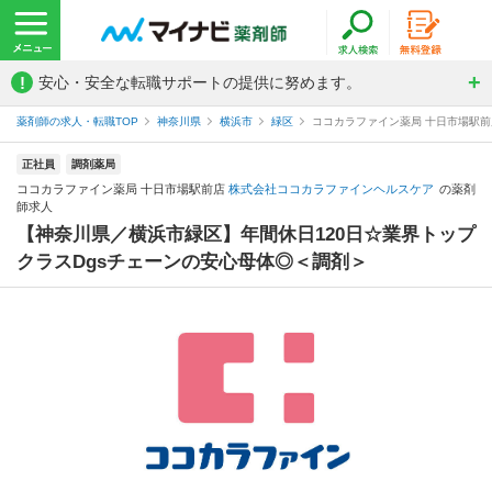
!
安心・安全な転職サポートの提供に努めます。
薬剤師の求人・転職TOP
神奈川県
横浜市
緑区
ココカラファイン薬局 十日市場駅
正社員
調剤薬局
ココカラファイン薬局 十日市場駅前店
株式会社ココカラファインヘルスケア
の薬剤
師求人
【神奈川県／横浜市緑区】年間休日120日☆業界トップ
クラスDgsチェーンの安心母体◎＜調剤＞