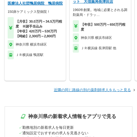
ット 大信薬局長津田店
医療法人社団鴨居病院 鴨居病院
1960年創業。地域に必要とされる調
150床ケアミックス型病院！
剤薬局・ドラッ…
【月収】30.0万円～34.5万円程
【年収】500万円～650万円程
度 ※諸手当込み
度
【年収】420万円～530万円
【時給】2,300円～2,800円
神奈川県 横浜市緑区
神奈川県 横浜市緑区
ＪＲ横浜線 長津田駅 他
ＪＲ横浜線 鴨居駅
近隣の同じ路線の別の薬剤師求人をもっと見る
神奈川県の新着求人情報をアプリで見る
勤務地別の新着求人を毎日更新
通知設定でおすすめの求人を見逃さない