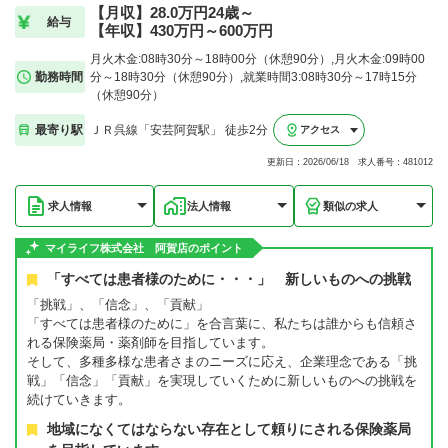
【月収】28.0万円24歳～
給与
【年収】430万円～600万円
月火木金:08時30分～18時00分（休憩90分）,月火木金:09時00
勤務時間
分～18時30分（休憩90分）,就業時間3:08時30分～17時15分
（休憩90分）
最寄り駅
ＪＲ呉線「安芸阿賀駅」 徒歩2分
アクセス
更新日：2026/06/18 求人番号：481012
求人情報
法人情報
類似の求人
マイライフ株式会社 阿賀店のポイント
「すべては患者様のために・・・」 新しいものへの挑戦
「挑戦」、「信念」、「貢献」
「すべては患者様のために」を合言葉に、私たちは誰からも信頼さ
れる保険薬局・薬剤師を目指しています。
そして、多種多様な患者さまのニーズに応え、企業理念である「挑
戦」「信念」「貢献」を実現していくために新しいものへの挑戦を
続けていきます。
地域になくてはならない存在として頼りにされる保険薬局