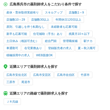
広島県呉市の薬剤師求人をこだわり条件で探す
産休・育休取得実績有り
スキルアップ
店舗数1～9
店舗数10～29
店舗数30以上
年間休日120日以上
原則、引越しを伴う転勤なし
未経験者も応募可能
新卒も応募可能
住宅補助（手当）あり
残業月10ｈ以下
土日休み（相談可含む）
総合門前
管理職候補
駅チカ
車通勤可
在宅業務あり
登録販売者の求人
夏～秋入職可
積極採用中の求人
WEB面接OK
近隣エリアで薬剤師求人を探す
広島市安佐北区
広島市安芸区
広島市佐伯区
竹原市
三原市
尾道市
近隣エリアの路線で薬剤師求人を探す
ＪＲ呉線