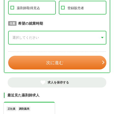
薬剤師取得見込
登録販売者
取得予定年
希望の就業時期
必須
任意
年 3月
次に進む
求人を保存する
最近見た薬剤師求人
正社員
調剤薬局