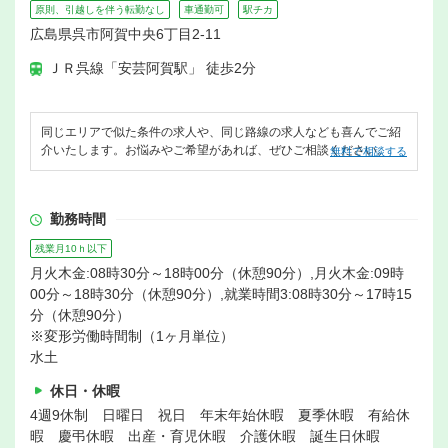
原則、引越しを伴う転勤なし
車通勤可
駅チカ
広島県呉市阿賀中央6丁目2-11
ＪＲ呉線「安芸阿賀駅」 徒歩2分
同じエリアで似た条件の求人や、同じ路線の求人なども喜んでご紹
介いたします。お悩みやご希望があれば、ぜひご相談ください。
無料で相談する
勤務時間
残業月10ｈ以下
月火木金:08時30分～18時00分（休憩90分）,月火木金:09時
00分～18時30分（休憩90分）,就業時間3:08時30分～17時15
分（休憩90分）
※変形労働時間制（1ヶ月単位）
水土
休日・休暇
4週9休制 日曜日 祝日 年末年始休暇 夏季休暇 有給休
暇 慶弔休暇 出産・育児休暇 介護休暇 誕生日休暇