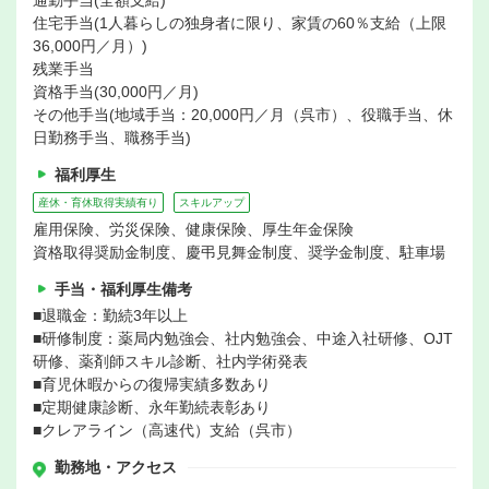
通勤手当(全額支給)
住宅手当(1人暮らしの独身者に限り、家賃の60％支給（上限
36,000円／月）)
残業手当
資格手当(30,000円／月)
その他手当(地域手当：20,000円／月（呉市）、役職手当、休
日勤務手当、職務手当)
福利厚生
産休・育休取得実績有り
スキルアップ
雇用保険、労災保険、健康保険、厚生年金保険
資格取得奨励金制度、慶弔見舞金制度、奨学金制度、駐車場
手当・福利厚生備考
■退職金：勤続3年以上
■研修制度：薬局内勉強会、社内勉強会、中途入社研修、OJT
研修、薬剤師スキル診断、社内学術発表
■育児休暇からの復帰実績多数あり
■定期健康診断、永年勤続表彰あり
■クレアライン（高速代）支給（呉市）
勤務地・アクセス