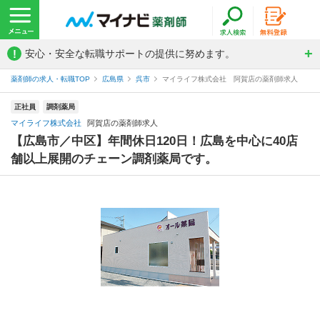
!
安心・安全な転職サポートの提供に努めます。
薬剤師の求人・転職TOP
広島県
呉市
マイライフ株式会社 阿賀店の薬剤師求人
正社員
調剤薬局
マイライフ株式会社
阿賀店の薬剤師求人
【広島市／中区】年間休日120日！広島を中心に40店
舗以上展開のチェーン調剤薬局です。