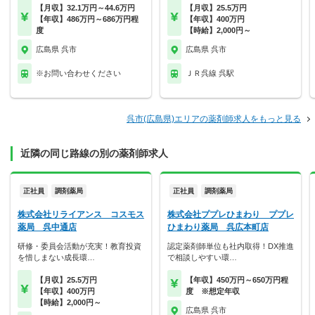
【月収】32.1万円～44.6万円
【月収】25.5万円
【年収】486万円～686万円程
【年収】400万円
度
【時給】2,000円～
広島県 呉市
広島県 呉市
※お問い合わせください
ＪＲ呉線 呉駅
呉市(広島県)エリアの薬剤師求人をもっと見る
近隣の同じ路線の別の薬剤師求人
正社員
調剤薬局
正社員
調剤薬局
株式会社リライアンス コスモス
株式会社ププレひまわり ププレ
薬局 呉中通店
ひまわり薬局 呉広本町店
研修・委員会活動が充実！教育投資
認定薬剤師単位も社内取得！DX推進
を惜しまない成長環…
で相談しやすい環…
【月収】25.5万円
【年収】450万円～650万円程
【年収】400万円
度 ※想定年収
【時給】2,000円～
広島県 呉市