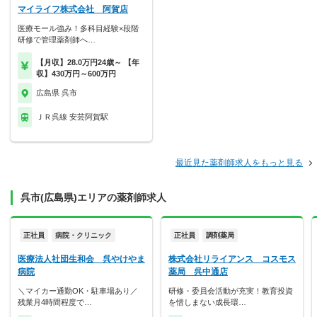
マイライフ株式会社 阿賀店
医療モール強み！多科目経験×段階
研修で管理薬剤師へ…
【月収】28.0万円24歳～ 【年
収】430万円～600万円
広島県 呉市
ＪＲ呉線 安芸阿賀駅
最近見た薬剤師求人をもっと見る
呉市(広島県)エリアの薬剤師求人
正社員
病院・クリニック
正社員
調剤薬局
医療法人社団生和会 呉やけやま
株式会社リライアンス コスモス
病院
薬局 呉中通店
＼マイカー通勤OK・駐車場あり／
研修・委員会活動が充実！教育投資
残業月4時間程度で…
を惜しまない成長環…