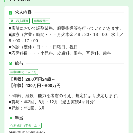
求人内容
夏～秋入職可
積極採用中
■店舗において調剤業務、服薬指導等を行っていただきます。
■診療（営業）時間・・・月火木金／8：30～18：00、水土／
9：00～17：00
■休診（定休）日・・・日曜日、祝日
■応需科目・・・小児科、皮膚科、眼科、耳鼻科、歯科
給与
年収600万円以上可
【月収】28.0万円24歳～
【年収】430万円～600万円
※年齢、経験、能力を考慮のうえ、規定により決定します。
■賞与：年2回、8月・12月（過去実績4ヶ月分）
■昇給：年1回、6月
手当
住宅補助（手当）あり