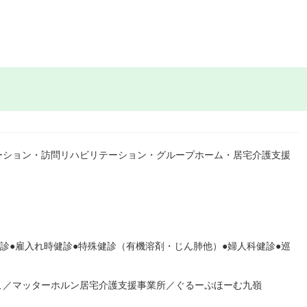
ーション・訪問リハビリテーション・グループホーム・居宅介護支援
健診●雇入れ時健診●特殊健診（有機溶剤・じん肺他）●婦人科健診●巡
こ／マッターホルン居宅介護支援事業所／ぐるーぷほーむ九嶺