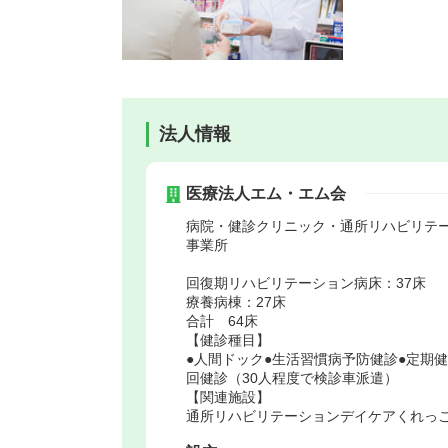
法人情報
医療法人エム・エム会
病院・健診クリニック・通所リハビリテ
事業所
回復期リハビリテーション病床：37床
療養病棟：27床
合計 64床
【健診種目】
●人間ドック●生活習慣病予防健診●定期
回健診（30人程度で検診車派遣）
【関連施設】
通所リハビリテーションデイケアくれっ