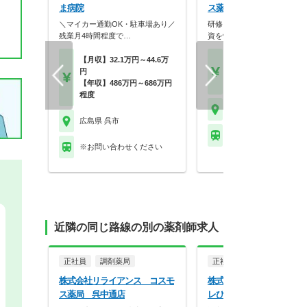
ま病院
ス薬局 呉中通店
＼マイカー通勤OK・駐車場あり／
研修・委員会活動が充実！教
残業月4時間程度で…
資を惜しまない成長環…
【月収】32.1万円～44.6万
【月収】25.5万円
円
【年収】400万円
【年収】486万円～686万円
【時給】2,000円～
程度
広島県 呉市
広島県 呉市
ＪＲ呉線 呉駅
※お問い合わせください
近隣の同じ路線の別の薬剤師求人
正社員
調剤薬局
正社員
調剤薬局
株式会社リライアンス コスモ
株式会社ププレひまわり 
ス薬局 呉中通店
レひまわり薬局 呉広本町