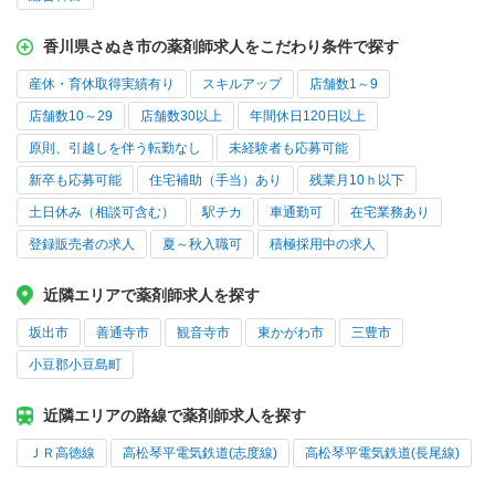
香川県さぬき市の薬剤師求人をこだわり条件で探す
産休・育休取得実績有り
スキルアップ
店舗数1～9
店舗数10～29
店舗数30以上
年間休日120日以上
原則、引越しを伴う転勤なし
未経験者も応募可能
新卒も応募可能
住宅補助（手当）あり
残業月10ｈ以下
土日休み（相談可含む）
駅チカ
車通勤可
在宅業務あり
登録販売者の求人
夏～秋入職可
積極採用中の求人
近隣エリアで薬剤師求人を探す
坂出市
善通寺市
観音寺市
東かがわ市
三豊市
小豆郡小豆島町
近隣エリアの路線で薬剤師求人を探す
ＪＲ高徳線
高松琴平電気鉄道(志度線)
高松琴平電気鉄道(長尾線)