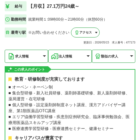
【月収】27.1万円24歳～
給与
勤務時間
就業時間１:09時00分～21時00分（休憩60分）
最寄り駅
※お問い合わせください
アクセス
更新日：2026/05/15 求人番号：477173
求人情報
法人情報
類似の求人
この求人のポイント
教育・研修制度が充実しております
■ オーベン・ネーベン制
■ 集合型研修 - 新入社員研修、薬剤師基礎研修、新人薬剤師研修、
薬局運営・在宅研修
■ 個人型研修 - 設定薬剤師制度ネット講座、漢方アドバイザー講
座、第1類医薬品OTC講座
■ エリア恊働学習型研修 - 疾患別症例研究会、臨床事例勉強会、医
療用医薬品スキルアップ講座
■ 医療連携学習型研修 - 医療連携セミナー、健康セミナー
キャリアパスが豊富です