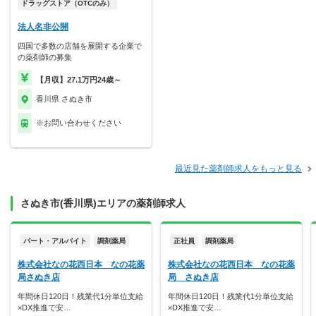
ドラッグストア（OTCのみ）
法人名非公開
四国で多数の店舗を展開する企業で
の薬剤師の募集
【月収】27.1万円24歳～
香川県 さぬき市
※お問い合わせください
最近見た薬剤師求人をもっと見る
さぬき市(香川県)エリアの薬剤師求人
パート・アルバイト
調剤薬局
正社員
調剤薬局
株式会社なの花西日本 なの花薬
株式会社なの花西日本 なの花薬
局さぬき店
局 さぬき店
年間休日120日！残業代1分単位支給
年間休日120日！残業代1分単位支給
×DX推進で安…
×DX推進で安…