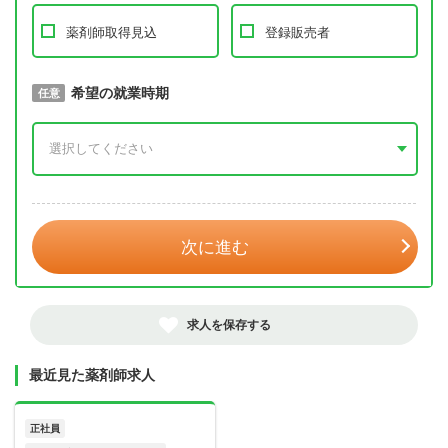
薬剤師取得見込
登録販売者
取得予定年
希望の就業時期
必須
任意
年 3月
次に進む
求人を保存する
最近見た薬剤師求人
正社員