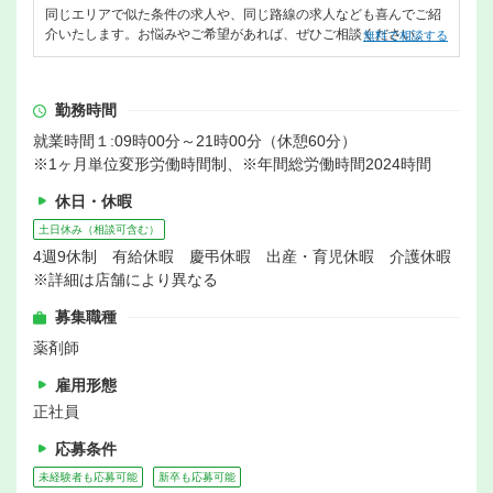
同じエリアで似た条件の求人や、同じ路線の求人なども喜んでご紹
介いたします。お悩みやご希望があれば、ぜひご相談ください。
無料で相談する
勤務時間
就業時間１:09時00分～21時00分（休憩60分）
※1ヶ月単位変形労働時間制、※年間総労働時間2024時間
休日・休暇
土日休み（相談可含む）
4週9休制 有給休暇 慶弔休暇 出産・育児休暇 介護休暇
※詳細は店舗により異なる
募集職種
薬剤師
雇用形態
正社員
応募条件
未経験者も応募可能
新卒も応募可能