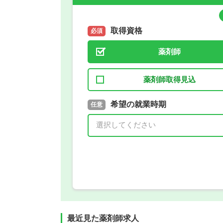
取得資格
必須
薬剤師
薬剤師取得見込
取得予定年
希望の就業時期
必須
任意
年 3月
最近見た薬剤師求人