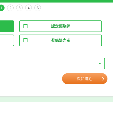
1
2
3
4
5
認定薬剤師
登録販売者
次に進む