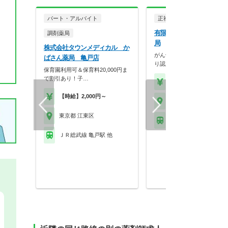
パート・アルバイト
正社員
調剤薬局
有限会社江東調剤薬局 有
調剤薬局
局
株式会社タウンメディカル か
がん領域の処方に携わる機会
ばさん薬局 亀戸店
り認定資格やこれまで…
保育園利用可＆保育料20,000円ま
で割引あり！子…
【年収】450万円～60
【時給】2,000円～
東京都 江東区
東京都 江東区
ゆりかもめ 有明(東京)
ＪＲ総武線 亀戸駅 他