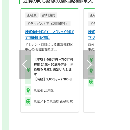
近隣の同じ路線の別の薬剤師求人
正社員
調剤薬局
正社員
調剤薬局
ドラッグストア（調剤併設）
ドラッグストア（調剤併設
株式会社ぱぱす どらっぐぱぱ
株式会社マツモトキヨシ 
す 南砂町駅前店
マツモトキヨシ 東陽町駅
ドミナント戦略による東京都23区
自分らしく働く。それが、い
中心の地域密着型店…
事の第一歩。選択的週…
【年収】468万円～700万円
【年収】458万円～70
程度 24歳～50歳モデル ※
経験を考慮し決定いたしま
東京都 江東区
す
【時給】2,000円～2,300円
東京メトロ東西線 東陽
東京都 江東区
東京メトロ東西線 南砂町駅