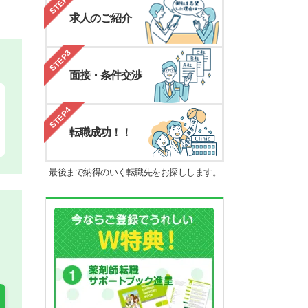
STEP2
求人のご紹介
STEP3
面接・条件交渉
STEP4
転職成功！！
最後まで納得のいく転職先をお探しします。