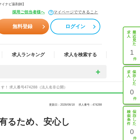
マイナビ薬剤師】
採用ご担当者様へ
マイページでできること
無料登録
ログイン
1
求人ランキング
求人を検索する
！ 求人番号474288（法人名非公開）
0
更新日：2026/06/18
求人番号：474288
が有るため、安心し
0