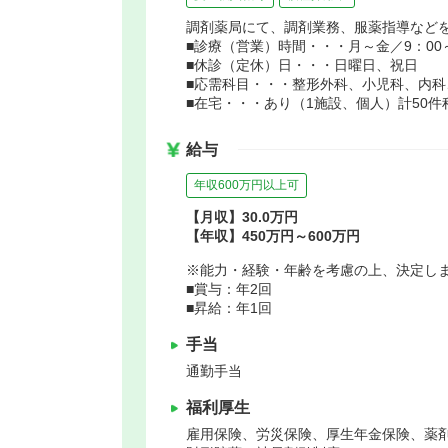
調剤薬局にて、調剤業務、服薬指導など
■診療（営業）時間・・・月～金／9：00～1
■休診（定休）日・・・日曜日、祝日
■応需科目・・・整形外科、小児科、内科
■在宅・・・あり（1施設、個人）計50件
給与
年収600万円以上可
【月収】30.0万円
【年収】450万円～600万円
※能力・経験・年齢を考慮の上、決定し
■賞与：年2回
■昇給：年1回
手当
通勤手当
福利厚生
雇用保険、労災保険、厚生年金保険、薬