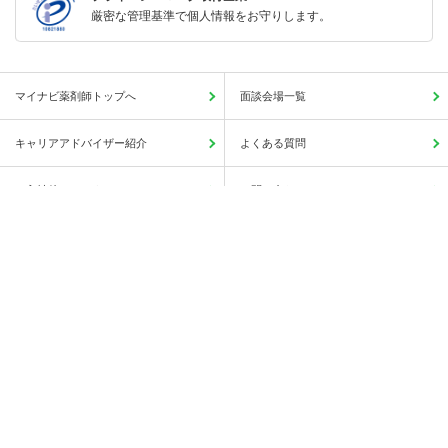
厳密な管理基準で個人情報をお守りします。
マイナビ薬剤師トップへ
面談会場一覧
キャリアアドバイザー紹介
よくある質問
ご入社後のアフターフォロー
お問い合わせ
この求人に興味がある
簡単1分
サイトマップ
人気の求人検索一覧
保存する
薬局・病院等への直接応募・問い合わせではありませんのでご安心ください。
会社概要
利用規約
個人情報の取り扱いについて
Copyright © Mynavi Corporation