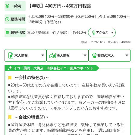
【年収】400万円～450万円程度
給与
月水木:09時00分～18時00分（休憩150分）,金土日:09時00分～
勤務時間
12時00分（休憩0分）
最寄り駅
東武伊勢崎線「竹ノ塚駅」 徒歩10分
アクセス
更新日：2024/11/19 求人番号：468639
求人情報
法人情報
類似の求人
イコー薬局 大境店 有限会社イコー薬局のポイント
～会社の特色(1)～
■20代～50代までの方が在籍しています。在籍年数が長い方が複数
います。
■経験豊富な従業員が多く在籍しておりますので、調剤経験が浅い
方も安心してご就業していただけます。各メーカーの勉強会も月に
1度行っていますので、スキルアップしたい方におすすめです。
～会社の特色(2)～
■産前産後休暇、育児休暇などを取得後、復帰して就業している社
員の方が多くいます。時間短縮勤務などを利用し、週3日勤務をし