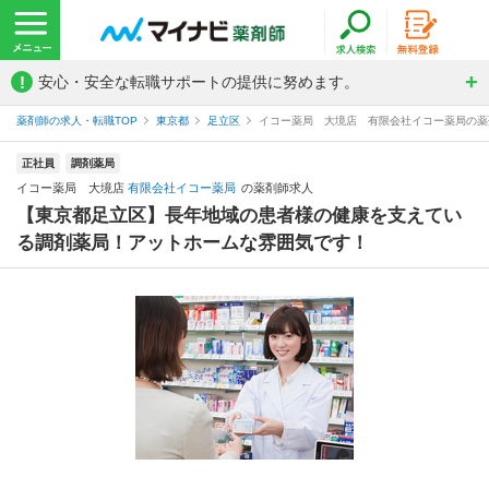
!
安心・安全な転職サポートの提供に努めます。
薬剤師の求人・転職TOP
東京都
足立区
イコー薬局 大境店 有限会社イコー薬局の薬
正社員
調剤薬局
イコー薬局 大境店
有限会社イコー薬局
の薬剤師求人
【東京都足立区】長年地域の患者様の健康を支えてい
る調剤薬局！アットホームな雰囲気です！