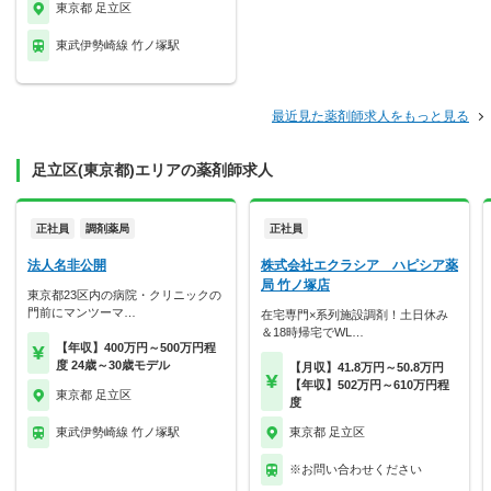
東京都 足立区
東武伊勢崎線 竹ノ塚駅
最近見た薬剤師求人をもっと見る
足立区(東京都)エリアの薬剤師求人
正社員
調剤薬局
正社員
法人名非公開
株式会社エクラシア ハピシア薬
局 竹ノ塚店
東京都23区内の病院・クリニックの
門前にマンツーマ…
在宅専門×系列施設調剤！土日休み
＆18時帰宅でWL…
【年収】400万円～500万円程
度 24歳～30歳モデル
【月収】41.8万円～50.8万円
【年収】502万円～610万円程
東京都 足立区
度
東武伊勢崎線 竹ノ塚駅
東京都 足立区
※お問い合わせください