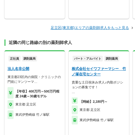
足立区(東京都)エリアの薬剤師求人をもっと見る
近隣の同じ路線の別の薬剤師求人
正社員
調剤薬局
パート・アルバイト
調剤薬局
法人名非公開
株式会社セイワファーマシー 竹
ノ塚在宅センター
東京都23区内の病院・クリニックの
門前にマンツーマ…
貴重な土日祝休み求人♪内勤ポジシ
ョンの募集です！
【年収】400万円～500万円程
…
度 24歳～30歳モデル
【時給】2,180円～
東京都 足立区
東京都 足立区
東武伊勢崎線 竹ノ塚駅
東武伊勢崎線 竹ノ塚駅