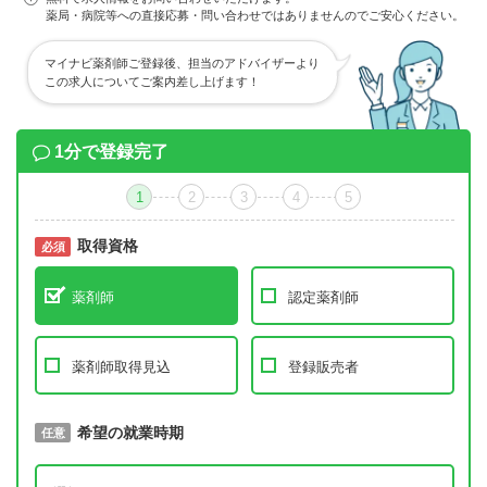
薬局・病院等への直接応募・問い合わせではありませんのでご安心ください。
マイナビ薬剤師ご登録後、担当のアドバイザーより
この求人についてご案内差し上げます！
1分で登録完了
1
2
3
4
5
取得資格
必須
必須
薬剤師
認定薬剤師
薬剤師取得見込
登録販売者
取得予定年
希望の就業時期
必須
任意