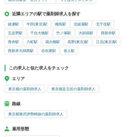
近隣エリアの駅で薬剤師求人を探す
綾瀬駅
牛田(東京)駅
梅島駅
北綾瀬駅
北千住駅
五反野駅
千住大橋駅
竹ノ塚駅
大師前駅
西新井駅
青井駅
六町駅
扇大橋駅
高野(東京)駅
江北(東京)駅
西新井大師西駅
谷在家駅
舎人駅
この求人と似た求人をチェック
エリア
東京都の薬剤師求人
東京都足立区の薬剤師求人
路線
東京都東武伊勢崎線の薬剤師求人
雇用形態