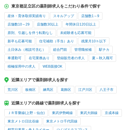
東京都足立区の薬剤師求人をこだわり条件で探す
産休・育休取得実績有り
スキルアップ
店舗数1～9
店舗数10～29
店舗数30以上
年間休日120日以上
原則、引越しを伴う転勤なし
未経験者も応募可能
新卒も応募可能
住宅補助（手当）あり
残業月10ｈ以下
土日休み（相談可含む）
総合門前
管理職候補
駅チカ
車通勤可
在宅業務あり
登録販売者の求人
夏～秋入職可
積極採用中の求人
WEB面接OK
近隣エリアで薬剤師求人を探す
荒川区
板橋区
練馬区
葛飾区
江戸川区
八王子市
近隣エリアの路線で薬剤師求人を探す
ＪＲ常磐線(上野－仙台)
東武伊勢崎線
東武大師線
京成本線
東京メトロ日比谷線
東京メトロ千代田線
都営日暮里・舎人ライナー
つくばエクスプレス