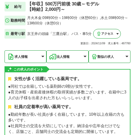
【年収】500万円前後 30歳～モデル
給与
【時給】2,000円～
月火木金:09時00分～19時00分（休憩60分）,水土:09時00分～
勤務時間
13時00分（休憩0分）
最寄り駅
京王井の頭線「三鷹台駅」 バス・車5分
アクセス
更新日：2024/11/09 求人番号：467760
求人情報
法人情報
類似の求人
この求人のポイント
女性が多く活躍している薬局です。
●同社では在籍している薬剤師の9割が女性です。
●育児休暇・産前産後休暇の取得実績が多数ございます。在籍中に3
人のお子様を出産された方もいらっしゃいます。
社員の定着率が高い薬局です。
●勤続年数が長い社員が多く在籍しています。10年以上在籍の方も
多いです。
●社員同士の交流を大切にしています。納涼会や忘年会だけでな
く、店舗ごと、店舗同士の交流会も定期的に開催しています。