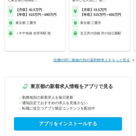
た東京発の地域密…
暮らしも大切に。業…
【月収】42.5万円
【月収】33.5万円
【年収】510万円～680万円
【年収】515万円～650万円
東京都 三鷹市
東京都 三鷹市
ＪＲ中央線 吉祥寺駅 他
京王井の頭線 井の頭公園駅
近隣の同じ路線の別の薬剤師求人をもっと見る
東京都の新着求人情報をアプリで見る
勤務地別の新着求人を毎日更新
通知設定でおすすめの求人を見逃さない
転職に役立つアプリ限定コンテンツを配信中
アプリをインストールする