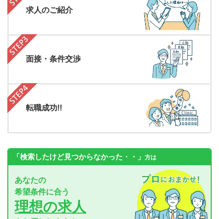
求人のご紹介
面接・条件交渉
転職成功!!
「検索したけど見つからなかった・・」
方は
あなたの
希望条件に合う
理想の求人