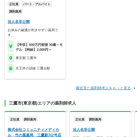
正社員
パート・アルバイト
調剤薬局
法人名非公開
お休みの融通が利きやすい薬局で
す。
【年収】500万円前後 30歳～モ
デル 【時給】2,000円～
東京都 三鷹市
京王井の頭線 三鷹台駅
最近見た薬剤師求人をもっと見る
三鷹市(東京都)エリアの薬剤師求人
正社員
調剤薬局
正社員
調剤薬局
株式会社コミュニティメディカ
法人名非公開
ル 竹の葉薬局 三鷹新川2号店