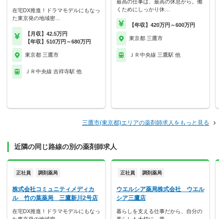
最高の仕事は、最高の休息から。働
くためにしっかり休…
在宅DX推進！ドラマモデルにもなっ
た東京発の地域密…
【年収】420万円～600万円
【月収】42.5万円
東京都 三鷹市
【年収】510万円～680万円
東京都 三鷹市
ＪＲ中央線 三鷹駅 他
ＪＲ中央線 吉祥寺駅 他
三鷹市(東京都)エリアの薬剤師求人をもっと見る
近隣の同じ路線の別の薬剤師求人
正社員
調剤薬局
正社員
調剤薬局
株式会社コミュニティメディカ
ウエルシア薬局株式会社 ウエル
ル 竹の葉薬局 三鷹新川2号店
シア三鷹店
在宅DX推進！ドラマモデルにもなっ
暮らしを支える仕事だから、自分の