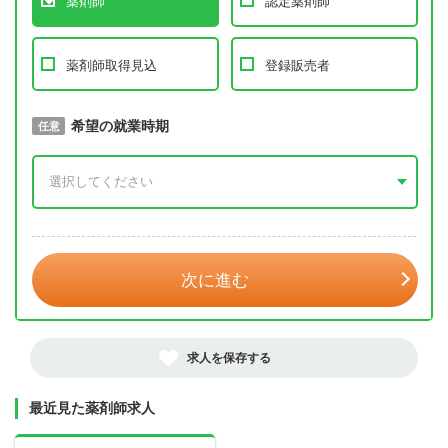
薬剤師
認定薬剤師
薬剤師取得見込
登録販売者
取得予定年
希望の就業時期
必須
任意
年 3月
次に進む
求人を保存する
最近見た薬剤師求人