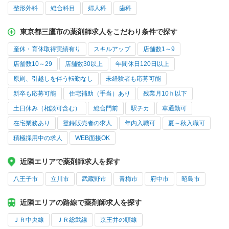
整形外科
総合科目
婦人科
歯科
東京都三鷹市の薬剤師求人をこだわり条件で探す
産休・育休取得実績有り
スキルアップ
店舗数1～9
店舗数10～29
店舗数30以上
年間休日120日以上
原則、引越しを伴う転勤なし
未経験者も応募可能
新卒も応募可能
住宅補助（手当）あり
残業月10ｈ以下
土日休み（相談可含む）
総合門前
駅チカ
車通勤可
在宅業務あり
登録販売者の求人
年内入職可
夏～秋入職可
積極採用中の求人
WEB面接OK
近隣エリアで薬剤師求人を探す
八王子市
立川市
武蔵野市
青梅市
府中市
昭島市
近隣エリアの路線で薬剤師求人を探す
ＪＲ中央線
ＪＲ総武線
京王井の頭線