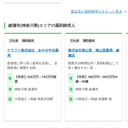
最近見た薬剤師求人をもっと見る
綾瀬市(神奈川県)エリアの薬剤師求人
正社員
調剤薬局
正社員
調剤薬局
クラフト株式会社 あやせ中央薬
株式会社南山堂 南山堂薬局 綾
局
瀬店
患者様に寄り添う薬局を目指し、全
残業月10時間以内！原則転勤なしで
国各地に展開する調…
長く働きやすい安…
【年収】419万円～743万円程
【年収】448万円～550万円24
度
歳～45歳
神奈川県 綾瀬市
神奈川県 綾瀬市
小田急江ノ島線 高座渋谷駅
小田急江ノ島線 長後駅 他