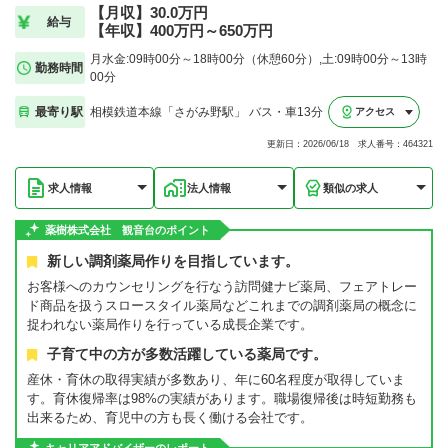
【月収】30.0万円
給与
【年収】400万円～650万円
月水金:09時00分～18時00分（休憩60分）,土:09時00分～13時
勤務時間
00分
最寄り駅
相模鉄道本線「さがみ野駅」 バス・車13分
アクセス
更新日：2026/06/18 求人番号：464321
求人情報
法人情報
類似の求人
薬樹株式会社 観音台のポイント
新しい調剤薬局作りを目指しています。
お客様へのカウンセリングを行なう訪問健ナビ薬局、フェアトレー
ド商品を扱うスロースタイル薬局などこれまでの調剤薬局の概念に
捉われない薬局作りを行っている成長企業です。
子育て中の方が多数活躍している薬局です。
産休・育休の取得実績が多数あり、年に60名程度が取得していま
す。育休復帰率は98%の実績があります。職場復帰後は時短勤務も
出来るため、育児中の方も長く働ける会社です。