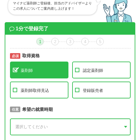
マイナビ薬剤師ご登録後、担当のアドバイザーより
この求人についてご案内差し上げます！
1分で登録完了
1
2
3
4
5
取得資格
必須
必須
薬剤師
認定薬剤師
薬剤師取得見込
登録販売者
取得予定年
希望の就業時期
必須
任意