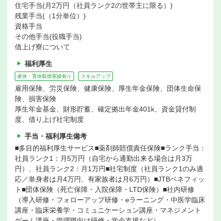
住宅手当(月2万円（社員ランク2の世帯主に限る）)
残業手当(（1分単位）)
資格手当
その他手当(役職手当)
借上げ寮について
福利厚生
産休・育休取得実績有り
スキルアップ
雇用保険、労災保険、健康保険、厚生年金保険、団体生命保
険、損害保険
厚生年金基金、財形貯蓄、確定拠出年金401k、資金貸付制
度、借り上げ社宅制度
手当・福利厚生備考
■多目的福利厚生サービス■薬剤師賠償責任保険■ランク手当：
社員ランク1：月5万円（自宅から通勤出来る場合は月3万
円）、社員ランク2：月1万円■社宅制度（社員ランク1のみ適
応／単身者は月4万円、有家族者は月6万円）■JTBベネフィッ
ト■団体保険（死亡保障・入院保障・LTD保険）■社内研修
（導入研修・フォローアップ研修・eラーニング・中医学臨床
講座・臨床栄養学・コミュニケーション講座・マネジメント
ゲーム講座・管理職向け研修・学会支援など）