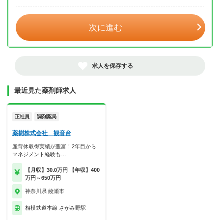
年 3月
次に進む
求人を保存する
最近見た薬剤師求人
正社員
調剤薬局
薬樹株式会社 観音台
産育休取得実績が豊富！2年目から
マネジメント経験も…
【月収】30.0万円 【年収】400
万円～650万円
神奈川県 綾瀬市
相模鉄道本線 さがみ野駅