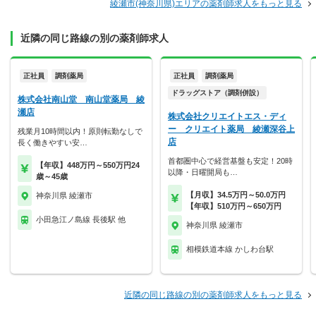
綾瀬市(神奈川県)エリアの薬剤師求人をもっと見る
近隣の同じ路線の別の薬剤師求人
正社員
調剤薬局
正社員
調剤薬局
ドラッグストア（調剤併設）
株式会社南山堂 南山堂薬局 綾
瀬店
株式会社クリエイトエス・ディ
ー クリエイト薬局 綾瀬深谷上
残業月10時間以内！原則転勤なしで
店
長く働きやすい安…
首都圏中心で経営基盤も安定！20時
【年収】448万円～550万円24
以降・日曜開局も…
歳～45歳
【月収】34.5万円～50.0万円
神奈川県 綾瀬市
【年収】510万円～650万円
小田急江ノ島線 長後駅 他
神奈川県 綾瀬市
相模鉄道本線 かしわ台駅
近隣の同じ路線の別の薬剤師求人をもっと見る