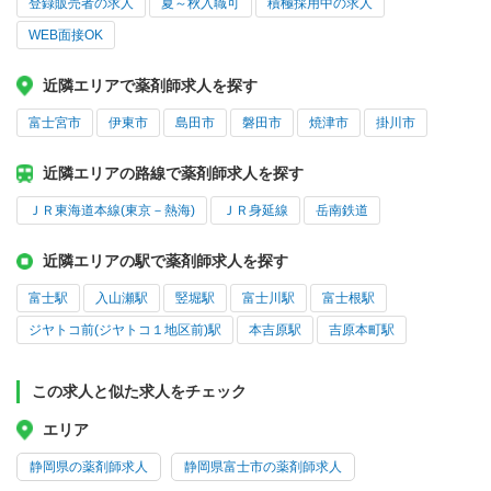
登録販売者の求人
夏～秋入職可
積極採用中の求人
WEB面接OK
近隣エリアで薬剤師求人を探す
富士宮市
伊東市
島田市
磐田市
焼津市
掛川市
近隣エリアの路線で薬剤師求人を探す
ＪＲ東海道本線(東京－熱海)
ＪＲ身延線
岳南鉄道
近隣エリアの駅で薬剤師求人を探す
富士駅
入山瀬駅
竪堀駅
富士川駅
富士根駅
ジヤトコ前(ジヤトコ１地区前)駅
本吉原駅
吉原本町駅
この求人と似た求人をチェック
エリア
静岡県の薬剤師求人
静岡県富士市の薬剤師求人