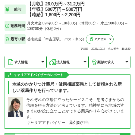
【月収】26.0万円～31.2万円
【年収】500万円～580万円
給与
【時給】1,800円～2,200円
月火木金:09時00分～18時30分（休憩60分）,水土:09時00分～
勤務時間
13時00分（休憩0分）
最寄り駅
岳南鉄道「本吉原駅」 バス・車5分
アクセス
更新日：2025/10/14 求人番号：461820
求人情報
法人情報
類似の求人
キャリアアドバイザーのレポート
地域のかかりつけ薬局・健康相談薬局として信頼される新
しい薬局作りを行っています。
それぞれの立場に立ったサービスこそ、患者さまからの
信頼を得る方法だと考えています。精神的にも地域の皆
さまのお役に立つことができる薬局作りを心がけていま
す。
キャリアアドバイザー 薬剤師担当