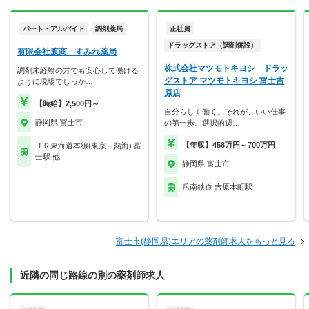
パート・アルバイト
調剤薬局
正社員
ドラッグストア（調剤併設）
有限会社渡商 すみれ薬局
株式会社マツモトキヨシ ドラッ
調剤未経験の方でも安心して働ける
グストア マツモトキヨシ 富士吉
ように現場でしっか…
原店
【時給】2,500円～
自分らしく働く。それが、いい仕事
静岡県 富士市
の第一歩。選択的週…
【年収】458万円～700万円
ＪＲ東海道本線(東京－熱海) 富
士駅 他
静岡県 富士市
岳南鉄道 吉原本町駅
富士市(静岡県)エリアの薬剤師求人をもっと見る
近隣の同じ路線の別の薬剤師求人