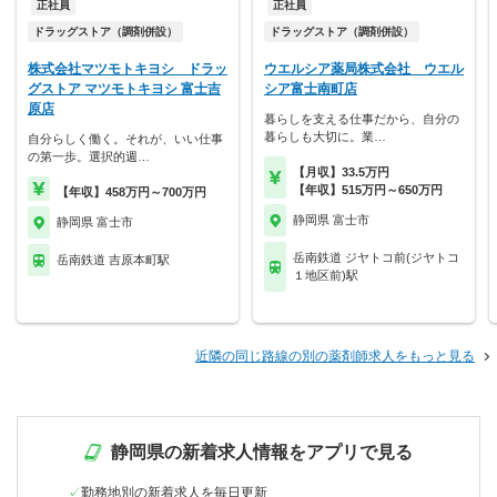
正社員
正社員
ドラッグストア（調剤併設）
ドラッグストア（調剤併設）
株式会社マツモトキヨシ ドラッ
ウエルシア薬局株式会社 ウエル
グストア マツモトキヨシ 富士吉
シア富士南町店
原店
暮らしを支える仕事だから、自分の
暮らしも大切に。業…
自分らしく働く。それが、いい仕事
の第一歩。選択的週…
【月収】33.5万円
【年収】515万円～650万円
【年収】458万円～700万円
静岡県 富士市
静岡県 富士市
岳南鉄道 ジヤトコ前(ジヤトコ
岳南鉄道 吉原本町駅
１地区前)駅
近隣の同じ路線の別の薬剤師求人をもっと見る
静岡県の新着求人情報をアプリで見る
勤務地別の新着求人を毎日更新