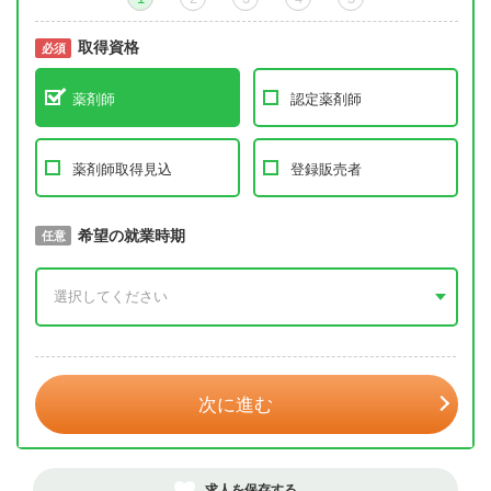
取得資格
必須
必須
薬剤師
認定薬剤師
薬剤師取得見込
登録販売者
取得予定年
希望の就業時期
必須
任意
年 3月
次に進む
求人を保存する