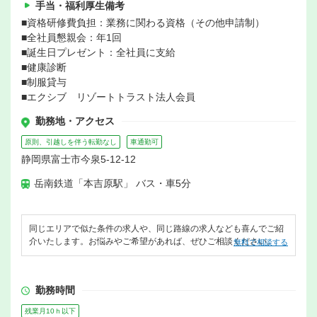
手当・福利厚生備考
■資格研修費負担：業務に関わる資格（その他申請制）
■全社員懇親会：年1回
■誕生日プレゼント：全社員に支給
■健康診断
■制服貸与
■エクシブ リゾートトラスト法人会員
勤務地・アクセス
原則、引越しを伴う転勤なし
車通勤可
静岡県富士市今泉5-12-12
岳南鉄道「本吉原駅」 バス・車5分
同じエリアで似た条件の求人や、同じ路線の求人なども喜んでご紹
介いたします。お悩みやご希望があれば、ぜひご相談ください。
無料で相談する
勤務時間
残業月10ｈ以下