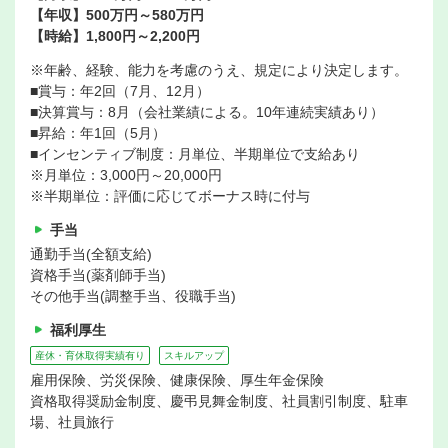
【年収】500万円～580万円
【時給】1,800円～2,200円
※年齢、経験、能力を考慮のうえ、規定により決定します。
■賞与：年2回（7月、12月）
■決算賞与：8月（会社業績による。10年連続実績あり）
■昇給：年1回（5月）
■インセンティブ制度：月単位、半期単位で支給あり
※月単位：3,000円～20,000円
※半期単位：評価に応じてボーナス時に付与
手当
通勤手当(全額支給)
資格手当(薬剤師手当)
その他手当(調整手当、役職手当)
福利厚生
産休・育休取得実績有り
スキルアップ
雇用保険、労災保険、健康保険、厚生年金保険
資格取得奨励金制度、慶弔見舞金制度、社員割引制度、駐車
場、社員旅行