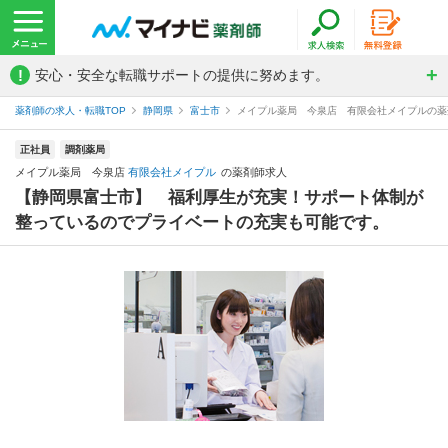
!
安心・安全な転職サポートの提供に努めます。
薬剤師の求人・転職TOP
静岡県
富士市
メイプル薬局 今泉店 有限会社メイプルの薬
正社員
調剤薬局
メイプル薬局 今泉店
有限会社メイプル
の薬剤師求人
【静岡県富士市】 福利厚生が充実！サポート体制が
整っているのでプライベートの充実も可能です。