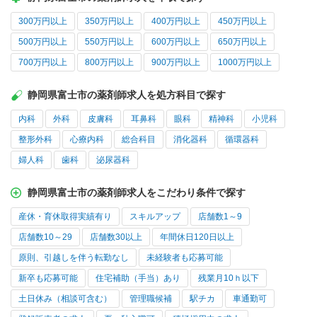
300万円以上
350万円以上
400万円以上
450万円以上
500万円以上
550万円以上
600万円以上
650万円以上
700万円以上
800万円以上
900万円以上
1000万円以上
静岡県富士市の薬剤師求人を処方科目で探す
内科
外科
皮膚科
耳鼻科
眼科
精神科
小児科
整形外科
心療内科
総合科目
消化器科
循環器科
婦人科
歯科
泌尿器科
静岡県富士市の薬剤師求人をこだわり条件で探す
産休・育休取得実績有り
スキルアップ
店舗数1～9
店舗数10～29
店舗数30以上
年間休日120日以上
原則、引越しを伴う転勤なし
未経験者も応募可能
新卒も応募可能
住宅補助（手当）あり
残業月10ｈ以下
土日休み（相談可含む）
管理職候補
駅チカ
車通勤可