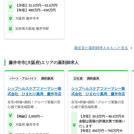
【月収】31.5万円～52.5万円
【年収】480万円～630万円
大阪府 藤井寺市
近鉄南大阪線 藤井寺駅
最近見た薬剤師求人をもっと見る
藤井寺市(大阪府)エリアの薬剤師求人
パート・アルバイト
調剤薬局
正社員
調剤薬局
シップヘルスケアファーマシー株
シップヘルスケアファーマシー株
式会社 ひまわり薬局 藤井寺店
式会社 ひまわり薬局 藤井寺店
在宅×研修×挑戦！グループ基盤の安
在宅×研修×挑戦！グループ基盤の安
心感で最先端医療…
心感で最先端医療…
【時給】2,000円～
【月収】30.0万円～46.0万円※
金額は面接の評価次第で前後い
大阪府 藤井寺市
たします
【年収】450万円～700万円※