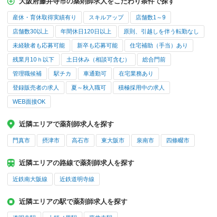
大阪府藤井寺市の薬剤師求人をこだわり条件で探す
産休・育休取得実績有り
スキルアップ
店舗数1～9
店舗数30以上
年間休日120日以上
原則、引越しを伴う転勤なし
未経験者も応募可能
新卒も応募可能
住宅補助（手当）あり
残業月10ｈ以下
土日休み（相談可含む）
総合門前
管理職候補
駅チカ
車通勤可
在宅業務あり
登録販売者の求人
夏～秋入職可
積極採用中の求人
WEB面接OK
近隣エリアで薬剤師求人を探す
門真市
摂津市
高石市
東大阪市
泉南市
四條畷市
近隣エリアの路線で薬剤師求人を探す
近鉄南大阪線
近鉄道明寺線
近隣エリアの駅で薬剤師求人を探す