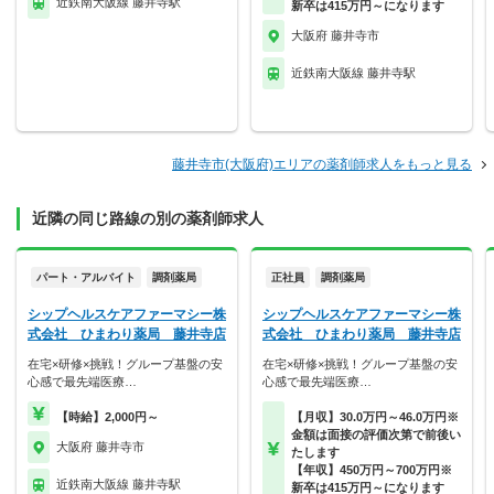
近鉄南大阪線 藤井寺駅
新卒は415万円～になります
大阪府 藤井寺市
近鉄南大阪線 藤井寺駅
藤井寺市(大阪府)エリアの薬剤師求人をもっと見る
近隣の同じ路線の別の薬剤師求人
パート・アルバイト
調剤薬局
正社員
調剤薬局
シップヘルスケアファーマシー株
シップヘルスケアファーマシー株
式会社 ひまわり薬局 藤井寺店
式会社 ひまわり薬局 藤井寺店
在宅×研修×挑戦！グループ基盤の安
在宅×研修×挑戦！グループ基盤の安
心感で最先端医療…
心感で最先端医療…
【時給】2,000円～
【月収】30.0万円～46.0万円※
金額は面接の評価次第で前後い
大阪府 藤井寺市
たします
【年収】450万円～700万円※
近鉄南大阪線 藤井寺駅
新卒は415万円～になります