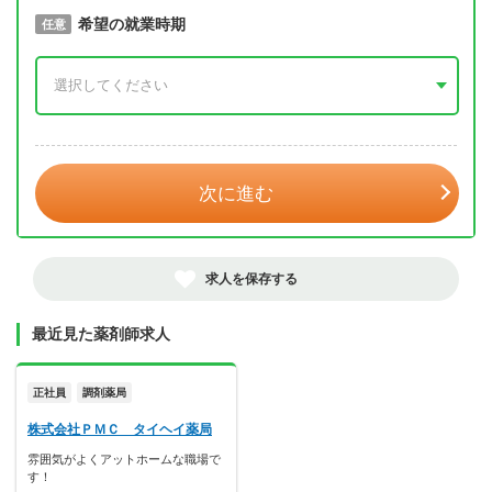
取得予定年
希望の就業時期
必須
任意
年 3月
次に進む
求人を保存する
最近見た薬剤師求人
正社員
調剤薬局
株式会社ＰＭＣ タイヘイ薬局
雰囲気がよくアットホームな職場で
す！