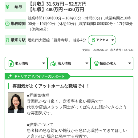
【月収】31.5万円～52.5万円
給与
【年収】480万円～630万円
就業時間1:09時00分～18時00分（休憩60分）,就業時間2:10時
勤務時間
00分～19時00分（休憩60分）,就業時間3:09時00分～17時30分
（休憩60分）
最寄り駅
近鉄南大阪線「藤井寺駅」 徒歩4分
アクセス
更新日：2025/06/19 求人番号：457733
求人情報
法人情報
類似の求人
キャリアアドバイザーのレポート
雰囲気がよくアットホームな職場です！
●雰囲気抜群
雰囲気かなり良く、定着率も良い薬局です
代表や店舗スタッフ同士ざっくばらんに話ができるよう
な雰囲気です。
●残業について
患者様の急な対応や施設から急にお薬持ってきてほしい
と言われた場合に発生する程度で、