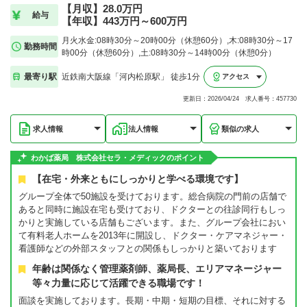
【月収】28.0万円
給与
【年収】443万円～600万円
月火水金:08時30分～20時00分（休憩60分）,木:08時30分～17
勤務時間
時00分（休憩60分）,土:08時30分～14時00分（休憩0分）
最寄り駅
近鉄南大阪線「河内松原駅」 徒歩1分
アクセス
更新日：2026/04/24 求人番号：457730
求人情報
法人情報
類似の求人
わかば薬局 株式会社セラ・メディックのポイント
【在宅・外来ともにしっかりと学べる環境です】
グループ全体で50施設を受けております。総合病院の門前の店舗で
あると同時に施設在宅も受けており、ドクターとの往診同行もしっ
かりと実施している店舗もございます。また、グループ会社におい
て有料老人ホームを2013年に開設し、ドクター・ケアマネジャー・
看護師などの外部スタッフとの関係もしっかりと築いております
年齢は関係なく管理薬剤師、薬局長、エリアマネージャー
等々力量に応じて活躍できる職場です！
面談を実施しております。長期・中期・短期の目標、それに対する