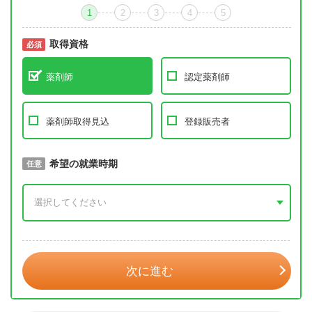
1
2
3
4
5
取得資格
必須
必須
薬剤師
認定薬剤師
薬剤師取得見込
登録販売者
取得予定年
希望の就業時期
必須
任意
年 3月
次に進む