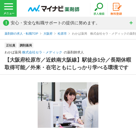
!
安心・安全な転職サポートの提供に努めます。
薬剤師の求人・転職TOP
大阪府
松原市
わかば薬局 株式会社セラ・メディックの薬剤
正社員
調剤薬局
わかば薬局
株式会社セラ・メディック
の薬剤師求人
【大阪府松原市／近鉄南大阪線】駅徒歩1分／長期休暇
取得可能／外来・在宅ともにしっかり学べる環境です