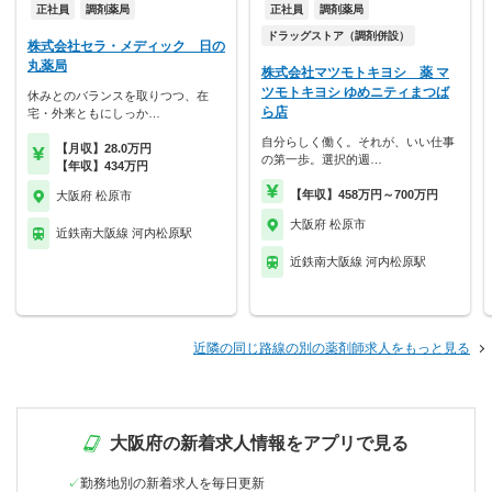
正社員
調剤薬局
正社員
調剤薬局
ドラッグストア（調剤併設）
株式会社セラ・メディック 日の
丸薬局
株式会社マツモトキヨシ 薬 マ
ツモトキヨシ ゆめニティまつば
休みとのバランスを取りつつ、在
ら店
宅・外来ともにしっか…
自分らしく働く。それが、いい仕事
【月収】28.0万円
の第一歩。選択的週…
【年収】434万円
【年収】458万円～700万円
大阪府 松原市
大阪府 松原市
近鉄南大阪線 河内松原駅
近鉄南大阪線 河内松原駅
近隣の同じ路線の別の薬剤師求人をもっと見る
大阪府の新着求人情報をアプリで見る
勤務地別の新着求人を毎日更新