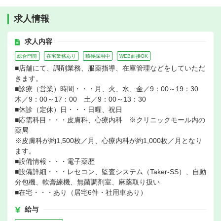
求人情報
求人内容
総合門前
在宅業務あり
積極採用中
WEB面接OK
■店舗にて、調剤業務、服薬指導、在庫管理などをしていただ
きます。
■診療（営業）時間・・・月、火、水、金／9：00～19：30
木／9：00～17：00 土／9：00～13：30
■休診（定休）日・・・日曜、祝日
■応需科目・・・皮膚科、心療内科 ※クリニックモール内の
薬局
※皮膚科が約1,500枚／月、心療内科が約1,000枚／月となり
ます。
■設備情報・・・電子薬歴
■設備詳細・・・レセコン、監査システム（Taker-SS）、自動
分包機、軟膏練機、無菌調剤室、麻薬取り扱い
■在宅・・・あり（居宅6件・社用車あり）
給与