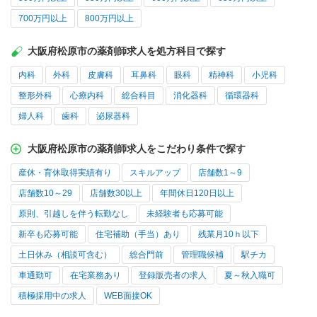
700万円以上
800万円以上
大阪府松原市の薬剤師求人を処方科目で探す
内科
外科
皮膚科
耳鼻科
眼科
精神科
小児科
整形外科
心療内科
総合科目
消化器科
循環器科
婦人科
歯科
泌尿器科
大阪府松原市の薬剤師求人をこだわり条件で探す
産休・育休取得実績有り
スキルアップ
店舗数1～9
店舗数10～29
店舗数30以上
年間休日120日以上
原則、引越しを伴う転勤なし
未経験者も応募可能
新卒も応募可能
住宅補助（手当）あり
残業月10ｈ以下
土日休み（相談可含む）
総合門前
管理職候補
駅チカ
車通勤可
在宅業務あり
登録販売者の求人
夏～秋入職可
積極採用中の求人
WEB面接OK