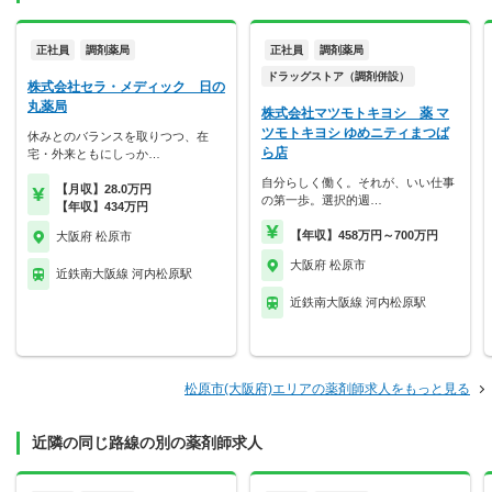
正社員
調剤薬局
正社員
調剤薬局
ドラッグストア（調剤併設）
株式会社セラ・メディック 日の
丸薬局
株式会社マツモトキヨシ 薬 マ
ツモトキヨシ ゆめニティまつば
休みとのバランスを取りつつ、在
ら店
宅・外来ともにしっか…
自分らしく働く。それが、いい仕事
【月収】28.0万円
の第一歩。選択的週…
【年収】434万円
【年収】458万円～700万円
大阪府 松原市
大阪府 松原市
近鉄南大阪線 河内松原駅
近鉄南大阪線 河内松原駅
松原市(大阪府)エリアの薬剤師求人をもっと見る
近隣の同じ路線の別の薬剤師求人