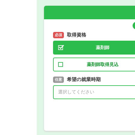
取得資格
必須
薬剤師
薬剤師取得見込
取得予定年
希望の就業時期
必須
任意
年 3月