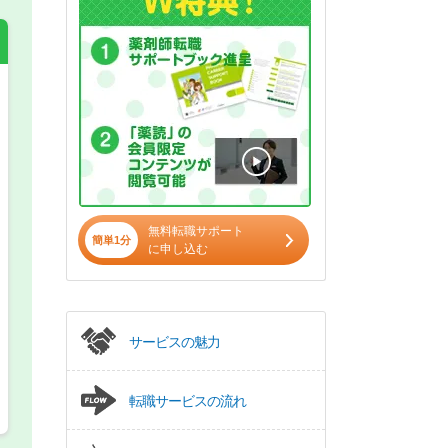
希望の働き方
必須
正社員
パート(週4日～5日)
無料転職サポート
簡単1分
に申し込む
サービスの魅力
転職サービスの流れ