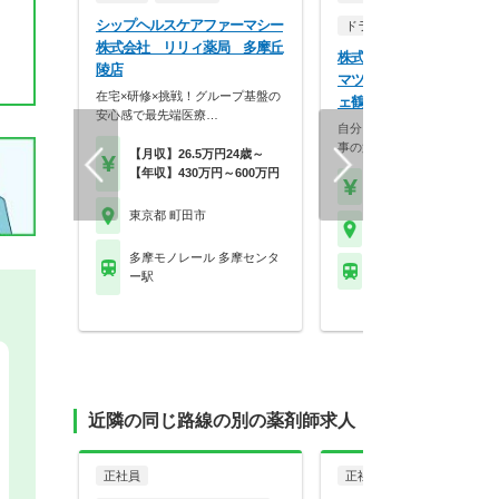
シップヘルスケアファーマシー
ドラッグストア（調剤併設
株式会社 リリィ薬局 多摩丘
株式会社マツモトキヨシ 
陵店
マツモトキヨシ 小田急マ
在宅×研修×挑戦！グループ基盤の
ェ鶴川店
安心感で最先端医療…
自分らしく働く。それが、い
事の第一歩。選択的週…
【月収】26.5万円24歳～
【年収】430万円～600万円
【年収】458万円～70
東京都 町田市
東京都 町田市
多摩モノレール 多摩センタ
小田急小田原線 鶴川駅
ー駅
近隣の同じ路線の別の薬剤師求人
正社員
正社員
調剤薬局