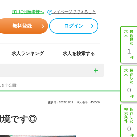
採用ご担当者様へ
マイページでできること
無料登録
ログイン
1
求人ランキング
求人を検索する
人名非公開）
0
更新日：2024/11/19
求人番号：455569
環境です◎
0