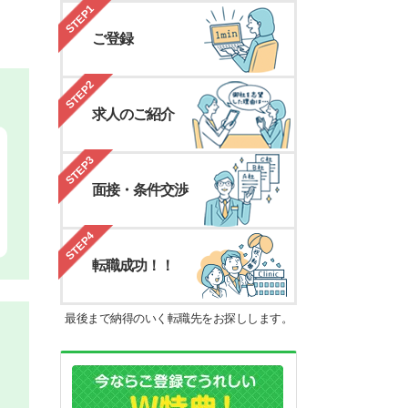
STEP1
ご登録
STEP2
求人のご紹介
STEP3
面接・条件交渉
STEP4
転職成功！！
最後まで納得のいく転職先をお探しします。