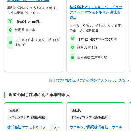
有限会社渡商 すみれ薬局
株式会社マツモトキヨシ ドラッ
調剤未経験の方でも安心して働ける
グストア マツモトキヨシ 富士吉
ように現場でしっか…
原店
【時給】2,500円～
自分らしく働く。それが、いい仕事
静岡県 富士市
の第一歩。選択的週…
【年収】458万円～700万円
ＪＲ東海道本線(東京－熱海) 富
士駅 他
静岡県 富士市
岳南鉄道 吉原本町駅
富士市(静岡県)エリアの薬剤師求人をもっと見る
近隣の同じ路線の別の薬剤師求人
正社員
正社員
ドラッグストア（調剤併設）
ドラッグストア（調剤併設）
株式会社マツモトキヨシ ドラッ
ウエルシア薬局株式会社 ウエル