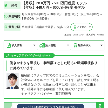
【月収】28.0万円～50.0万円程度 モデル
給与
【年収】448万円～800万円程度 モデル
月火木金:09時00分～18時30分（休憩60分）,水土:09時00分～
勤務時間
13時00分（休憩0分）
最寄り駅
岳南鉄道「岳南富士岡駅」 徒歩10分
アクセス
更新日：2025/10/14 求人番号：452835
求人情報
法人情報
類似の求人
キャリアアドバイザーのレポート
働きやすさを重視し、和気藹々とした明るい職場環境作り
に努めています。
積極的にスタッフ間でのコミュニケーションを取り、会
社全体のスキルアップを図っています。話しやすく明る
い職場なので、意欲的に仕事に取り組むことが出来ま
す。社外研修にも積極的に取り組んでいます。
キャリアアドバイザー 薬剤師担当