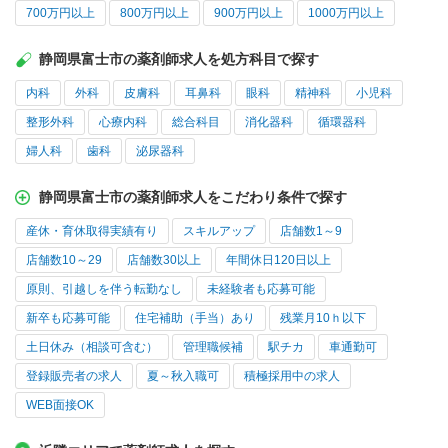
700万円以上
800万円以上
900万円以上
1000万円以上
静岡県富士市の薬剤師求人を処方科目で探す
内科
外科
皮膚科
耳鼻科
眼科
精神科
小児科
整形外科
心療内科
総合科目
消化器科
循環器科
婦人科
歯科
泌尿器科
静岡県富士市の薬剤師求人をこだわり条件で探す
産休・育休取得実績有り
スキルアップ
店舗数1～9
店舗数10～29
店舗数30以上
年間休日120日以上
原則、引越しを伴う転勤なし
未経験者も応募可能
新卒も応募可能
住宅補助（手当）あり
残業月10ｈ以下
土日休み（相談可含む）
管理職候補
駅チカ
車通勤可
登録販売者の求人
夏～秋入職可
積極採用中の求人
WEB面接OK