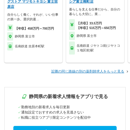
グストア マツモトキヨシ 富士吉
シア富士南町店
原店
暮らしを支える仕事だから、自分の
暮らしも大切に。業…
自分らしく働く。それが、いい仕事
の第一歩。選択的週…
【月収】33.5万円
【年収】515万円～650万円
【年収】458万円～700万円
静岡県 富士市
静岡県 富士市
岳南鉄道 ジヤトコ前(ジヤトコ
岳南鉄道 吉原本町駅
１地区前)駅
近隣の同じ路線の別の薬剤師求人をもっと見る
静岡県の新着求人情報をアプリで見る
勤務地別の新着求人を毎日更新
通知設定でおすすめの求人を見逃さない
転職に役立つアプリ限定コンテンツを配信中