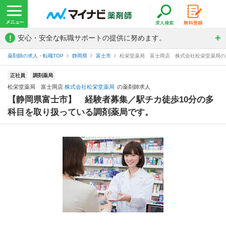
!
安心・安全な転職サポートの提供に努めます。
薬剤師の求人・転職TOP
静岡県
富士市
松栄堂薬局 富士岡店 株式会社松栄堂薬局の
正社員
調剤薬局
松栄堂薬局 富士岡店
株式会社松栄堂薬局
の薬剤師求人
【静岡県富士市】 経験者募集／駅チカ徒歩10分の多
科目を取り扱っている調剤薬局です。