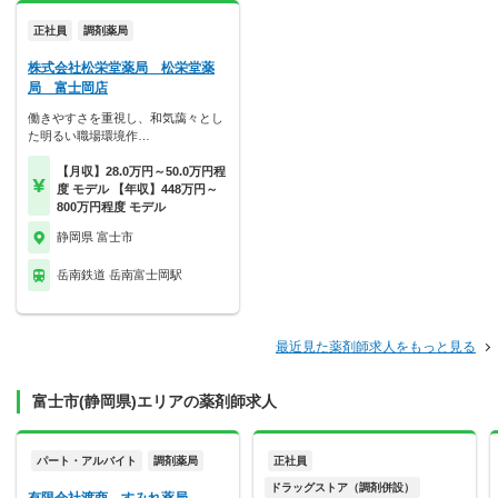
正社員
調剤薬局
株式会社松栄堂薬局 松栄堂薬
局 富士岡店
働きやすさを重視し、和気藹々とし
た明るい職場環境作…
【月収】28.0万円～50.0万円程
度 モデル 【年収】448万円～
800万円程度 モデル
静岡県 富士市
岳南鉄道 岳南富士岡駅
最近見た薬剤師求人をもっと見る
富士市(静岡県)エリアの薬剤師求人
パート・アルバイト
調剤薬局
正社員
ドラッグストア（調剤併設）