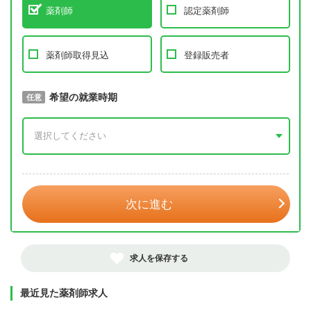
薬剤師
認定薬剤師
薬剤師取得見込
登録販売者
取得予定年
希望の就業時期
必須
任意
年 3月
次に進む
求人を保存する
最近見た薬剤師求人