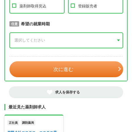
薬剤師取得見込
登録販売者
取得予定年
希望の就業時期
必須
任意
年 3月
次に進む
求人を保存する
最近見た薬剤師求人
正社員
調剤薬局