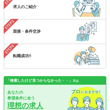
求人のご紹介
面接・条件交渉
転職成功!!
「検索したけど見つからなかった・・」
方は
あなたの
希望条件に合う
理想の求人