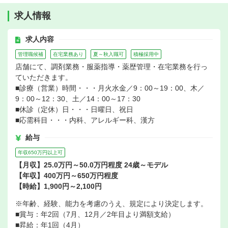
求人情報
求人内容
管理職候補
在宅業務あり
夏～秋入職可
積極採用中
店舗にて、調剤業務・服薬指導・薬歴管理・在宅業務を行っ
ていただきます。
■診療（営業）時間・・・月火水金／9：00～19：00、木／
9：00～12：30、土／14：00～17：30
■休診（定休）日・・・日曜日、祝日
■応需科目・・・内科、アレルギー科、漢方
給与
年収650万円以上可
【月収】25.0万円～50.0万円程度 24歳～モデル
【年収】400万円～650万円程度
【時給】1,900円～2,100円
※年齢、経験、能力を考慮のうえ、規定により決定します。
■賞与：年2回（7月、12月／2年目より満額支給）
■昇給：年1回（4月）