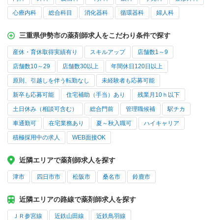
心療内科
総合科目
消化器科
循環器科
婦人科
三重県伊勢市の薬剤師求人をこだわり条件で探す
産休・育休取得実績有り
スキルアップ
店舗数1～9
店舗数10～29
店舗数30以上
年間休日120日以上
原則、引越しを伴う転勤なし
未経験者も応募可能
新卒も応募可能
住宅補助（手当）あり
残業月10ｈ以下
土日休み（相談可含む）
総合門前
管理職候補
駅チカ
車通勤可
在宅業務あり
夏～秋入職可
ハイキャリア
積極採用中の求人
WEB面接OK
近隣エリアで薬剤師求人を探す
津市
四日市市
松阪市
桑名市
鈴鹿市
近隣エリアの路線で薬剤師求人を探す
ＪＲ参宮線
近鉄山田線
近鉄鳥羽線