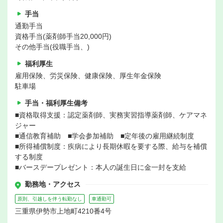
手当
通勤手当
資格手当(薬剤師手当20,000円)
その他手当(役職手当、)
福利厚生
雇用保険、労災保険、健康保険、厚生年金保険
駐車場
手当・福利厚生備考
■資格取得支援：認定薬剤師、実務実習指導薬剤師、ケアマネ
ジャー
■通信教育補助 ■学会参加補助 ■定年後の雇用継続制度
■所得補償制度：疾病により長期休暇を要する際、給与を補償
する制度
■バースデープレゼント：本人の誕生日に金一封を支給
勤務地・アクセス
原則、引越しを伴う転勤なし
車通勤可
三重県伊勢市上地町4210番4号