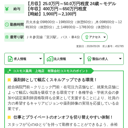
【月収】25.0万円～50.0万円程度 24歳～モデル
【年収】400万円～650万円程度
給与
【時給】1,900円～2,100円
月火水金:09時00分～19時00分（休憩60分）,木:09時00分～12
勤務時間
時30分（休憩0分）,土:14時00分～17時30分（休憩0分）
最寄り駅
ＪＲ参宮線「宮川駅」 バス・車4分
アクセス
更新日：2026/05/26 求人番号：452785
求人情報
法人情報
類似の求人
コスモス薬局 上地店 有限会社コスモスのポイント
薬剤師として幅広くスキルアップできる環境！
総合病院門前～クリニック門前・在宅注力店舗など、就業先店舗に
よって幅広い知識を吸収できる環境です！各種学会・学術大会の参
加や認定薬剤師資格取得も企業として支援することにより、社員の
方の希望するキャリアビジョンや薬剤師像の実現を応援している企
業です。
仕事とプライベートのオンオフを切り替えやすい体制！
スタッフが“心のゆとり”を持って勤務することができるよう、余裕