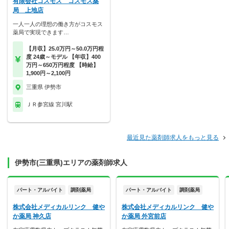
有限会社コスモス コスモス薬
局 上地店
一人一人の理想の働き方がコスモス
薬局で実現できます…
【月収】25.0万円～50.0万円程
度 24歳～モデル 【年収】400
万円～650万円程度 【時給】
1,900円～2,100円
三重県 伊勢市
ＪＲ参宮線 宮川駅
最近見た薬剤師求人をもっと見る
伊勢市(三重県)エリアの薬剤師求人
パート・アルバイト
調剤薬局
パート・アルバイト
調剤薬局
株式会社メディカルリンク 健や
株式会社メディカルリンク 健や
か薬局 神久店
か薬局 外宮前店