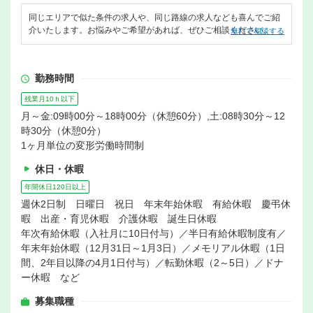
同じエリアで似た条件の求人や、同じ路線の求人なども喜んでご紹
介いたします。お悩みやご希望があれば、ぜひご相談ください。
無料で相談する
勤務時間
残業月10ｈ以下
月～金:09時00分～18時00分（休憩60分）,土:08時30分～12
時30分（休憩0分）
1ヶ月単位の変形労働時間制
休日・休暇
年間休日120日以上
週休2日制 日曜日 祝日 年末年始休暇 有給休暇 慶弔休
暇 出産・育児休暇 介護休暇 誕生日休暇
年次有給休暇（入社月に10日付与）／半日有給休暇制度有／
年末年始休暇（12月31日～1月3日）／メモリアル休暇（1日
間、2年目以降の4月1日付与）／転勤休暇（2～5日）／ドナ
ー休暇 など
募集職種