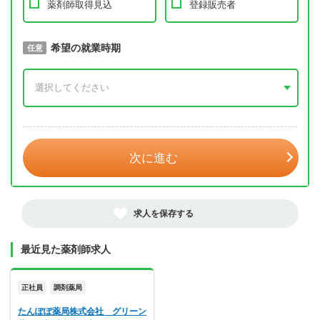
薬剤師取得見込
登録販売者
取得予定年
希望の就業時期
必須
任意
年 3月
次に進む
求人を保存する
最近見た薬剤師求人
正社員
調剤薬局
たんぽぽ薬局株式会社 グリーン