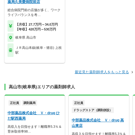
薬局久美愛病院前店
総合病院門前の店舗が多く、ワーク
ライフバランスを考…
【月収】27.7万円～34.0万円
【年収】420万円～530万円
岐阜県 高山市
ＪＲ高山本線(岐阜－猪谷) 上枝
駅
最近見た薬剤師求人をもっと見る
高山市(岐阜県)エリアの薬剤師求人
正社員
調剤薬局
正社員
ドラッグストア（調剤併設）
中部薬品株式会社 Ｖ・drug ひ
だ駅西薬局
中部薬品株式会社 Ｖ・drug 高
山東店
高収入を目指せます！離職率5.3％＆
育休取得率98…
高収入を目指せます！離職率5.3％＆