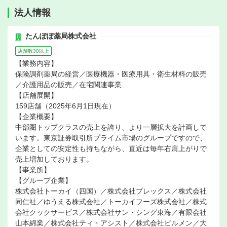
法人情報
たんぽぽ薬局株式会社
店舗数30以上
【業務内容】
保険調剤薬局の経営／医療機器・医療用具・衛生材料の販売
／介護用品の販売／在宅関連事業
【店舗展開】
159店舗（2025年6月1日現在）
【企業概要】
中部圏トップクラスの売上を誇り、より一層拡大を計画して
います。東京証券取引所プライム市場のグループですので、
企業としての安定性も持ちながら、直近は毎年右肩上がりで
売上増加しております。
【事業所】
【グループ企業】
株式会社トーカイ（四国）／株式会社プレックス／株式会社
同仁社／ゆうえる株式会社／トーカイフーズ株式会社／株式
会社クックサービス／株式会社サン・シング東海／有限会社
山本綿業／株式会社ティ・アシスト／株式会社ビルメン／大