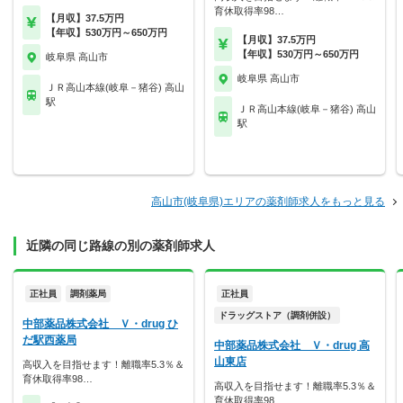
育休取得率98…
【月収】37.5万円
【年収】530万円～650万円
【月収】37.5万円
【年収】530万円～650万円
岐阜県 高山市
岐阜県 高山市
ＪＲ高山本線(岐阜－猪谷) 高山
駅
ＪＲ高山本線(岐阜－猪谷) 高山
駅
高山市(岐阜県)エリアの薬剤師求人をもっと見る
近隣の同じ路線の別の薬剤師求人
正社員
調剤薬局
正社員
ドラッグストア（調剤併設）
中部薬品株式会社 Ｖ・drug ひ
だ駅西薬局
中部薬品株式会社 Ｖ・drug 高
山東店
高収入を目指せます！離職率5.3％＆
育休取得率98…
高収入を目指せます！離職率5.3％＆
育休取得率98…