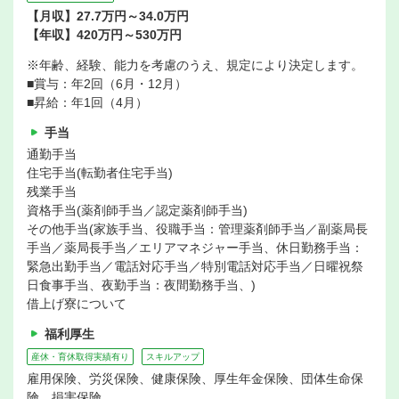
【月収】27.7万円～34.0万円
【年収】420万円～530万円
※年齢、経験、能力を考慮のうえ、規定により決定します。
■賞与：年2回（6月・12月）
■昇給：年1回（4月）
手当
通勤手当
住宅手当(転勤者住宅手当)
残業手当
資格手当(薬剤師手当／認定薬剤師手当)
その他手当(家族手当、役職手当：管理薬剤師手当／副薬局長
手当／薬局長手当／エリアマネジャー手当、休日勤務手当：
緊急出勤手当／電話対応手当／特別電話対応手当／日曜祝祭
日食事手当、夜勤手当：夜間勤務手当、)
借上げ寮について
福利厚生
産休・育休取得実績有り
スキルアップ
雇用保険、労災保険、健康保険、厚生年金保険、団体生命保
険、損害保険