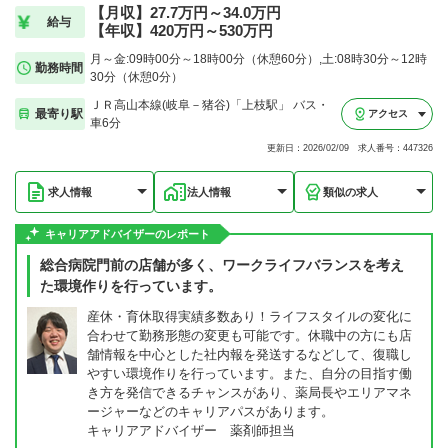
【月収】27.7万円～34.0万円
給与
【年収】420万円～530万円
月～金:09時00分～18時00分（休憩60分）,土:08時30分～12時
勤務時間
30分（休憩0分）
ＪＲ高山本線(岐阜－猪谷)「上枝駅」 バス・
最寄り駅
アクセス
車6分
更新日：2026/02/09 求人番号：447326
求人情報
法人情報
類似の求人
キャリアアドバイザーのレポート
総合病院門前の店舗が多く、ワークライフバランスを考え
た環境作りを行っています。
産休・育休取得実績多数あり！ライフスタイルの変化に
合わせて勤務形態の変更も可能です。休職中の方にも店
舗情報を中心とした社内報を発送するなどして、復職し
やすい環境作りを行っています。また、自分の目指す働
き方を発信できるチャンスがあり、薬局長やエリアマネ
ージャーなどのキャリアパスがあります。
キャリアアドバイザー 薬剤師担当