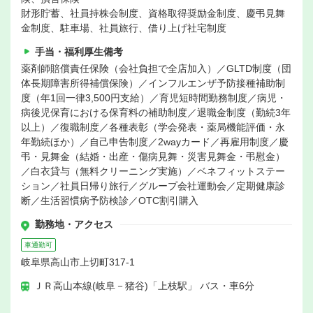
財形貯蓄、社員持株会制度、資格取得奨励金制度、慶弔見舞
金制度、駐車場、社員旅行、借り上げ社宅制度
手当・福利厚生備考
薬剤師賠償責任保険（会社負担で全店加入）／GLTD制度（団
体長期障害所得補償保険）／インフルエンザ予防接種補助制
度（年1回一律3,500円支給）／育児短時間勤務制度／病児・
病後児保育における保育料の補助制度／退職金制度（勤続3年
以上）／復職制度／各種表彰（学会発表・薬局機能評価・永
年勤続ほか）／自己申告制度／2wayカード／再雇用制度／慶
弔・見舞金（結婚・出産・傷病見舞・災害見舞金・弔慰金）
／白衣貸与（無料クリーニング実施）／ベネフィットステー
ション／社員日帰り旅行／グループ会社運動会／定期健康診
断／生活習慣病予防検診／OTC割引購入
勤務地・アクセス
車通勤可
岐阜県高山市上切町317-1
ＪＲ高山本線(岐阜－猪谷)「上枝駅」 バス・車6分