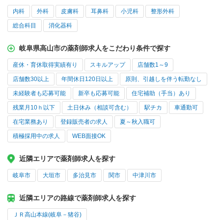
内科
外科
皮膚科
耳鼻科
小児科
整形外科
総合科目
消化器科
岐阜県高山市の薬剤師求人をこだわり条件で探す
産休・育休取得実績有り
スキルアップ
店舗数1～9
店舗数30以上
年間休日120日以上
原則、引越しを伴う転勤なし
未経験者も応募可能
新卒も応募可能
住宅補助（手当）あり
残業月10ｈ以下
土日休み（相談可含む）
駅チカ
車通勤可
在宅業務あり
登録販売者の求人
夏～秋入職可
積極採用中の求人
WEB面接OK
近隣エリアで薬剤師求人を探す
岐阜市
大垣市
多治見市
関市
中津川市
近隣エリアの路線で薬剤師求人を探す
ＪＲ高山本線(岐阜－猪谷)