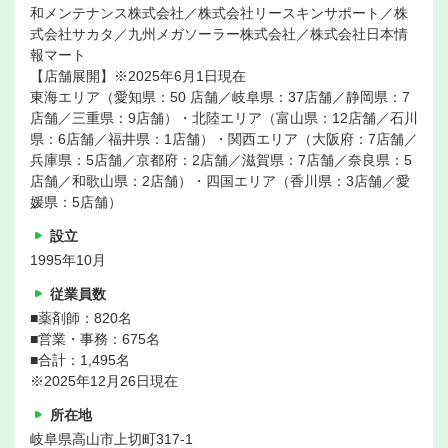
和メンテナンス株式会社／株式会社リースキンサポート／株
式会社サカタ／九州メガソーラー株式会社／株式会社日本情
報マート
【店舗展開】※2025年6月1日現在
東海エリア（愛知県：50 店舗／岐阜県：37店舗／静岡県：7
店舗／三重県：9店舗）・北陸エリア（富山県：12店舗／石川
県：6店舗／福井県：1店舗）・関西エリア（大阪府：7店舗／
兵庫県：5店舗／京都府：2店舗／滋賀県：7店舗／奈良県：5
店舗／和歌山県：2店舗）・四国エリア（香川県：3店舗／愛
媛県：5店舗）
設立
1995年10月
従業員数
■薬剤師：820名
■営業・事務：675名
■合計：1,495名
※2025年12月26日現在
所在地
岐阜県高山市上切町317-1