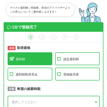
マイナビ薬剤師ご登録後、担当のアドバイザーより
この求人についてご案内差し上げます！
1分で登録完了
1
2
3
4
5
取得資格
必須
必須
薬剤師
認定薬剤師
薬剤師取得見込
登録販売者
取得予定年
希望の就業時期
必須
任意