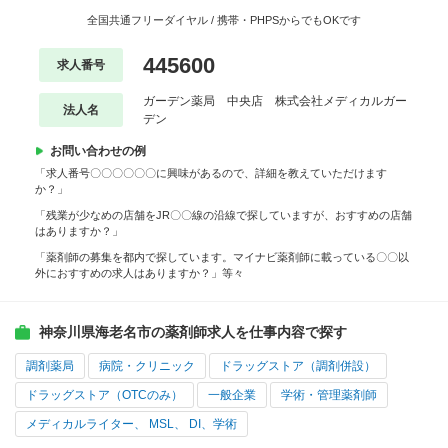
全国共通フリーダイヤル / 携帯・PHPSからでもOKです
445600
求人番号
ガーデン薬局 中央店 株式会社メディカルガー
法人名
デン
お問い合わせの例
「求人番号〇〇〇〇〇〇に興味があるので、詳細を教えていただけます
か？」
「残業が少なめの店舗をJR〇〇線の沿線で探していますが、おすすめの店舗
はありますか？」
「薬剤師の募集を都内で探しています。マイナビ薬剤師に載っている〇〇以
外におすすめの求人はありますか？」等々
神奈川県海老名市の薬剤師求人を仕事内容で探す
調剤薬局
病院・クリニック
ドラッグストア（調剤併設）
ドラッグストア（OTCのみ）
一般企業
学術・管理薬剤師
メディカルライター、 MSL、 DI、学術