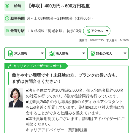
【年収】400万円～600万円程度
給与
勤務時間
月～土:08時00分～21時00分（休憩60分）
最寄り駅
ＪＲ相模線「海老名駅」 徒歩13分
アクセス
更新日：2026/07/15 求人番号：445600
求人情報
法人情報
類似の求人
キャリアアドバイザーのレポート
働きやすい環境です！未経験の方、ブランクの長い方も、
まずはお問合せください！
■法人全体にて約100施設2,500名、個人宅患者様約600名
の対応を行っており、8割が往診同行も行っています。
■従業員250名のうち非薬剤師のメディカルアシスタント
を150名近く配置しています。薬剤師はより対人業務に専
念することができる仕組みを整えています。
■準社員雇用制度もございます。詳細はアドバイザーにご
相談ください。
キャリアアドバイザー 薬剤師担当