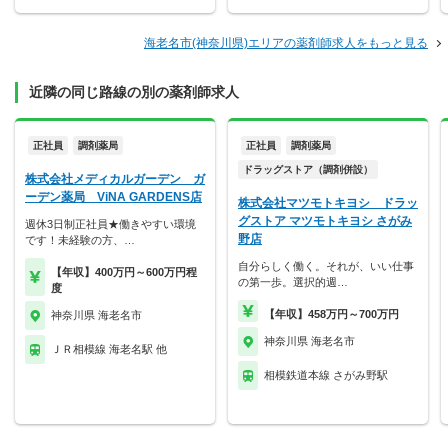
海老名市(神奈川県)エリアの薬剤師求人をもっと見る
近隣の同じ路線の別の薬剤師求人
正社員
調剤薬局
正社員
調剤薬局
ドラッグストア（調剤併設）
株式会社メディカルガーデン ガ
ーデン薬局 ViNA GARDENS店
株式会社マツモトキヨシ ドラッ
グストア マツモトキヨシ さがみ
週休3日制正社員★働きやすい環境
野店
です！未経験の方、…
自分らしく働く。それが、いい仕事
【年収】400万円～600万円程
の第一歩。選択的週…
度
【年収】458万円～700万円
神奈川県 海老名市
神奈川県 海老名市
ＪＲ相模線 海老名駅 他
相模鉄道本線 さがみ野駅