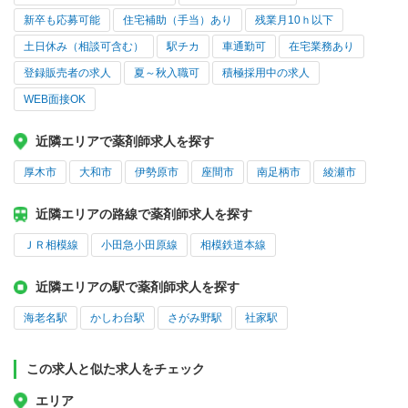
新卒も応募可能
住宅補助（手当）あり
残業月10ｈ以下
土日休み（相談可含む）
駅チカ
車通勤可
在宅業務あり
登録販売者の求人
夏～秋入職可
積極採用中の求人
WEB面接OK
近隣エリアで薬剤師求人を探す
厚木市
大和市
伊勢原市
座間市
南足柄市
綾瀬市
近隣エリアの路線で薬剤師求人を探す
ＪＲ相模線
小田急小田原線
相模鉄道本線
近隣エリアの駅で薬剤師求人を探す
海老名駅
かしわ台駅
さがみ野駅
社家駅
この求人と似た求人をチェック
エリア