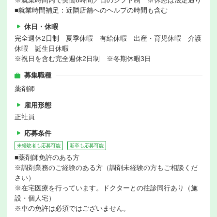
※就業時間内で実働8時間／日のシフト制 ※休憩は法定通り
■就業時間補足：近隣店舗へのヘルプの時間も含む
休日・休暇
完全週休2日制 夏季休暇 有給休暇 出産・育児休暇 介護
休暇 誕生日休暇
※祝日を含む完全週休2日制 ※冬期休暇3日
募集職種
薬剤師
雇用形態
正社員
応募条件
未経験者も応募可能
新卒も応募可能
■薬剤師免許のある方
※調剤業務のご経験のある方（調剤未経験の方もご相談くだ
さい）
※在宅医療を行っています。ドクターとの往診同行あり（施
設・個人宅）
※車の免許は必須ではございません。