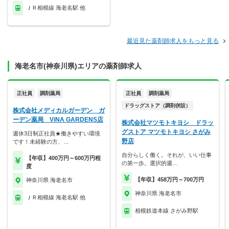
ＪＲ相模線 海老名駅 他
最近見た薬剤師求人をもっと見る
海老名市(神奈川県)エリアの薬剤師求人
正社員
調剤薬局
正社員
調剤薬局
ドラッグストア（調剤併設）
株式会社メディカルガーデン ガ
ーデン薬局 ViNA GARDENS店
株式会社マツモトキヨシ ドラッ
グストア マツモトキヨシ さがみ
週休3日制正社員★働きやすい環境
野店
です！未経験の方、…
自分らしく働く。それが、いい仕事
【年収】400万円～600万円程
の第一歩。選択的週…
度
【年収】458万円～700万円
神奈川県 海老名市
神奈川県 海老名市
ＪＲ相模線 海老名駅 他
相模鉄道本線 さがみ野駅