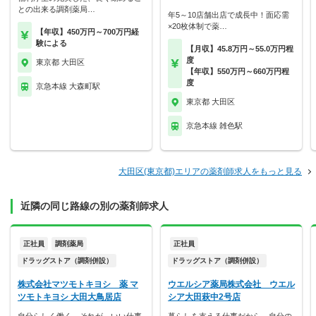
との出来る調剤薬局…
年5～10店舗出店で成長中！面応需
×20枚体制で薬…
【年収】450万円～700万円経
験による
【月収】45.8万円～55.0万円程
度
東京都 大田区
【年収】550万円～660万円程
度
京急本線 大森町駅
東京都 大田区
京急本線 雑色駅
大田区(東京都)エリアの薬剤師求人をもっと見る
近隣の同じ路線の別の薬剤師求人
正社員
調剤薬局
正社員
ドラッグストア（調剤併設）
ドラッグストア（調剤併設）
株式会社マツモトキヨシ 薬 マ
ウエルシア薬局株式会社 ウエル
ツモトキヨシ 大田大鳥居店
シア大田萩中2号店