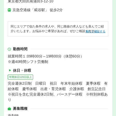
東京都大田区南蒲田3-12-10
京急空港線「糀谷駅」 徒歩2分
同じエリアで似た条件の求人や、同じ路線の求人なども喜んでご紹
介いたします。お悩みやご希望があれば、ぜひご相談ください。
無料で相談する
勤務時間
就業時間１:09時00分～19時00分（休憩60分）
※週40時間シフト労働制
休日・休暇
年間休日120日以上
完全週休2日制 日曜日 祝日 年末年始休暇 夏季休暇 有
給休暇 慶弔休暇 出産・育児休暇 介護休暇 創立記念日
※祝日を含む完全週休2日制、バースデー休暇 ※特別休暇あ
り
募集職種
薬剤師