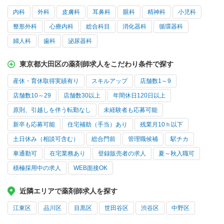
内科
外科
皮膚科
耳鼻科
眼科
精神科
小児科
整形外科
心療内科
総合科目
消化器科
循環器科
婦人科
歯科
泌尿器科
東京都大田区の薬剤師求人をこだわり条件で探す
産休・育休取得実績有り
スキルアップ
店舗数1～9
店舗数10～29
店舗数30以上
年間休日120日以上
原則、引越しを伴う転勤なし
未経験者も応募可能
新卒も応募可能
住宅補助（手当）あり
残業月10ｈ以下
土日休み（相談可含む）
総合門前
管理職候補
駅チカ
車通勤可
在宅業務あり
登録販売者の求人
夏～秋入職可
積極採用中の求人
WEB面接OK
近隣エリアで薬剤師求人を探す
江東区
品川区
目黒区
世田谷区
渋谷区
中野区