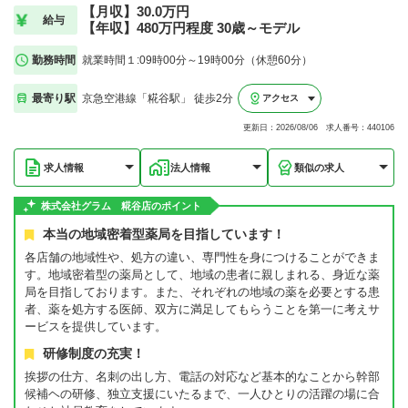
【月収】30.0万円
給与
【年収】480万円程度 30歳～モデル
勤務時間
就業時間１:09時00分～19時00分（休憩60分）
最寄り駅
京急空港線「糀谷駅」 徒歩2分
アクセス
更新日：2026/08/06 求人番号：440106
求人情報
法人情報
類似の求人
株式会社グラム 糀谷店のポイント
本当の地域密着型薬局を目指しています！
各店舗の地域性や、処方の違い、専門性を身につけることができま
す。地域密着型の薬局として、地域の患者に親しまれる、身近な薬
局を目指しております。また、それぞれの地域の薬を必要とする患
者、薬を処方する医師、双方に満足してもらうことを第一に考えサ
ービスを提供しています。
研修制度の充実！
挨拶の仕方、名刺の出し方、電話の対応など基本的なことから幹部
候補ヘの研修、独立支援にいたるまで、一人ひとりの活躍の場に合