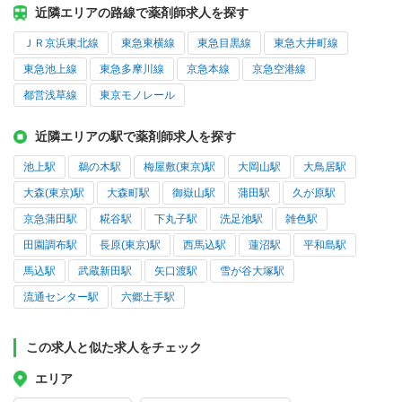
近隣エリアの路線で薬剤師求人を探す
ＪＲ京浜東北線
東急東横線
東急目黒線
東急大井町線
東急池上線
東急多摩川線
京急本線
京急空港線
都営浅草線
東京モノレール
近隣エリアの駅で薬剤師求人を探す
池上駅
鵜の木駅
梅屋敷(東京)駅
大岡山駅
大鳥居駅
大森(東京)駅
大森町駅
御嶽山駅
蒲田駅
久が原駅
京急蒲田駅
糀谷駅
下丸子駅
洗足池駅
雑色駅
田園調布駅
長原(東京)駅
西馬込駅
蓮沼駅
平和島駅
馬込駅
武蔵新田駅
矢口渡駅
雪が谷大塚駅
流通センター駅
六郷土手駅
この求人と似た求人をチェック
エリア