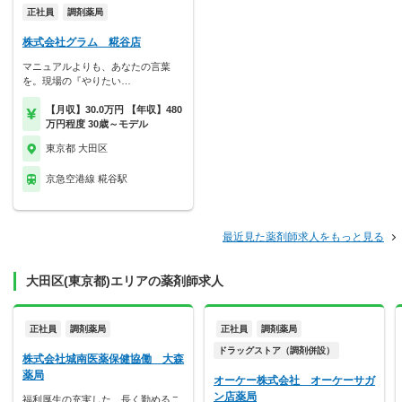
正社員
調剤薬局
株式会社グラム 糀谷店
マニュアルよりも、あなたの言葉
を。現場の『やりたい…
【月収】30.0万円 【年収】480
万円程度 30歳～モデル
東京都 大田区
京急空港線 糀谷駅
最近見た薬剤師求人をもっと見る
大田区(東京都)エリアの薬剤師求人
正社員
調剤薬局
正社員
調剤薬局
ドラッグストア（調剤併設）
株式会社城南医薬保健協働 大森
薬局
オーケー株式会社 オーケーサガ
ン店薬局
福利厚生の充実した、長く勤めるこ