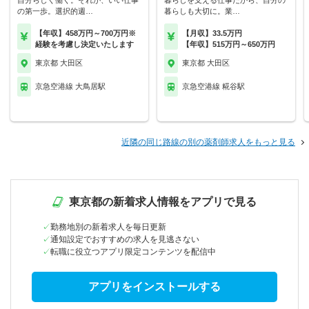
自分らしく働く。それが、いい仕事
暮らしを支える仕事だから、自分の
の第一歩。選択的週…
暮らしも大切に。業…
【年収】458万円～700万円※
【月収】33.5万円
経験を考慮し決定いたします
【年収】515万円～650万円
東京都 大田区
東京都 大田区
京急空港線 大鳥居駅
京急空港線 糀谷駅
近隣の同じ路線の別の薬剤師求人をもっと見る
東京都の新着求人情報をアプリで見る
勤務地別の新着求人を毎日更新
通知設定でおすすめの求人を見逃さない
転職に役立つアプリ限定コンテンツを配信中
アプリをインストールする