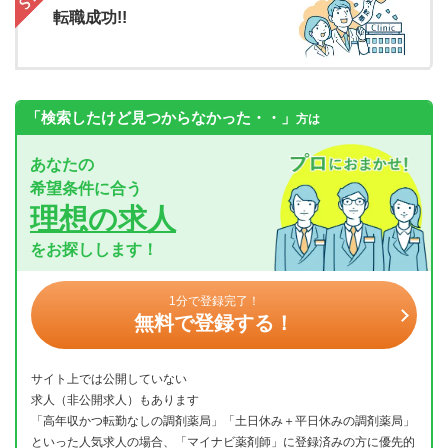
転職成功!!
「検索したけど見つからなかった・・」
方は
あなたの
希望条件に合う
理想の求人
をお探しします！
1分で登録完了！
無料で登録する！
サイト上では公開していない
求人（非公開求人）もあります
「高年収かつ転勤なしの調剤薬局」「土日休み＋平日休みの調剤薬局」
といった人気求人の場合、「マイナビ薬剤師」に登録済みの方に優先的