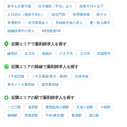
新卒も応募可能
住宅補助（手当）あり
残業月10ｈ以下
土日休み（相談可含む）
総合門前
管理職候補
駅チカ
車通勤可
在宅業務あり
登録販売者の求人
夏～秋入職可
積極採用中の求人
WEB面接OK
近隣エリアで薬剤師求人を探す
練馬区
足立区
葛飾区
八王子市
立川市
武蔵野市
近隣エリアの路線で薬剤師求人を探す
ＪＲ総武線
ＪＲ京葉線(東京－蘇我)
京成本線
東京メトロ東西線
都営新宿線
近隣エリアの駅で薬剤師求人を探す
一之江駅
葛西駅
葛西臨海公園駅
京成小岩駅
小岩駅
篠崎駅
西葛西駅
平井(東京)駅
船堀駅
瑞江駅