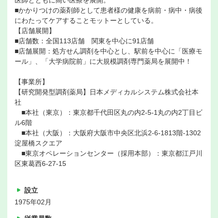
■かかりつけの薬剤師として患者様の健康を病前・病中・病後
にわたってケアすることモットーとしている。
【店舗展開】
■店舗数：全国113店舗 関東を中心に91店舗
■店舗展開：処方せん調剤を中心とし、駅前を中心に「医療モ
ール」、「大学病院前」に大規模調剤専門薬局を展開中！
【事業所】
【研究開発型調剤薬局】日本メディカルシステム株式会社本
社
■本社（東京）：東京都千代田区丸の内2-5-1丸の内2丁目ビ
ル6階
■本社（大阪）：大阪府大阪市中央区北浜2-6-1813階-1302
淀屋橋スクエア
■東京オペレーションセンター（採用本部）：東京都江戸川
区東葛西6-27-15
設立
1975年02月