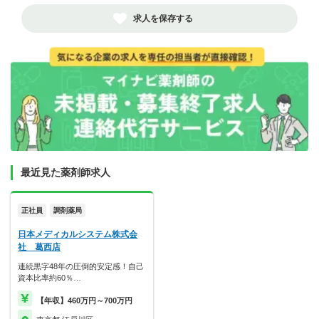
求人を保存する
最近見た薬剤師求人
正社員
調剤薬局
日本メディカルシステム株式会
社 葛西店
連続黒字48年の圧倒的安定感！自己
資本比率約60％…
【年収】460万円～700万円