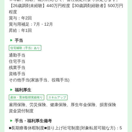
【26歳調剤未経験】440万円程度【30歳調剤経験者】500万円
程度
賞与：年2回
賞与用補足：7月・12月
昇給：年1回
手当
住宅補助（手当）あり
通勤手当
住宅手当
残業手当
資格手当
その他手当(家族手当、役職手当)
福利厚生
産休・育休取得実績有り
スキルアップ
雇用保険、労災保険、健康保険、厚生年金保険、損害保険
資金貸付制度
手当・福利厚生備考
■長期療養休暇制度■借り上げ社宅制度(対象転居可能な方)：5