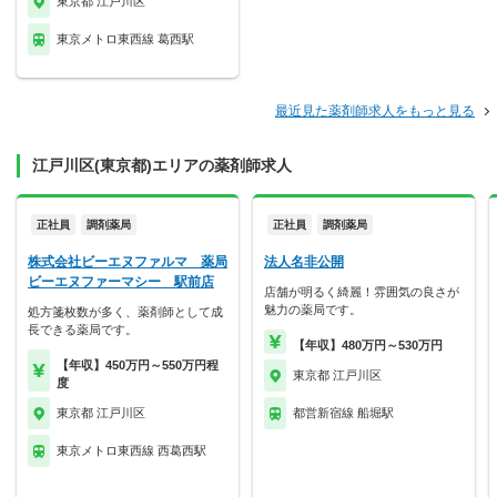
東京都 江戸川区
東京メトロ東西線 葛西駅
最近見た薬剤師求人をもっと見る
江戸川区(東京都)エリアの薬剤師求人
正社員
調剤薬局
正社員
調剤薬局
株式会社ビーエヌファルマ 薬局
法人名非公開
ビーエヌファーマシー 駅前店
店舗が明るく綺麗！雰囲気の良さが
魅力の薬局です。
処方箋枚数が多く、薬剤師として成
長できる薬局です。
【年収】480万円～530万円
【年収】450万円～550万円程
東京都 江戸川区
度
東京都 江戸川区
都営新宿線 船堀駅
東京メトロ東西線 西葛西駅