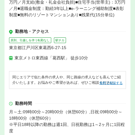
万円／月支給(敷金・礼金会社負担)■住宅手当(世帯主)：3万円
／月■退職金制度：勤続3年以上■e-ラーニング補助制度■表彰
制度■無料のリゾートマンションあり■残業代(15分単位)
勤務地・アクセス
原則、引越しを伴う転勤なし
駅チカ
東京都江戸川区東葛西6-27-15
東京メトロ東西線「葛西駅」 徒歩10分
同じエリアで似た条件の求人や、同じ路線の求人なども喜んでご紹
介いたします。お悩みやご希望があれば、ぜひご相談ください。
無料で相談する
勤務時間
月～土:09時00分～20時00分（休憩60分）,日祝:09時00分～
18時00分（休憩60分）
※平日18時以降の勤務は週1回、日祝勤務は1～2ヶ月に1回程
度