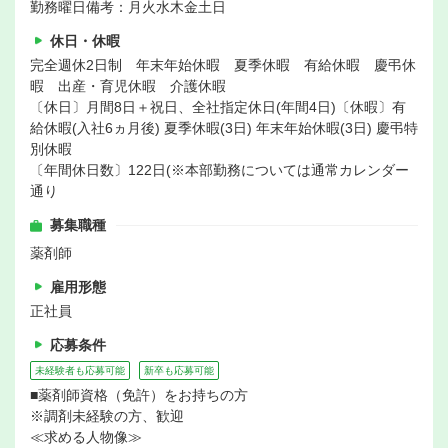
勤務曜日備考：月火水木金土日
休日・休暇
完全週休2日制 年末年始休暇 夏季休暇 有給休暇 慶弔休
暇 出産・育児休暇 介護休暇
〔休日〕月間8日＋祝日、全社指定休日(年間4日)〔休暇〕有
給休暇(入社6ヵ月後) 夏季休暇(3日) 年末年始休暇(3日) 慶弔特
別休暇
〔年間休日数〕122日(※本部勤務については通常カレンダー
通り
募集職種
薬剤師
雇用形態
正社員
応募条件
未経験者も応募可能
新卒も応募可能
■薬剤師資格（免許）をお持ちの方
※調剤未経験の方、歓迎
≪求める人物像≫