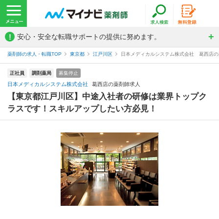
!
安心・安全な転職サポートの提供に努めます。
薬剤師の求人・転職TOP
東京都
江戸川区
日本メディカルシステム株式会社 葛西店の
正社員
調剤薬局
募集停止
日本メディカルシステム株式会社
葛西店の薬剤師求人
【東京都江戸川区】中途入社者の研修は業界トップク
ラスです！スキルアップしたい方必見！