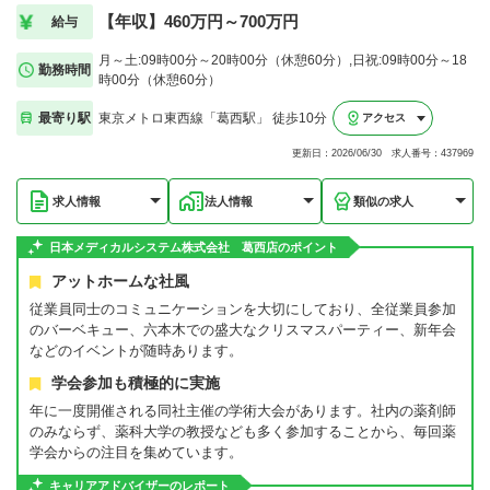
【年収】460万円～700万円
給与
月～土:09時00分～20時00分（休憩60分）,日祝:09時00分～18
勤務時間
時00分（休憩60分）
最寄り駅
東京メトロ東西線「葛西駅」 徒歩10分
アクセス
更新日：2026/06/30 求人番号：437969
求人情報
法人情報
類似の求人
日本メディカルシステム株式会社 葛西店のポイント
アットホームな社風
従業員同士のコミュニケーションを大切にしており、全従業員参加
のバーベキュー、六本木での盛大なクリスマスパーティー、新年会
などのイベントが随時あります。
学会参加も積極的に実施
年に一度開催される同社主催の学術大会があります。社内の薬剤師
のみならず、薬科大学の教授なども多く参加することから、毎回薬
学会からの注目を集めています。
キャリアアドバイザーのレポート