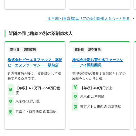
江戸川区(東京都)エリアの薬剤師求人をもっと見る
近隣の同じ路線の別の薬剤師求人
正社員
調剤薬局
正社員
調剤薬局
株式会社ビーエヌファルマ 薬局
株式会社新お茶の水ファーマシ
ビーエヌファーマシー 駅前店
ー アイ調剤薬局
処方箋枚数が多く、薬剤師として成
管理薬剤師の募集！薬剤師としての
長できる薬局です。
経験をしっかりと積…
【年収】450万円～550万円程
【年収】460万円以上
度
東京都 江戸川区
東京都 江戸川区
東京メトロ東西線 西葛西駅
東京メトロ東西線 西葛西駅