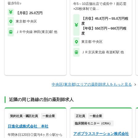
徒歩5分♪
年5～10店舗出店で成長中！面応需
×20枚体制で薬…
【月収】25.0万円
【月収】45.8万円～55.0万円程
東京都 中央区
度
【年収】550万円～660万円程
ＪＲ中央線 神田(東京)駅 他
度
東京都 中央区
ＪＲ京浜東北線 有楽町駅 他
中央区(東京都)エリアの薬剤師求人をもっと見る
近隣の同じ路線の別の薬剤師求人
契約社員・嘱託社員
一般企業
正社員
一般企業
臨床開発モニター（CRA）
日進化成株式会社 本社
アポプラスステーション株式会社
年間休日120日◎賞与4ヶ月☆駅から