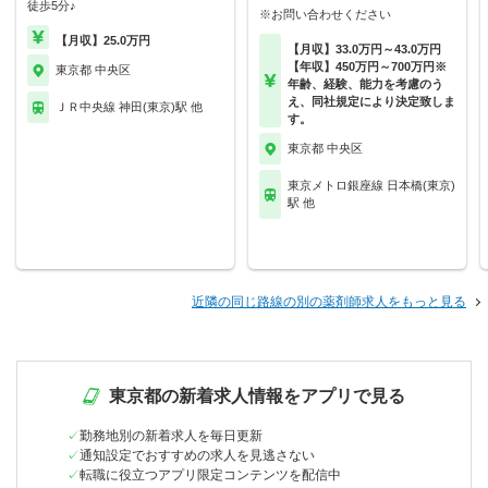
徒歩5分♪
※お問い合わせください
【月収】25.0万円
【月収】33.0万円～43.0万円
【年収】450万円～700万円※
東京都 中央区
年齢、経験、能力を考慮のう
え、同社規定により決定致しま
ＪＲ中央線 神田(東京)駅 他
す。
東京都 中央区
東京メトロ銀座線 日本橋(東京)
駅 他
近隣の同じ路線の別の薬剤師求人をもっと見る
東京都の新着求人情報をアプリで見る
勤務地別の新着求人を毎日更新
通知設定でおすすめの求人を見逃さない
転職に役立つアプリ限定コンテンツを配信中