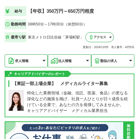
【年収】350万円～650万円程度
給与
勤務時間
08時50分～17時30分（休憩60分）
最寄り駅
東京メトロ日比谷線「茅場町駅」
アクセス
更新日：2018/12/05 求人番号：425531
求人情報
法人情報
類似の求人
キャリアアドバイザーのレポート
【東証一部上場企業】 メディカルライター募集
特化した業務領域（金融、信託、医薬、食品）の更なる
深化などの施策を掲げ、社員一人ひとりが日々成長を続
けている企業で、あなたの力を発揮してみませんか。
キャリアアドバイザー メディカル業界担当