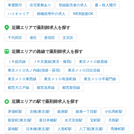
車通勤可
在宅業務あり
登録販売者の求人
夏～秋入職可
ハイキャリア
積極採用中の求人
WEB面接OK
近隣エリアで薬剤師求人を探す
千代田区
港区
新宿区
文京区
近隣エリアの路線で薬剤師求人を探す
ＪＲ総武線
ＪＲ京葉線(東京－蘇我)
東京メトロ銀座線
東京メトロ丸ノ内線(池袋－荻窪)
東京メトロ日比谷線
東京メトロ東西線
東京メトロ有楽町線
東京メトロ半蔵門線
都営大江戸線
都営浅草線
都営新宿線
近隣エリアの駅で薬剤師求人を探す
茅場町駅
京橋(東京)駅
銀座駅
銀座一丁目駅
小伝馬町駅
新富町(東京)駅
新日本橋駅
水天宮前駅
宝町駅
月島駅
築地駅
日本橋(東京)駅
人形町駅
八丁堀(東京)駅
馬喰町駅