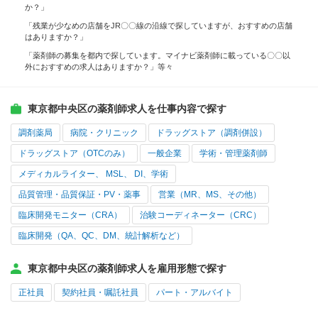
か？」
「残業が少なめの店舗をJR〇〇線の沿線で探していますが、おすすめの店舗
はありますか？」
「薬剤師の募集を都内で探しています。マイナビ薬剤師に載っている〇〇以
外におすすめの求人はありますか？」等々
東京都中央区の薬剤師求人を仕事内容で探す
調剤薬局
病院・クリニック
ドラッグストア（調剤併設）
ドラッグストア（OTCのみ）
一般企業
学術・管理薬剤師
メディカルライター、 MSL、 DI、学術
品質管理・品質保証・PV・薬事
営業（MR、MS、その他）
臨床開発モニター（CRA）
治験コーディネーター（CRC）
臨床開発（QA、QC、DM、統計解析など）
東京都中央区の薬剤師求人を雇用形態で探す
正社員
契約社員・嘱託社員
パート・アルバイト