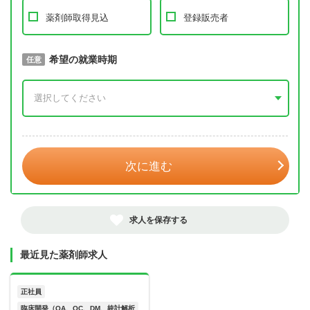
薬剤師取得見込
登録販売者
取得予定年
希望の就業時期
必須
任意
年 3月
次に進む
求人を保存する
最近見た薬剤師求人
正社員
臨床開発（QA、QC、DM、統計解析