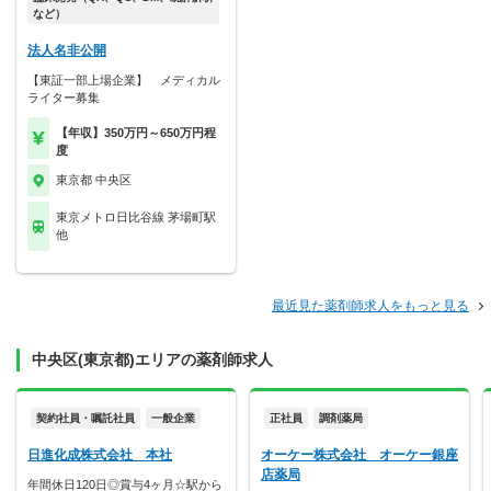
など）
法人名非公開
【東証一部上場企業】 メディカル
ライター募集
【年収】350万円～650万円程
度
東京都 中央区
東京メトロ日比谷線 茅場町駅
他
最近見た薬剤師求人をもっと見る
中央区(東京都)エリアの薬剤師求人
契約社員・嘱託社員
一般企業
正社員
調剤薬局
日進化成株式会社 本社
オーケー株式会社 オーケー銀座
店薬局
年間休日120日◎賞与4ヶ月☆駅から