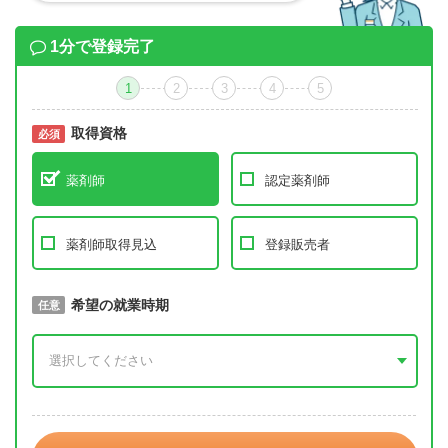
1分で登録完了
1
2
3
4
5
取得資格
必須
必須
薬剤師
認定薬剤師
薬剤師取得見込
登録販売者
取得予定年
希望の就業時期
必須
任意
年 3月