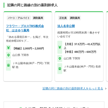
近隣の同じ路線の別の薬剤師求人
パート・アルバイト
調剤薬局
正社員
調剤薬局
フラワー・ブロスTMS株式会
法人名非公開
社 はまゆう薬局
残業時間が月10時間未満！働きやす
い会社です
「休める環境日本一」を掲げ、年次
有給休暇100％プ…
【月収】37.5万円～41.6万円以
上
【時給】2,000円～2,500円
【年収】480万円～600万円
山口県 下関市
山口県 下関市
ＪＲ山陽本線(神戸－門司) 下関
ＪＲ山陽本線(神戸－門司) 長府
駅 他
駅
近隣の同じ路線の別の薬剤師求人をもっと見る