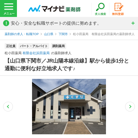
!
安心・安全な転職サポートの提供に努めます。
薬剤師の求人・転職TOP
山口県
下関市
松小田薬局 有限会社浜田薬局の薬剤師求人
正社員
パート・アルバイト
調剤薬局
松小田薬局
有限会社浜田薬局
の薬剤師求人
【山口県下関市／JR山陽本線沿線】駅から徒歩1分と
通勤に便利な好立地求人です♪