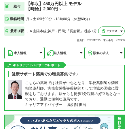
【年収】450万円以上 モデル
給与
【時給】2,000円～
勤務時間
月～土:09時00分～18時00分（休憩60分）
最寄り駅
ＪＲ山陽本線(神戸－門司)「長府駅」 徒歩1分
アクセス
更新日：2025/12/25 求人番号：420959
求人情報
法人情報
類似の求人
キャリアアドバイザーのレポート
健康サポート薬局での増員募集です♪
こちらの薬局では社長が中心となり、学校薬剤師や禁煙
相談薬剤師、実務実習指導薬剤師として地域の医療に貢
献をしております。駅からも徒歩1分程度の好立地となっ
ており、通勤に便利な薬局です。
キャリアアドバイザー 薬剤師担当