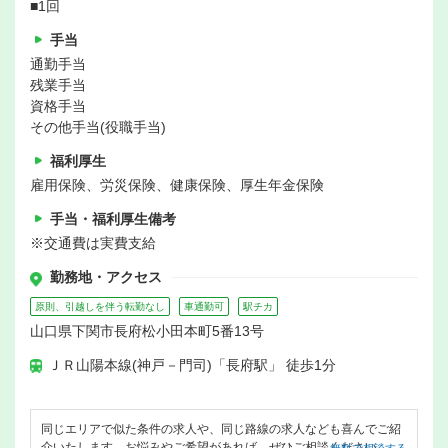
■1回
手当
通勤手当
残業手当
資格手当
その他手当(役職手当)
福利厚生
雇用保険、労災保険、健康保険、厚生年金保険
手当・福利厚生備考
※交通費は実費支給
勤務地・アクセス
原則、引越しを伴う転勤なし
車通勤可
駅チカ
山口県下関市長府松小田本町5番13号
ＪＲ山陽本線(神戸－門司)「長府駅」 徒歩1分
同じエリアで似た条件の求人や、同じ路線の求人なども喜んでご紹
介いたします。お悩みやご希望があれば、ぜひご相談ください。