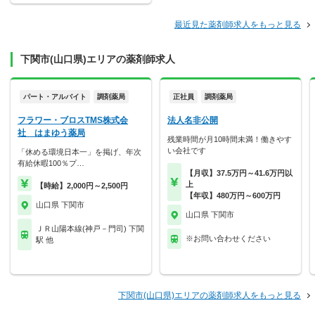
最近見た薬剤師求人をもっと見る
下関市(山口県)エリアの薬剤師求人
パート・アルバイト
調剤薬局
正社員
調剤薬局
フラワー・ブロスTMS株式会
法人名非公開
社 はまゆう薬局
残業時間が月10時間未満！働きやす
い会社です
「休める環境日本一」を掲げ、年次
有給休暇100％プ…
【月収】37.5万円～41.6万円以
上
【時給】2,000円～2,500円
【年収】480万円～600万円
山口県 下関市
山口県 下関市
ＪＲ山陽本線(神戸－門司) 下関
※お問い合わせください
駅 他
下関市(山口県)エリアの薬剤師求人をもっと見る