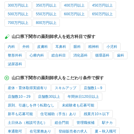
300万円以上
350万円以上
400万円以上
450万円以上
500万円以上
550万円以上
600万円以上
650万円以上
700万円以上
800万円以上
山口県下関市の薬剤師求人を処方科目で探す
内科
外科
皮膚科
耳鼻科
眼科
精神科
小児科
整形外科
心療内科
総合科目
消化器科
循環器科
歯科
泌尿器科
山口県下関市の薬剤師求人をこだわり条件で探す
産休・育休取得実績有り
スキルアップ
店舗数1～9
店舗数10～29
店舗数30以上
年間休日120日以上
原則、引越しを伴う転勤なし
未経験者も応募可能
新卒も応募可能
住宅補助（手当）あり
残業月10ｈ以下
土日休み（相談可含む）
総合門前
管理職候補
駅チカ
車通勤可
在宅業務あり
登録販売者の求人
夏～秋入職可