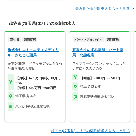
最近見た薬剤師求人をもっと見る
越谷市(埼玉県)エリアの薬剤師求人
正社員
調剤薬局
パート・アルバイト
調剤薬局
株式会社コミュニティメディカ
有限会社いずみ薬局 ハート薬
ル きたこし薬局
局 北越谷店
在宅DX推進！ドラマモデルにもなっ
ライフワークバランスを大切にした
た東京発の地域密…
い方にオススメの薬…
【月収】42.5万円年収510万モ
【時給】2,000円～2,500円
デル
埼玉県 越谷市
【年収】510万円～680万円
埼玉県 越谷市
東武伊勢崎線 北越谷駅
東武伊勢崎線 北越谷駅
越谷市(埼玉県)エリアの薬剤師求人をもっと見る