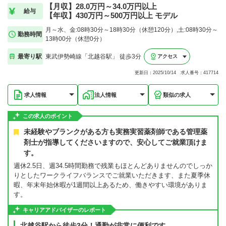
【月収】28.0万円～34.0万円以上
給与
【年収】430万円～500万円以上 モデル
月～水、金:08時30分～18時30分（休憩120分）,土:08時30分～
勤務時間
13時00分（休憩0分）
最寄り駅
東武伊勢崎線「北越谷駅」 徒歩3分
アクセス
更新日：2025/10/14 求人番号：417714
求人情報
法人情報
類似の求人
この求人のポイント
未経験やブランクがある方も実務実習薬剤師である管理薬
剤士が指導してくださいますので、安心してご就業頂けま
す。
週休2.5日、週34.5時間勤務で残業もほとんどありませんのでしっか
りとしたワークライフバランスでご就業いただきます、また夏季休
暇、年末年始休暇が1週間以上あるため、働きやすい環境がありま
す。
キャリアアドバイザーのレポート
北越谷駅から徒歩3分！通勤が非常に便利です。