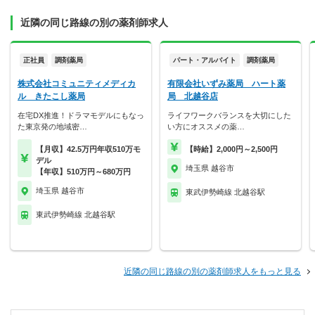
近隣の同じ路線の別の薬剤師求人
正社員
調剤薬局
パート・アルバイト
調剤薬局
株式会社コミュニティメディカ
有限会社いずみ薬局 ハート薬
ル きたこし薬局
局 北越谷店
在宅DX推進！ドラマモデルにもなっ
ライフワークバランスを大切にした
た東京発の地域密…
い方にオススメの薬…
【月収】42.5万円年収510万モ
【時給】2,000円～2,500円
デル
埼玉県 越谷市
【年収】510万円～680万円
埼玉県 越谷市
東武伊勢崎線 北越谷駅
東武伊勢崎線 北越谷駅
近隣の同じ路線の別の薬剤師求人をもっと見る