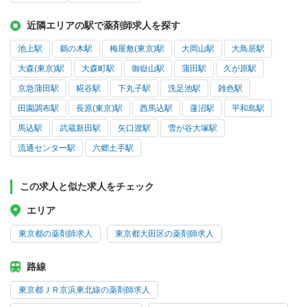
近隣エリアの駅で薬剤師求人を探す
池上駅
鵜の木駅
梅屋敷(東京)駅
大岡山駅
大鳥居駅
大森(東京)駅
大森町駅
御嶽山駅
蒲田駅
久が原駅
京急蒲田駅
糀谷駅
下丸子駅
洗足池駅
雑色駅
田園調布駅
長原(東京)駅
西馬込駅
蓮沼駅
平和島駅
馬込駅
武蔵新田駅
矢口渡駅
雪が谷大塚駅
流通センター駅
六郷土手駅
この求人と似た求人をチェック
エリア
東京都の薬剤師求人
東京都大田区の薬剤師求人
路線
東京都ＪＲ京浜東北線の薬剤師求人