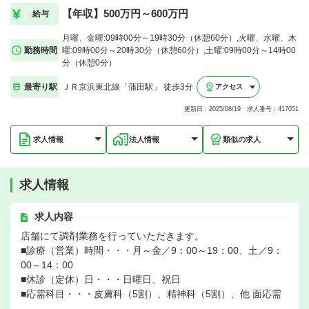
【年収】500万円～600万円
給与
月曜、金曜:09時00分～19時30分（休憩60分）,火曜、水曜、木
勤務時間
曜:09時00分～20時30分（休憩60分）,土曜:09時00分～14時00
分（休憩0分）
最寄り駅
ＪＲ京浜東北線「蒲田駅」 徒歩3分
アクセス
更新日：2025/08/19 求人番号：417051
求人情報
法人情報
類似の求人
求人情報
求人内容
店舗にて調剤業務を行っていただきます。
■診療（営業）時間・・・月～金／9：00～19：00、土／9：
00～14：00
■休診（定休）日・・・日曜日、祝日
■応需科目・・・皮膚科（5割）、精神科（5割）、他 面応需