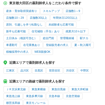
東京都大田区の薬剤師求人をこだわり条件で探す
産休・育休取得実績有り
スキルアップ
店舗数1～9
店舗数10～29
店舗数30以上
年間休日120日以上
原則、引越しを伴う転勤なし
未経験者も応募可能
新卒も応募可能
住宅補助（手当）あり
残業月10ｈ以下
土日休み（相談可含む）
総合門前
管理職候補
駅チカ
車通勤可
在宅業務あり
登録販売者の求人
夏～秋入職可
積極採用中の求人
WEB面接OK
近隣エリアで薬剤師求人を探す
江東区
品川区
目黒区
世田谷区
渋谷区
中野区
近隣エリアの路線で薬剤師求人を探す
ＪＲ京浜東北線
東急東横線
東急目黒線
東急大井町線
東急池上線
東急多摩川線
京急本線
京急空港線
都営浅草線
東京モノレール