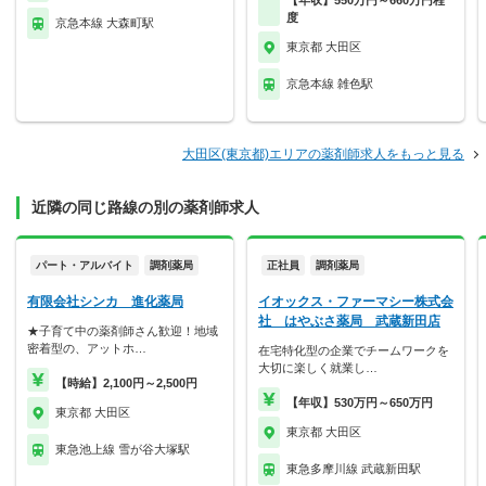
度
京急本線 大森町駅
東京都 大田区
京急本線 雑色駅
大田区(東京都)エリアの薬剤師求人をもっと見る
近隣の同じ路線の別の薬剤師求人
パート・アルバイト
調剤薬局
正社員
調剤薬局
有限会社シンカ 進化薬局
イオックス・ファーマシー株式会
社 はやぶさ薬局 武蔵新田店
★子育て中の薬剤師さん歓迎！地域
密着型の、アットホ…
在宅特化型の企業でチームワークを
大切に楽しく就業し…
【時給】2,100円～2,500円
【年収】530万円～650万円
東京都 大田区
東京都 大田区
東急池上線 雪が谷大塚駅
東急多摩川線 武蔵新田駅