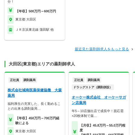
分！
【年収】500万円～600万円
東京都 大田区
ＪＲ京浜東北線 蒲田駅 他
最近見た薬剤師求人をもっと見る
大田区(東京都)エリアの薬剤師求人
正社員
調剤薬局
正社員
調剤薬局
ドラッグストア（調剤併設）
株式会社城南医薬保健協働 大森
薬局
オーケー株式会社 オーケーサガ
ン店薬局
福利厚生の充実した、長く勤めるこ
との出来る調剤薬局…
年5～10店舗出店で成長中！面応需
×20枚体制で薬…
【年収】450万円～700万円経
験による
【月収】45.8万円～55.0万円程
度
東京都 大田区
【年収】550万円～660万円程