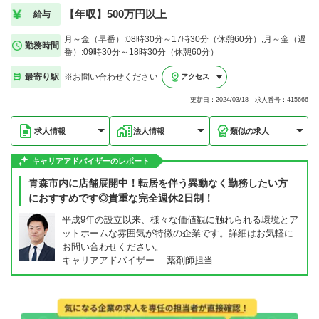
【年収】500万円以上
給与
月～金（早番）:08時30分～17時30分（休憩60分）,月～金（遅
勤務時間
番）:09時30分～18時30分（休憩60分）
最寄り駅
※お問い合わせください
アクセス
更新日：2024/03/18 求人番号：415666
求人情報
法人情報
類似の求人
キャリアアドバイザーのレポート
青森市内に店舗展開中！転居を伴う異動なく勤務したい方
におすすめです◎貴重な完全週休2日制！
平成9年の設立以来、様々な価値観に触れられる環境とア
ットホームな雰囲気が特徴の企業です。詳細はお気軽に
お問い合わせください。
キャリアアドバイザー 薬剤師担当