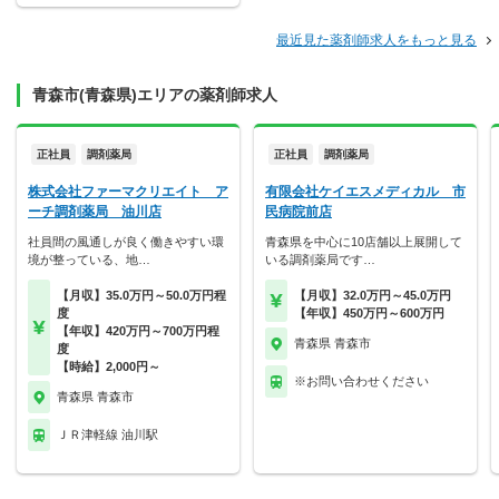
最近見た薬剤師求人をもっと見る
青森市(青森県)エリアの薬剤師求人
正社員
調剤薬局
正社員
調剤薬局
株式会社ファーマクリエイト ア
有限会社ケイエスメディカル 市
ーチ調剤薬局 油川店
民病院前店
社員間の風通しが良く働きやすい環
青森県を中心に10店舗以上展開して
境が整っている、地…
いる調剤薬局です…
【月収】35.0万円～50.0万円程
【月収】32.0万円～45.0万円
度
【年収】450万円～600万円
【年収】420万円～700万円程
青森県 青森市
度
【時給】2,000円～
※お問い合わせください
青森県 青森市
ＪＲ津軽線 油川駅