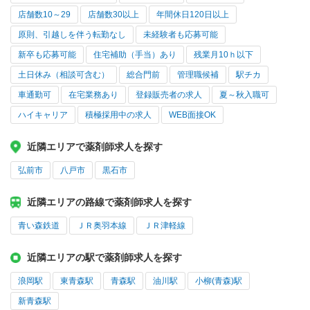
店舗数10～29
店舗数30以上
年間休日120日以上
原則、引越しを伴う転勤なし
未経験者も応募可能
新卒も応募可能
住宅補助（手当）あり
残業月10ｈ以下
土日休み（相談可含む）
総合門前
管理職候補
駅チカ
車通勤可
在宅業務あり
登録販売者の求人
夏～秋入職可
ハイキャリア
積極採用中の求人
WEB面接OK
近隣エリアで薬剤師求人を探す
弘前市
八戸市
黒石市
近隣エリアの路線で薬剤師求人を探す
青い森鉄道
ＪＲ奥羽本線
ＪＲ津軽線
近隣エリアの駅で薬剤師求人を探す
浪岡駅
東青森駅
青森駅
油川駅
小柳(青森)駅
新青森駅