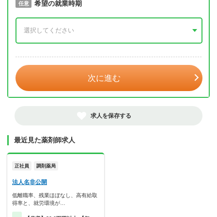
取得予定年
希望の就業時期
必須
任意
年 3月
次に進む
求人を保存する
最近見た薬剤師求人
正社員
調剤薬局
法人名非公開
低離職率、残業ほぼなし、高有給取
得率と、就労環境が…