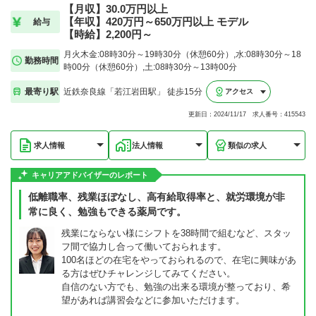
【月収】30.0万円以上
【年収】420万円～650万円以上 モデル
給与
【時給】2,200円～
月火木金:08時30分～19時30分（休憩60分）,水:08時30分～18
勤務時間
時00分（休憩60分）,土:08時30分～13時00分
最寄り駅
近鉄奈良線「若江岩田駅」 徒歩15分
アクセス
更新日：2024/11/17 求人番号：415543
求人情報
法人情報
類似の求人
キャリアアドバイザーのレポート
低離職率、残業ほぼなし、高有給取得率と、就労環境が非
常に良く、勉強もできる薬局です。
残業にならない様にシフトを38時間で組むなど、スタッ
フ間で協力し合って働いておられます。
100名ほどの在宅をやっておられるので、在宅に興味があ
る方はぜひチャレンジしてみてください。
自信のない方でも、勉強の出来る環境が整っており、希
望があれば講習会などに参加いただけます。