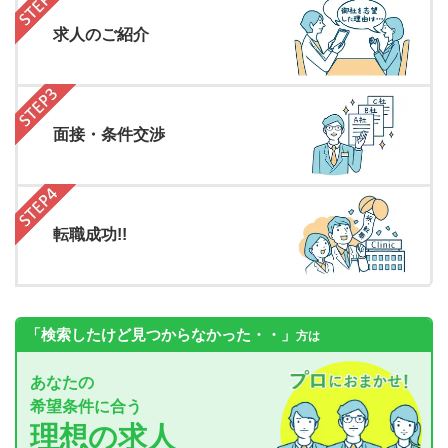
求人のご紹介
面接・条件交渉
転職成功!!
「検索したけど見つからなかった・・」
方は
あなたの
希望条件に合う
理想の求人