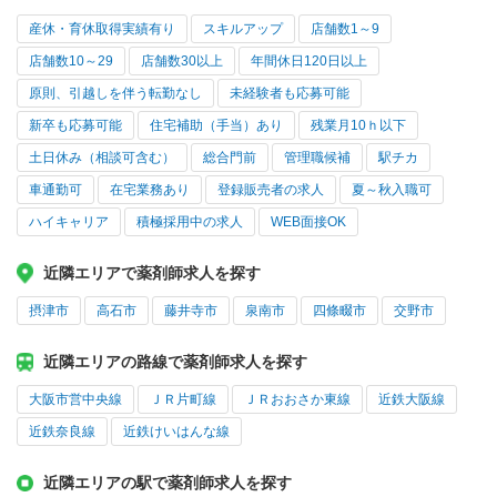
産休・育休取得実績有り
スキルアップ
店舗数1～9
店舗数10～29
店舗数30以上
年間休日120日以上
原則、引越しを伴う転勤なし
未経験者も応募可能
新卒も応募可能
住宅補助（手当）あり
残業月10ｈ以下
土日休み（相談可含む）
総合門前
管理職候補
駅チカ
車通勤可
在宅業務あり
登録販売者の求人
夏～秋入職可
ハイキャリア
積極採用中の求人
WEB面接OK
近隣エリアで薬剤師求人を探す
摂津市
高石市
藤井寺市
泉南市
四條畷市
交野市
近隣エリアの路線で薬剤師求人を探す
大阪市営中央線
ＪＲ片町線
ＪＲおおさか東線
近鉄大阪線
近鉄奈良線
近鉄けいはんな線
近隣エリアの駅で薬剤師求人を探す