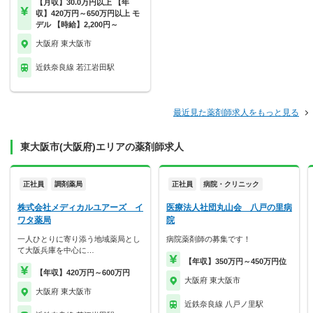
【月収】30.0万円以上 【年
収】420万円～650万円以上 モ
デル 【時給】2,200円～
大阪府 東大阪市
近鉄奈良線 若江岩田駅
最近見た薬剤師求人をもっと見る
東大阪市(大阪府)エリアの薬剤師求人
正社員
調剤薬局
正社員
病院・クリニック
株式会社メディカルユアーズ イ
医療法人社団丸山会 八戸の里病
ワタ薬局
院
一人ひとりに寄り添う地域薬局とし
病院薬剤師の募集です！
て大阪兵庫を中心に…
【年収】350万円～450万円位
【年収】420万円～600万円
大阪府 東大阪市
大阪府 東大阪市
近鉄奈良線 八戸ノ里駅