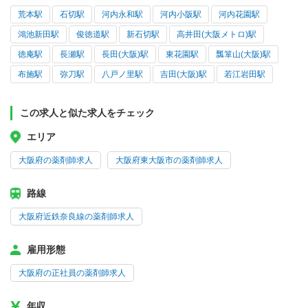
荒本駅
石切駅
河内永和駅
河内小阪駅
河内花園駅
鴻池新田駅
俊徳道駅
新石切駅
高井田(大阪メトロ)駅
徳庵駅
長瀬駅
長田(大阪)駅
東花園駅
瓢箪山(大阪)駅
布施駅
弥刀駅
八戸ノ里駅
吉田(大阪)駅
若江岩田駅
この求人と似た求人をチェック
エリア
大阪府の薬剤師求人
大阪府東大阪市の薬剤師求人
路線
大阪府近鉄奈良線の薬剤師求人
雇用形態
大阪府の正社員の薬剤師求人
年収