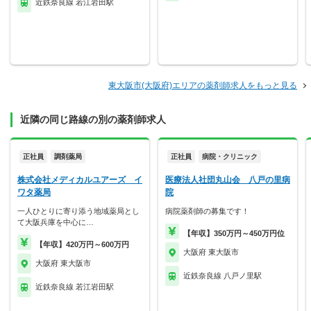
近鉄奈良線 若江岩田駅
東大阪市(大阪府)エリアの薬剤師求人をもっと見る
近隣の同じ路線の別の薬剤師求人
正社員
調剤薬局
正社員
病院・クリニック
株式会社メディカルユアーズ イ
医療法人社団丸山会 八戸の里病
ワタ薬局
院
一人ひとりに寄り添う地域薬局とし
病院薬剤師の募集です！
て大阪兵庫を中心に…
【年収】350万円～450万円位
【年収】420万円～600万円
大阪府 東大阪市
大阪府 東大阪市
近鉄奈良線 八戸ノ里駅
近鉄奈良線 若江岩田駅