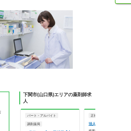
下関市(山口県)エリアの薬剤師求
人
バ
パート・アルバイト
正社員
調剤薬局
法人名非公開
調剤薬局
残業時間が月10時間未満！