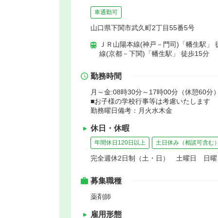
車通勤可
山口県下関市武久町2丁目55番5号
ＪＲ山陽本線(神戸－門司)「幡生駅」 
線(京都－下関)「幡生駅」 徒歩15分
勤務時間
月～金:08時30分～17時00分（休憩60分
■お子様の学校行事等は考慮いたします
勤務曜日備考：月火水木金
休日・休暇
年間休日120日以上
土日休み（相談可含む
完全週休2日制（土・日） 土曜日 日曜
募集職種
薬剤師
雇用形態