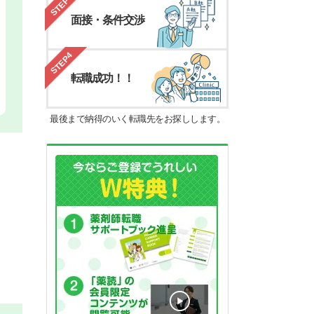
STEP3
面接・条件交渉
STEP4
転職成功！！
最後まで納得のいく転職先をお探しします。