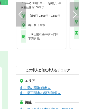
「休める環境日本一」を掲げ、年
【月収】37.5万円～41.
次有給休暇100％プ…
円以上
【年収】480万円～60
【時給】2,000円～2,500円
山口県 下関市
山口県 下関市
ＪＲ山陽本線(神戸－門
ＪＲ山陽本線(神戸－門司)
長府駅
下関駅 他
この求人と似た求人をチェック
エリア
山口県の薬剤師求人
山口県下関市の薬剤師求人
路線