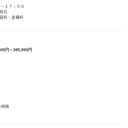
０～１７：００
祝日
器科・皮膚科
00円～385,000円
金保険