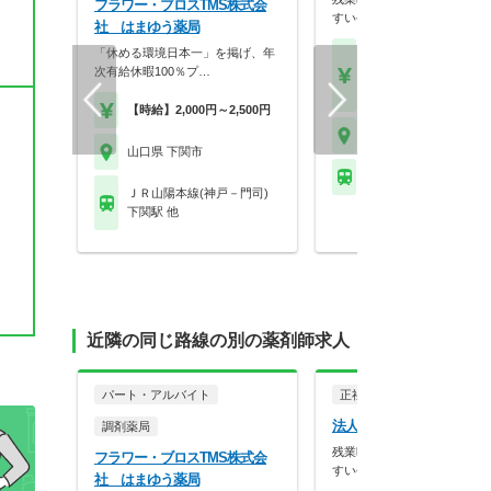
フラワー・ブロスTMS株式会
すい会社です
社 はまゆう薬局
「休める環境日本一」を掲げ、年
【月収】37.5万円～41.
次有給休暇100％プ…
円以上
【年収】480万円～60
【時給】2,000円～2,500円
山口県 下関市
山口県 下関市
※お問い合わせくださ
ＪＲ山陽本線(神戸－門司)
下関駅 他
近隣の同じ路線の別の薬剤師求人
パート・アルバイト
正社員
調剤薬局
法人名非公開
調剤薬局
残業時間が月10時間未満！
フラワー・ブロスTMS株式会
すい会社です
社 はまゆう薬局