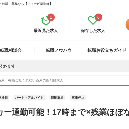
人・転職・募集なら【マイナビ薬剤師】
1
0
最近見た求人
保存した求人
転職相談会
転職ノウハウ
転職お役立ちガイド
努めます。
薬局 有限会社くれない薬局の薬剤師求人
正社員
パート・アルバイト
調剤薬局
募集停止
カー通勤可能！17時まで×残業ほぼ