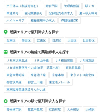
土日休み（相談可含む）
総合門前
管理職候補
駅チカ
車通勤可
在宅業務あり
登録販売者の求人
夏～秋入職可
ハイキャリア
積極採用中の求人
WEB面接OK
近隣エリアで薬剤師求人を探す
台東区
墨田区
江東区
目黒区
大田区
世田谷区
近隣エリアの路線で薬剤師求人を探す
ＪＲ京浜東北線
ＪＲ山手線
ＪＲ横須賀線
ＪＲ埼京線
ＪＲ湘南新宿ライン線(赤羽－武蔵小杉)
東急目黒線
東急大井町線
東急池上線
京急本線
東京メトロ南北線
都営浅草線
都営三田線
東京モノレール
東京臨海高速鉄道りんかい線
近隣エリアの駅で薬剤師求人を探す
青物横丁駅
荏原中延駅
荏原町駅
大井町駅
大崎駅