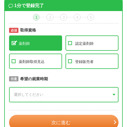
1分で登録完了
1
2
3
4
5
取得資格
必須
必須
薬剤師
認定薬剤師
薬剤師取得見込
登録販売者
取得予定年
希望の就業時期
必須
任意
年 3月
次に進む