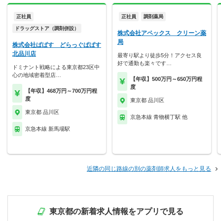
正社員
正社員
調剤薬局
ドラッグストア（調剤併設）
株式会社アペックス クリーン薬
局
株式会社ぱぱす どらっぐぱぱす
北品川店
最寄り駅より徒歩5分！アクセス良
好で通勤も楽々です…
ドミナント戦略による東京都23区中
心の地域密着型店…
【年収】500万円～650万円程
度
【年収】468万円～700万円程
度
東京都 品川区
東京都 品川区
京急本線 青物横丁駅 他
京急本線 新馬場駅
近隣の同じ路線の別の薬剤師求人をもっと見る
東京都の新着求人情報をアプリで見る