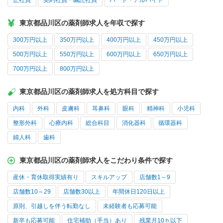
正社員
契約社員・嘱託社員
パート・アルバイト
東京都品川区の薬剤師求人を年収で探す
300万円以上
350万円以上
400万円以上
450万円以上
500万円以上
550万円以上
600万円以上
650万円以上
700万円以上
800万円以上
東京都品川区の薬剤師求人を処方科目で探す
内科
外科
皮膚科
耳鼻科
眼科
精神科
小児科
整形外科
心療内科
総合科目
消化器科
循環器科
婦人科
歯科
東京都品川区の薬剤師求人をこだわり条件で探す
産休・育休取得実績有り
スキルアップ
店舗数1～9
店舗数10～29
店舗数30以上
年間休日120日以上
原則、引越しを伴う転勤なし
未経験者も応募可能
新卒も応募可能
住宅補助（手当）あり
残業月10ｈ以下