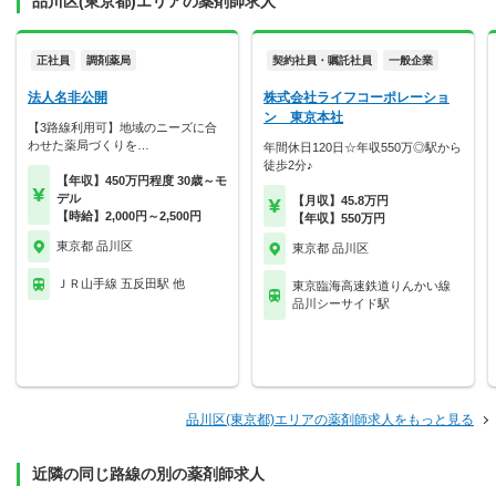
品川区(東京都)エリアの薬剤師求人
正社員
調剤薬局
契約社員・嘱託社員
一般企業
法人名非公開
株式会社ライフコーポレーショ
ン 東京本社
【3路線利用可】地域のニーズに合
わせた薬局づくりを…
年間休日120日☆年収550万◎駅から
徒歩2分♪
【年収】450万円程度 30歳～モ
デル
【月収】45.8万円
【時給】2,000円～2,500円
【年収】550万円
東京都 品川区
東京都 品川区
ＪＲ山手線 五反田駅 他
東京臨海高速鉄道りんかい線
品川シーサイド駅
品川区(東京都)エリアの薬剤師求人をもっと見る
近隣の同じ路線の別の薬剤師求人