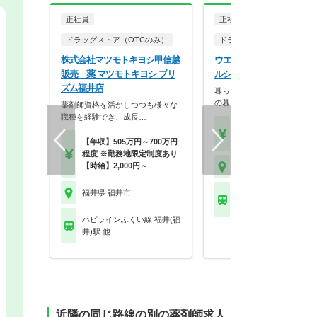
正社員
正社員
ドラッグストア（OTCのみ）
ドラッグストア（調剤併設
株式会社マツモトキヨシ甲信越
ウエルシア薬局株式会社 
販売 薬 マツモトキヨシ プリ
ルシア福井北四ツ居店
ズム福井店
暮らしを支える仕事だから、
の暮らしも大切に。業…
薬剤師資格を活かしつつも様々な
職種を経験でき、成長…
【月収】33.5万円
【年収】515万円～65
【年収】505万円～700万円
程度 ※勤務地限定制度あり
【時給】2,000円～
福井県 福井市
福井県 福井市
えちぜん鉄道勝山永平
越前開発駅
ハピラインふくい線 福井(福
井)駅 他
近隣の同じ路線の別の薬剤師求人