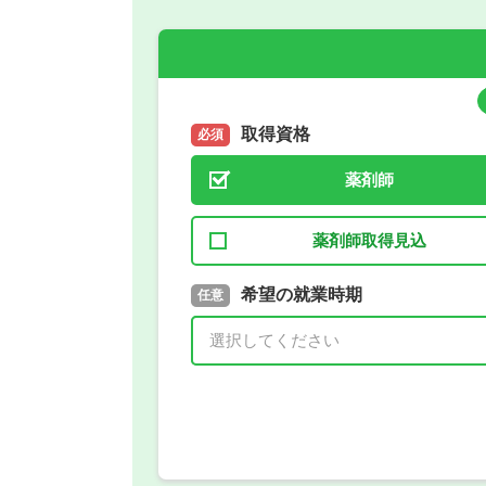
取得資格
必須
薬剤師
薬剤師取得見込
取得予定年
希望の就業時期
必須
任意
年 3月