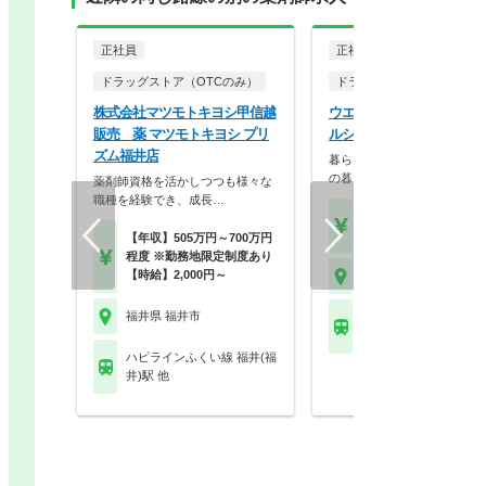
正社員
正社員
ドラッグストア（OTCのみ）
ドラッグストア（調剤併設
株式会社マツモトキヨシ甲信越
ウエルシア薬局株式会社 
販売 薬 マツモトキヨシ プリ
ルシア福井北四ツ居店
ズム福井店
暮らしを支える仕事だから、
の暮らしも大切に。業…
薬剤師資格を活かしつつも様々な
職種を経験でき、成長…
【月収】33.5万円
【年収】515万円～65
【年収】505万円～700万円
程度 ※勤務地限定制度あり
【時給】2,000円～
福井県 福井市
福井県 福井市
えちぜん鉄道勝山永平
越前開発駅
ハピラインふくい線 福井(福
井)駅 他