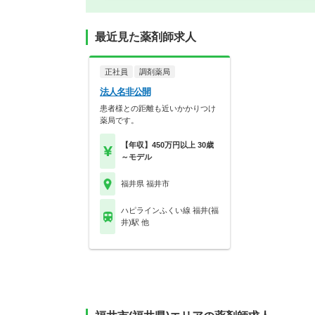
最近見た薬剤師求人
正社員
調剤薬局
法人名非公開
患者様との距離も近いかかりつけ
薬局です。
【年収】450万円以上 30歳
～モデル
福井県 福井市
ハピラインふくい線 福井(福
井)駅 他