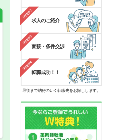
STEP2
求人のご紹介
STEP3
希望の働き方
必須
面接・条件交渉
正社員
STEP4
パート(週4日～5日)
転職成功！！
最後まで納得のいく転職先をお探しします。