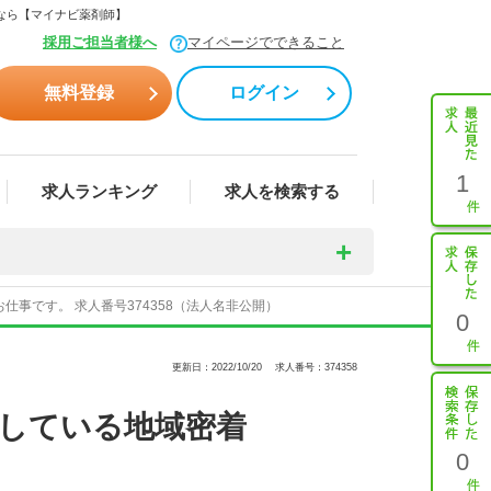
集なら【マイナビ薬剤師】
採用ご担当者様へ
マイページでできること
無料登録
ログイン
1
求人ランキング
求人を検索する
事です。 求人番号374358（法人名非公開）
0
更新日：2022/10/20
求人番号：374358
開している地域密着
0