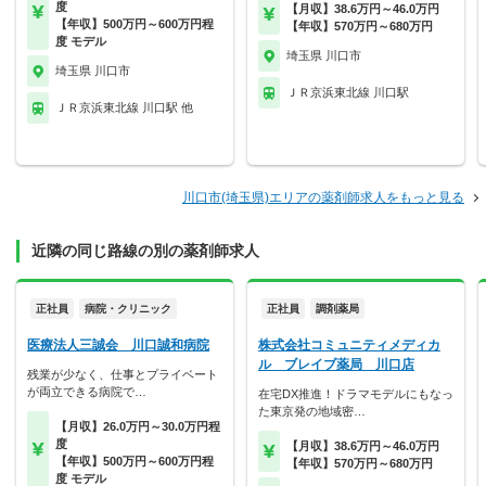
度
【月収】38.6万円～46.0万円
【年収】500万円～600万円程
【年収】570万円～680万円
度 モデル
埼玉県 川口市
埼玉県 川口市
ＪＲ京浜東北線 川口駅
ＪＲ京浜東北線 川口駅 他
川口市(埼玉県)エリアの薬剤師求人をもっと見る
近隣の同じ路線の別の薬剤師求人
正社員
病院・クリニック
正社員
調剤薬局
医療法人三誠会 川口誠和病院
株式会社コミュニティメディカ
ル ブレイブ薬局 川口店
残業が少なく、仕事とプライベート
が両立できる病院で…
在宅DX推進！ドラマモデルにもなっ
た東京発の地域密…
【月収】26.0万円～30.0万円程
度
【月収】38.6万円～46.0万円
【年収】500万円～600万円程
【年収】570万円～680万円
度 モデル