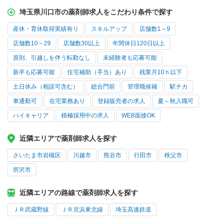
埼玉県川口市の薬剤師求人をこだわり条件で探す
産休・育休取得実績有り
スキルアップ
店舗数1～9
店舗数10～29
店舗数30以上
年間休日120日以上
原則、引越しを伴う転勤なし
未経験者も応募可能
新卒も応募可能
住宅補助（手当）あり
残業月10ｈ以下
土日休み（相談可含む）
総合門前
管理職候補
駅チカ
車通勤可
在宅業務あり
登録販売者の求人
夏～秋入職可
ハイキャリア
積極採用中の求人
WEB面接OK
近隣エリアで薬剤師求人を探す
さいたま市岩槻区
川越市
熊谷市
行田市
秩父市
所沢市
近隣エリアの路線で薬剤師求人を探す
ＪＲ武蔵野線
ＪＲ京浜東北線
埼玉高速鉄道