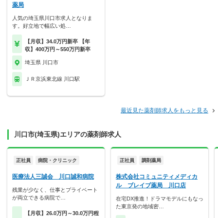
薬局
人気の埼玉県川口市求人となりま
す。好立地で幅広い処…
【月収】34.0万円新卒 【年
収】400万円～550万円新卒
埼玉県 川口市
ＪＲ京浜東北線 川口駅
最近見た薬剤師求人をもっと見る
川口市(埼玉県)エリアの薬剤師求人
正社員
病院・クリニック
正社員
調剤薬局
医療法人三誠会 川口誠和病院
株式会社コミュニティメディカ
ル ブレイブ薬局 川口店
残業が少なく、仕事とプライベート
が両立できる病院で…
在宅DX推進！ドラマモデルにもなっ
た東京発の地域密…
【月収】26.0万円～30.0万円程