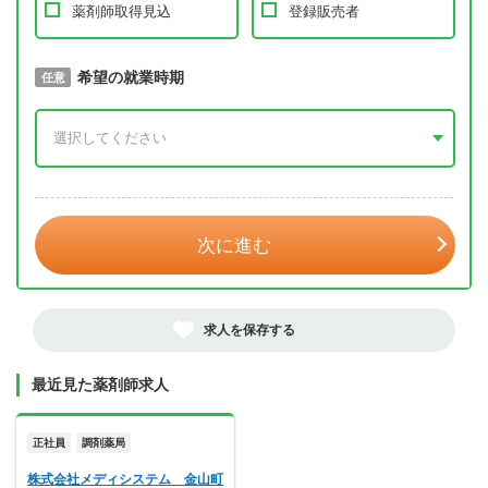
薬剤師取得見込
登録販売者
取得予定年
希望の就業時期
必須
任意
年 3月
次に進む
求人を保存する
最近見た薬剤師求人
正社員
調剤薬局
株式会社メディシステム 金山町