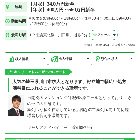
【月収】34.0万円新卒
給与
【年収】400万円～550万円新卒
月火水金:09時00分～18時00分（休憩60分）,木土日:09時00分
勤務時間
～12時00分（休憩0分）
最寄り駅
ＪＲ京浜東北線「川口駅」 徒歩9分
アクセス
更新日：2026/04/24 求人番号：370787
求人情報
法人情報
類似の求人
キャリアアドバイザーのレポート
人気の埼玉県川口市求人となります。好立地で幅広い処方
箋科目にふれることができる環境です。
再開発のマンションの1階が医療モールとなっており、そ
の中での店舗です。
薬剤師が多く在籍している店舗なので薬剤師同士で切磋
琢磨し合える環境です。
キャリアアドバイザー 薬剤師担当