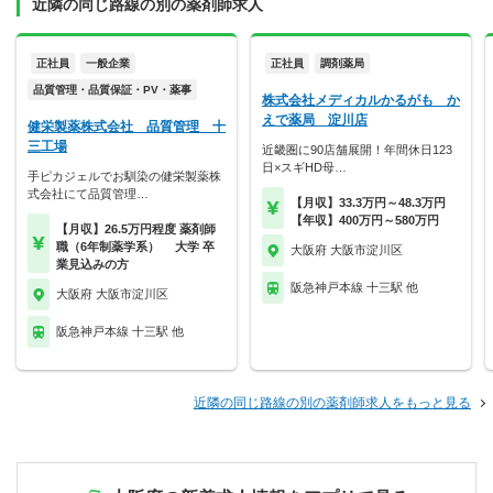
近隣の同じ路線の別の薬剤師求人
正社員
一般企業
正社員
調剤薬局
品質管理・品質保証・PV・薬事
株式会社メディカルかるがも か
えで薬局 淀川店
健栄製薬株式会社 品質管理 十
三工場
近畿圏に90店舗展開！年間休日123
日×スギHD母…
手ピカジェルでお馴染の健栄製薬株
式会社にて品質管理…
【月収】33.3万円～48.3万円
【年収】400万円～580万円
【月収】26.5万円程度 薬剤師
職（6年制薬学系） 大学 卒
大阪府 大阪市淀川区
業見込みの方
阪急神戸本線 十三駅 他
大阪府 大阪市淀川区
阪急神戸本線 十三駅 他
近隣の同じ路線の別の薬剤師求人をもっと見る