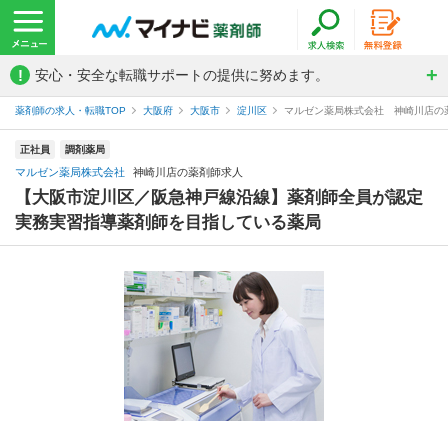
!
安心・安全な転職サポートの提供に努めます。
薬剤師の求人・転職TOP
大阪府
大阪市
淀川区
マルゼン薬局株式会社 神崎川店の
正社員
調剤薬局
マルゼン薬局株式会社
神崎川店の薬剤師求人
【大阪市淀川区／阪急神戸線沿線】薬剤師全員が認定
実務実習指導薬剤師を目指している薬局