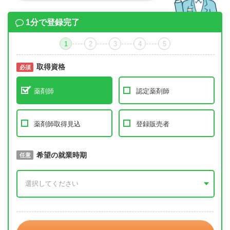
1分で登録完了
1
2
3
4
5
取得資格
必須
必須
薬剤師
認定薬剤師
薬剤師取得見込
登録販売者
取得予定年
希望の就業時期
必須
任意
年 3月