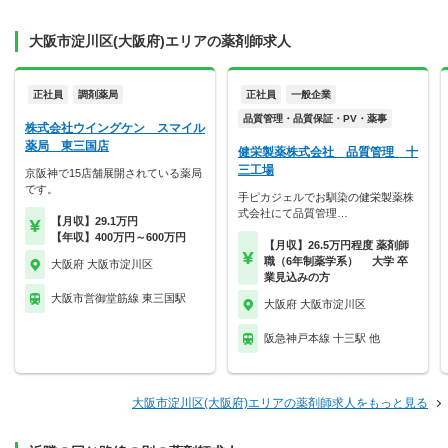
大阪市淀川区(大阪府)エリアの薬剤師求人
正社員
調剤薬局
正社員
一般企業
品質管理・品質保証・PV・薬事
株式会社ウイングケン スマイル
薬局 東三国店
健栄製薬株式会社 品質管理 十
三工場
京阪神で15店舗展開されている薬局
です。
手ピカジェルでお馴染の健栄製薬株
式会社にて品質管理…
【月収】29.1万円
【年収】400万円～600万円
【月収】26.5万円程度 薬剤師
職（6年制薬学系） 大学 卒
大阪府 大阪市淀川区
業見込みの方
大阪市営御堂筋線 東三国駅
大阪府 大阪市淀川区
阪急神戸本線 十三駅 他
大阪市淀川区(大阪府)エリアの薬剤師求人をもっと見る