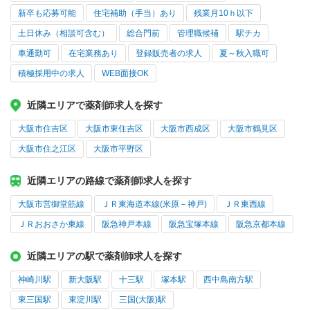
新卒も応募可能
住宅補助（手当）あり
残業月10ｈ以下
土日休み（相談可含む）
総合門前
管理職候補
駅チカ
車通勤可
在宅業務あり
登録販売者の求人
夏～秋入職可
積極採用中の求人
WEB面接OK
近隣エリアで薬剤師求人を探す
大阪市住吉区
大阪市東住吉区
大阪市西成区
大阪市鶴見区
大阪市住之江区
大阪市平野区
近隣エリアの路線で薬剤師求人を探す
大阪市営御堂筋線
ＪＲ東海道本線(米原－神戸)
ＪＲ東西線
ＪＲおおさか東線
阪急神戸本線
阪急宝塚本線
阪急京都本線
近隣エリアの駅で薬剤師求人を探す
神崎川駅
新大阪駅
十三駅
塚本駅
西中島南方駅
東三国駅
東淀川駅
三国(大阪)駅