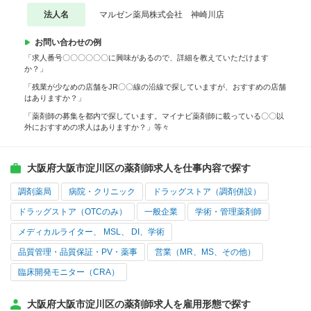
法人名
マルゼン薬局株式会社 神崎川店
お問い合わせの例
「求人番号〇〇〇〇〇〇に興味があるので、詳細を教えていただけます
か？」
「残業が少なめの店舗をJR〇〇線の沿線で探していますが、おすすめの店舗
はありますか？」
「薬剤師の募集を都内で探しています。マイナビ薬剤師に載っている〇〇以
外におすすめの求人はありますか？」等々
大阪府大阪市淀川区の薬剤師求人を仕事内容で探す
調剤薬局
病院・クリニック
ドラッグストア（調剤併設）
ドラッグストア（OTCのみ）
一般企業
学術・管理薬剤師
メディカルライター、 MSL、 DI、学術
品質管理・品質保証・PV・薬事
営業（MR、MS、その他）
臨床開発モニター（CRA）
大阪府大阪市淀川区の薬剤師求人を雇用形態で探す