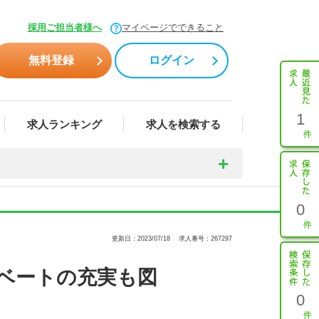
採用ご担当者様へ
マイページでできること
無料登録
ログイン
1
求人ランキング
求人を検索する
0
更新日：2023/07/18
求人番号：267297
イベートの充実も図
0