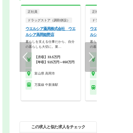
正社員
正社員
ドラッグストア（調剤併設）
ドラッグストア（調剤併設
ウエルシア薬局株式会社 ウエ
ウエルシア薬局株式会社 
ルシア高岡姫野店
ルシア高岡四屋店
暮らしを支える仕事だから、自分
暮らしを支える仕事だから、
の暮らしも大切に。業…
の暮らしも大切に。業…
【月収】33.5万円
【月収】33.5万円
【年収】515万円～650万円
【年収】515万円～65
富山県 高岡市
富山県 高岡市
万葉線 中新湊駅
万葉線 急患医療センタ
駅
この求人と似た求人をチェック