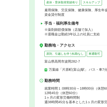
産休・育休取得実績有り
スキルアップ
雇用保険、労災保険、健康保険、厚生年
資金貸付制度
手当・福利厚生備考
※薬剤師賠償保険（店舗で加入）
※退職金は勤続3年以上の社員に支給
勤務地・アクセス
原則、引越しを伴う転勤なし
車通勤可
富山県高岡市波岡282-7
万葉線「片原町(富山)駅」 バス・車7
勤務時間
就業時間１:08時30分～18時00分（休憩6
12時45分（休憩60分）
1ヶ月の変形労働時間制
週38時間45分を基本とした1ヶ月の変形