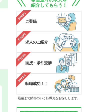
希望通りの求人を
紹介してもらう！
STEP1
ご登録
STEP2
求人のご紹介
STEP3
面接・条件交渉
STEP4
転職成功！！
最後まで納得のいく転職先をお探しします。