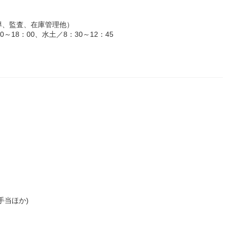
導、監査、在庫管理他）
18：00、水土／8：30～12：45
手当ほか)