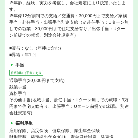
※年齢、経験、実力を考慮し、会社規定により決定いたしま
す。
※年俸12分割制での支給／交通費：30,000円まで支給／家族
手当・赴任手当・出張手当別途支給（※赴任手当：Uターン無
しでの就業・30,000円まで住宅支給有り／出張手当：Uター
ン前提での就業、別途会社規定有）
■賞与：なし（年棒に含む）
■昇給：年1回
手当
住宅補助（手当）あり
通勤手当(30,000円まで支給)
残業手当
資格手当
その他手当(地域手当、赴任手当：Uターン無しでの就職・3万
円まで住宅支給有り、出張手当：Uターン前提での就職、別途
会社規定有)
福利厚生
雇用保険、労災保険、健康保険、厚生年金保険
財形貯蓄、確定拠出年金401k、資金貸付制度、駐車場