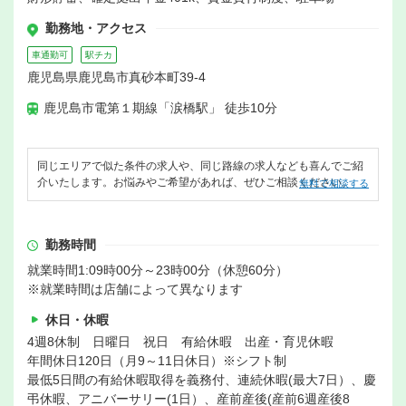
勤務地・アクセス
車通勤可
駅チカ
鹿児島県鹿児島市真砂本町39-4
鹿児島市電第１期線「涙橋駅」 徒歩10分
同じエリアで似た条件の求人や、同じ路線の求人なども喜んでご紹
介いたします。お悩みやご希望があれば、ぜひご相談ください。
無料で相談する
勤務時間
就業時間1:09時00分～23時00分（休憩60分）
※就業時間は店舗によって異なります
休日・休暇
4週8休制 日曜日 祝日 有給休暇 出産・育児休暇
年間休日120日（月9～11日休日）※シフト制
最低5日間の有給休暇取得を義務付、連続休暇(最大7日）、慶
弔休暇、アニバーサリー(1日）、産前産後(産前6週産後8