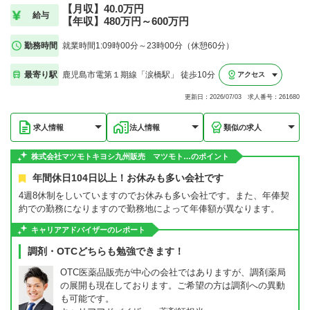
【月収】40.0万円
給与
【年収】480万円～600万円
勤務時間
就業時間1:09時00分～23時00分（休憩60分）
最寄り駅
鹿児島市電第１期線「涙橋駅」 徒歩10分
アクセス
更新日：2026/07/03 求人番号：261680
求人情報
法人情報
類似の求人
株式会社マツモトキヨシ九州販売 マツモト…のポイント
年間休日104日以上！お休みも多い会社です
4週8休制をしいていますのでお休みも多い会社です。また、年俸契
約での勤務になりますので勤務地によって年俸額が異なります。
キャリアアドバイザーのレポート
調剤・OTCどちらも勉強できます！
OTC医薬品販売が中心の会社ではありますが、調剤薬局
の展開も現在しております。ご希望の方は調剤への異動
も可能です。