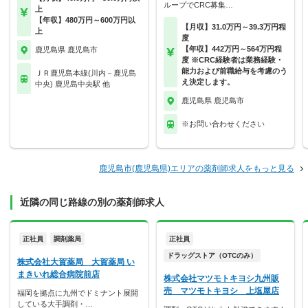
ループでCRC募集…
上
【年収】480万円～600万円以
【月収】31.0万円～39.3万円程
上
度
【年収】442万円～564万円程
鹿児島県 鹿児島市
度 ※CRC経験者は業務経験・
能力および前職給与を考慮のう
ＪＲ鹿児島本線(川内－鹿児島
え決定します。
中央) 鹿児島中央駅 他
鹿児島県 鹿児島市
※お問い合わせください
鹿児島市(鹿児島県)エリアの薬剤師求人をもっと見る
近隣の同じ路線の別の薬剤師求人
正社員
調剤薬局
正社員
ドラッグストア（OTCのみ）
株式会社大賀薬局 大賀薬局 い
まきいれ総合病院前店
株式会社マツモトキヨシ九州販
売 マツモトキヨシ 上塩屋店
福岡を拠点に九州でドミナント展開
している大手調剤・…