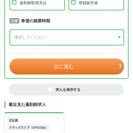
薬剤師取得見込
登録販売者
取得予定年
希望の就業時期
必須
任意
年 3月
次に進む
求人を保存する
最近見た薬剤師求人
正社員
ドラッグストア（OTCのみ）