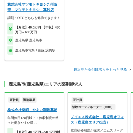
株式会社マツモトキヨシ九州販
売 マツモトキヨシ 真砂店
調剤・OTCどちらも勉強できます！
【月収】40.0万円 【年収】480
万円～600万円
鹿児島県 鹿児島市
鹿児島市電第１期線 涙橋駅
最近見た薬剤師求人をもっと見る
鹿児島市(鹿児島県)エリアの薬剤師求人
正社員
調剤薬局
正社員
治験コーディネーター（CRC）
株式会社薬師 やよい調剤薬局
ノイエス株式会社 鹿児島オフィ
年間休日120日以上！休暇制度の整
ス（鹿児島エリア担当）
った働きやすい環…
教育研修制度が充実／エムスリーグ
【月収】40.0万円～50.0万円以