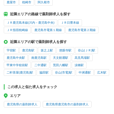
鹿屋市
枕崎市
阿久根市
近隣エリアの路線で薬剤師求人を探す
ＪＲ鹿児島本線(川内－鹿児島中央)
ＪＲ日豊本線
ＪＲ指宿枕崎線
鹿児島市電第１期線
鹿児島市電第２期線
近隣エリアの駅で薬剤師求人を探す
宇宿駅
鹿児島駅
坂之上駅
慈眼寺駅
谷山(ＪＲ)駅
鹿児島中央駅
南鹿児島駅
天文館通駅
高見馬場駅
甲東中学校前駅
二中通駅
荒田八幡駅
涙橋駅
二軒茶屋(鹿児島)駅
脇田駅
谷山(市電)駅
中洲通駅
広木駅
この求人と似た求人をチェック
エリア
鹿児島県の薬剤師求人
鹿児島県鹿児島市の薬剤師求人