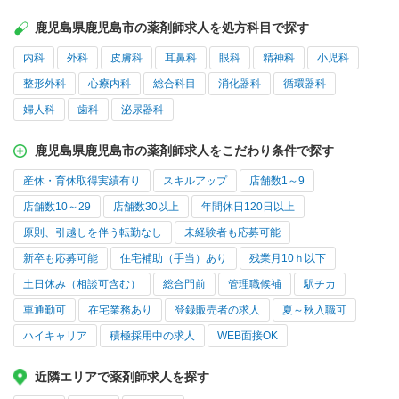
鹿児島県鹿児島市の薬剤師求人を処方科目で探す
内科
外科
皮膚科
耳鼻科
眼科
精神科
小児科
整形外科
心療内科
総合科目
消化器科
循環器科
婦人科
歯科
泌尿器科
鹿児島県鹿児島市の薬剤師求人をこだわり条件で探す
産休・育休取得実績有り
スキルアップ
店舗数1～9
店舗数10～29
店舗数30以上
年間休日120日以上
原則、引越しを伴う転勤なし
未経験者も応募可能
新卒も応募可能
住宅補助（手当）あり
残業月10ｈ以下
土日休み（相談可含む）
総合門前
管理職候補
駅チカ
車通勤可
在宅業務あり
登録販売者の求人
夏～秋入職可
ハイキャリア
積極採用中の求人
WEB面接OK
近隣エリアで薬剤師求人を探す