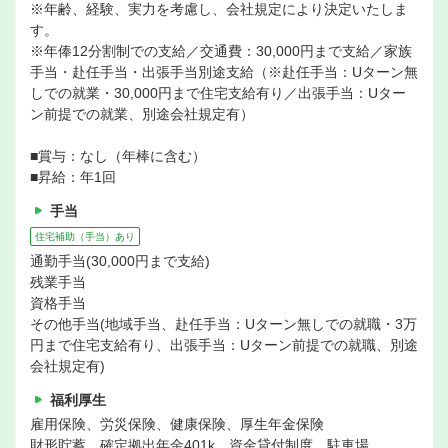
※年齢、経験、実力を考慮し、会社規定により決定いたしま
す。
※年俸12分割制での支給／交通費：30,000円まで支給／家族
手当・赴任手当・出張手当別途支給（※赴任手当：Uターン無
しでの就業・30,000円まで住宅支給有り／出張手当：Uター
ン前提での就業、別途会社規定有）
■賞与：なし（年棒に含む）
■昇給：年1回
手当
住宅補助（手当）あり
通勤手当(30,000円まで支給)
残業手当
資格手当
その他手当(地域手当、赴任手当：Uターン無しでの就職・3万
円まで住宅支給有り、出張手当：Uターン前提での就職、別途
会社規定有)
福利厚生
雇用保険、労災保険、健康保険、厚生年金保険
財形貯蓄、確定拠出年金401k、資金貸付制度、駐車場