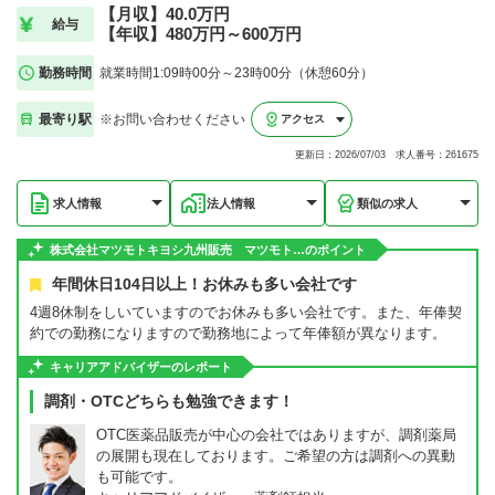
【月収】40.0万円
給与
【年収】480万円～600万円
勤務時間
就業時間1:09時00分～23時00分（休憩60分）
最寄り駅
※お問い合わせください
アクセス
更新日：2026/07/03 求人番号：261675
求人情報
法人情報
類似の求人
株式会社マツモトキヨシ九州販売 マツモト…のポイント
年間休日104日以上！お休みも多い会社です
4週8休制をしいていますのでお休みも多い会社です。また、年俸契
約での勤務になりますので勤務地によって年俸額が異なります。
キャリアアドバイザーのレポート
調剤・OTCどちらも勉強できます！
OTC医薬品販売が中心の会社ではありますが、調剤薬局
の展開も現在しております。ご希望の方は調剤への異動
も可能です。