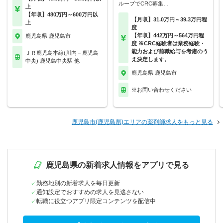
ループでCRC募集…
上
【年収】480万円～600万円以
【月収】31.0万円～39.3万円程
上
度
【年収】442万円～564万円程
鹿児島県 鹿児島市
度 ※CRC経験者は業務経験・
能力および前職給与を考慮のう
ＪＲ鹿児島本線(川内－鹿児島
え決定します。
中央) 鹿児島中央駅 他
鹿児島県 鹿児島市
※お問い合わせください
鹿児島市(鹿児島県)エリアの薬剤師求人をもっと見る
鹿児島県の新着求人情報をアプリで見る
勤務地別の新着求人を毎日更新
通知設定でおすすめの求人を見逃さない
転職に役立つアプリ限定コンテンツを配信中