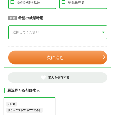
薬剤師取得見込
登録販売者
取得予定年
希望の就業時期
必須
任意
年 3月
次に進む
求人を保存する
最近見た薬剤師求人
正社員
ドラッグストア（OTCのみ）