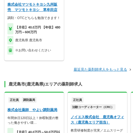
株式会社マツモトキヨシ九州販
売 マツモトキヨシ 草牟田店
調剤・OTCどちらも勉強できます！
【月収】40.0万円 【年収】480
万円～600万円
鹿児島県 鹿児島市
※お問い合わせください
最近見た薬剤師求人をもっと見る
鹿児島市(鹿児島県)エリアの薬剤師求人
正社員
調剤薬局
正社員
治験コーディネーター（CRC）
株式会社薬師 やよい調剤薬局
ノイエス株式会社 鹿児島オフィ
年間休日120日以上！休暇制度の整
ス（鹿児島エリア担当）
った働きやすい環…
教育研修制度が充実／エムスリーグ
【月収】40.0万円～50.0万円以