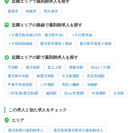
近隣エリアで薬剤師求人を探す
鹿屋市
枕崎市
阿久根市
近隣エリアの路線で薬剤師求人を探す
ＪＲ鹿児島本線(川内－鹿児島中央)
ＪＲ日豊本線
ＪＲ指宿枕崎線
鹿児島市電第１期線
鹿児島市電第２期線
近隣エリアの駅で薬剤師求人を探す
宇宿駅
鹿児島駅
坂之上駅
慈眼寺駅
谷山(ＪＲ)駅
鹿児島中央駅
南鹿児島駅
天文館通駅
高見馬場駅
甲東中学校前駅
二中通駅
荒田八幡駅
涙橋駅
二軒茶屋(鹿児島)駅
脇田駅
谷山(市電)駅
中洲通駅
広木駅
この求人と似た求人をチェック
エリア
鹿児島県の薬剤師求人
鹿児島県鹿児島市の薬剤師求人