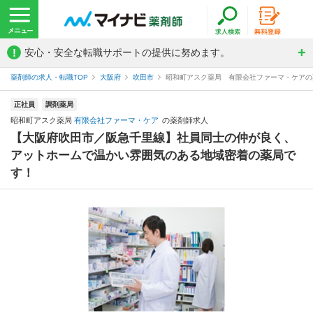
!
安心・安全な転職サポートの提供に努めます。
薬剤師の求人・転職TOP
大阪府
吹田市
昭和町アスク薬局 有限会社ファーマ・ケアの
正社員
調剤薬局
昭和町アスク薬局
有限会社ファーマ・ケア
の薬剤師求人
【大阪府吹田市／阪急千里線】社員同士の仲が良く、
アットホームで温かい雰囲気のある地域密着の薬局で
す！