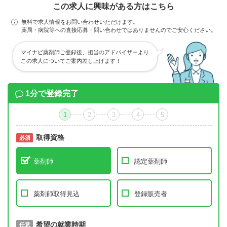
この求人に興味がある方はこちら
無料で求人情報をお問い合わせいただけます。
薬局・病院等への直接応募・問い合わせではありませんのでご安心ください。
マイナビ薬剤師ご登録後、担当のアドバイザーより
この求人についてご案内差し上げます！
1分で登録完了
1
2
3
4
5
取得資格
必須
必須
薬剤師
認定薬剤師
薬剤師取得見込
登録販売者
取得予定年
希望の就業時期
必須
任意