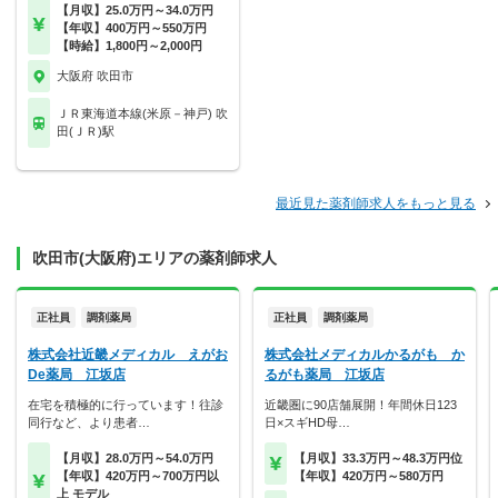
【月収】25.0万円～34.0万円
【年収】400万円～550万円
【時給】1,800円～2,000円
大阪府 吹田市
ＪＲ東海道本線(米原－神戸) 吹
田(ＪＲ)駅
最近見た薬剤師求人をもっと見る
吹田市(大阪府)エリアの薬剤師求人
正社員
調剤薬局
正社員
調剤薬局
株式会社近畿メディカル えがお
株式会社メディカルかるがも か
De薬局 江坂店
るがも薬局 江坂店
在宅を積極的に行っています！往診
近畿圏に90店舗展開！年間休日123
同行など、より患者…
日×スギHD母…
【月収】28.0万円～54.0万円
【月収】33.3万円～48.3万円位
【年収】420万円～700万円以
【年収】420万円～580万円
上 モデル