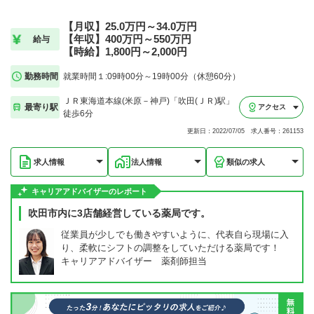
【月収】25.0万円～34.0万円
【年収】400万円～550万円
給与
【時給】1,800円～2,000円
勤務時間
就業時間１:09時00分～19時00分（休憩60分）
ＪＲ東海道本線(米原－神戸)「吹田(ＪＲ)駅」
最寄り駅
アクセス
徒歩6分
更新日：2022/07/05 求人番号：261153
求人情報
法人情報
類似の求人
キャリアアドバイザーのレポート
吹田市内に3店舗経営している薬局です。
従業員が少しでも働きやすいように、代表自ら現場に入
り、柔軟にシフトの調整をしていただける薬局です！
キャリアアドバイザー 薬剤師担当