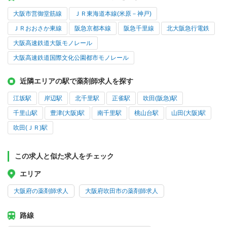
大阪市営御堂筋線
ＪＲ東海道本線(米原－神戸)
ＪＲおおさか東線
阪急京都本線
阪急千里線
北大阪急行電鉄
大阪高速鉄道大阪モノレール
大阪高速鉄道国際文化公園都市モノレール
近隣エリアの駅で薬剤師求人を探す
江坂駅
岸辺駅
北千里駅
正雀駅
吹田(阪急)駅
千里山駅
豊津(大阪)駅
南千里駅
桃山台駅
山田(大阪)駅
吹田(ＪＲ)駅
この求人と似た求人をチェック
エリア
大阪府の薬剤師求人
大阪府吹田市の薬剤師求人
路線