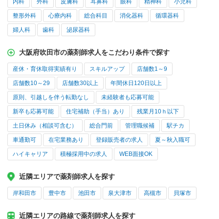
内科
外科
皮膚科
耳鼻科
眼科
精神科
小児科
整形外科
心療内科
総合科目
消化器科
循環器科
婦人科
歯科
泌尿器科
大阪府吹田市の薬剤師求人をこだわり条件で探す
産休・育休取得実績有り
スキルアップ
店舗数1～9
店舗数10～29
店舗数30以上
年間休日120日以上
原則、引越しを伴う転勤なし
未経験者も応募可能
新卒も応募可能
住宅補助（手当）あり
残業月10ｈ以下
土日休み（相談可含む）
総合門前
管理職候補
駅チカ
車通勤可
在宅業務あり
登録販売者の求人
夏～秋入職可
ハイキャリア
積極採用中の求人
WEB面接OK
近隣エリアで薬剤師求人を探す
岸和田市
豊中市
池田市
泉大津市
高槻市
貝塚市
近隣エリアの路線で薬剤師求人を探す