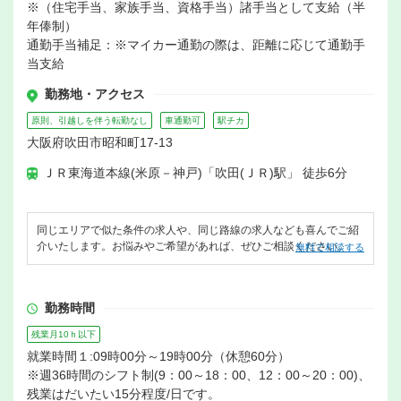
※（住宅手当、家族手当、資格手当）諸手当として支給（半
年俸制）
通勤手当補足：※マイカー通勤の際は、距離に応じて通勤手
当支給
勤務地・アクセス
原則、引越しを伴う転勤なし
車通勤可
駅チカ
大阪府吹田市昭和町17-13
ＪＲ東海道本線(米原－神戸)「吹田(ＪＲ)駅」 徒歩6分
同じエリアで似た条件の求人や、同じ路線の求人なども喜んでご紹
介いたします。お悩みやご希望があれば、ぜひご相談ください。
無料で相談する
勤務時間
残業月10ｈ以下
就業時間１:09時00分～19時00分（休憩60分）
※週36時間のシフト制(9：00～18：00、12：00～20：00)、
残業はだいたい15分程度/日です。