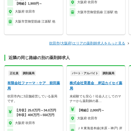
大阪府 吹田市
【時給】1,900円～
大阪府 吹田市
大阪市営御堂筋線 江坂駅 他
大阪市営御堂筋線 江坂駅 他
吹田市(大阪府)エリアの薬剤師求人をもっと見る
近隣の同じ路線の別の薬剤師求人
正社員
調剤薬局
パート・アルバイト
調剤薬局
有限会社ファーマ・ケア 前田薬
株式会社育星会 岸辺カイセイ薬
局
局
吹田市内に3店舗経営している薬局
未経験でも安心！社会人としてのマ
です。
ナーから薬剤師の基…
【月収】25.0万円～34.0万円
【時給】2,000円～
【年収】400万円～550万円
大阪府 吹田市
大阪府 吹田市
ＪＲ東海道本線(米原－神戸) 岸