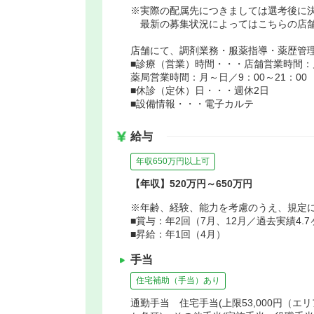
※実際の配属先につきましては選考後に
最新の募集状況によってはこちらの店舗
店舗にて、調剤業務・服薬指導・薬歴管理
■診療（営業）時間・・・店舗営業時間：月
薬局営業時間：月～日／9：00～21：00
■休診（定休）日・・・週休2日
■設備情報・・・電子カルテ
給与
年収650万円以上可
【年収】520万円～650万円
※年齢、経験、能力を考慮のうえ、規定
■賞与：年2回（7月、12月／過去実績4.
■昇給：年1回（4月）
手当
住宅補助（手当）あり
通勤手当 住宅手当(上限53,000円（エ