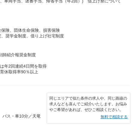
当、車両手当、遅番手当、帰省手当（年2回）) 借上げ寮について
金保険、団体生命保険、損害保険
度、奨学金制度、借り上げ社宅制度
薬剤師紹介報奨金制度
は年2回連続4日間を取得
育休取得率90％以上
同じエリアで似た条件の求人や、同じ路線の
求人なども喜んでご紹介いたします。お悩み
やご希望があれば、ぜひご相談ください。
 バス・車10分／天竜
無料で相談する