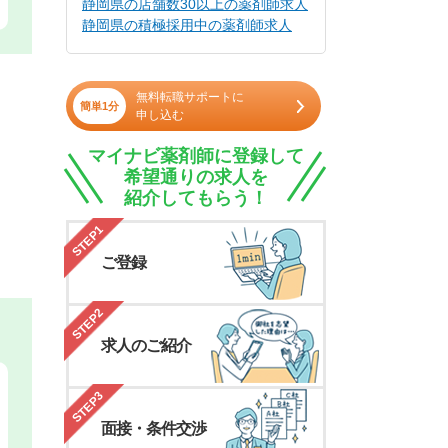
静岡県の店舗数30以上の薬剤師求人
静岡県の積極採用中の薬剤師求人
無料転職サポートに
簡単1分
申し込む
マイナビ薬剤師に登録して
希望通りの求人を
紹介してもらう！
STEP1
ご登録
STEP2
求人のご紹介
STEP3
面接・条件交渉