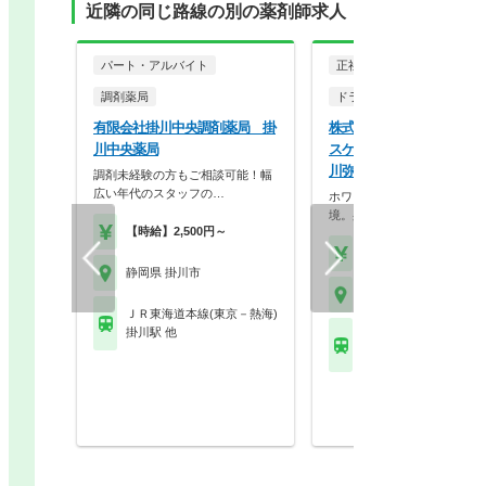
近隣の同じ路線の別の薬剤師求人
パート・アルバイト
正社員
調剤薬局
ドラッグストア（調剤併設
有限会社掛川中央調剤薬局 掛
株式会社ココカラファイン
川中央薬局
スケア ココカラファイン
川弥生店
調剤未経験の方もご相談可能！幅
広い年代のスタッフの…
ホワイト500認定のクリーン
境。身だしなみの自…
【時給】2,500円～
【年収】430万円～56
静岡県 掛川市
静岡県 掛川市
ＪＲ東海道本線(東京－熱海)
掛川駅 他
ＪＲ東海道本線(東京－
掛川駅 他