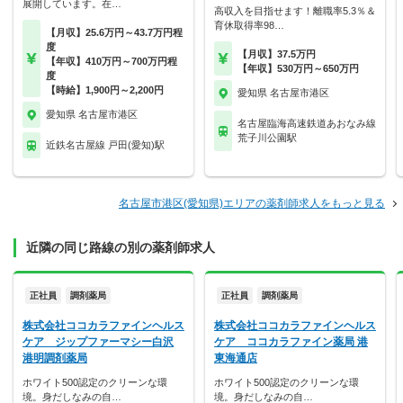
展開しています。在…
高収入を目指せます！離職率5.3％＆
育休取得率98…
【月収】25.6万円～43.7万円程
度
【月収】37.5万円
【年収】410万円～700万円程
【年収】530万円～650万円
度
【時給】1,900円～2,200円
愛知県 名古屋市港区
愛知県 名古屋市港区
名古屋臨海高速鉄道あおなみ線
荒子川公園駅
近鉄名古屋線 戸田(愛知)駅
名古屋市港区(愛知県)エリアの薬剤師求人をもっと見る
近隣の同じ路線の別の薬剤師求人
正社員
調剤薬局
正社員
調剤薬局
株式会社ココカラファインヘルス
株式会社ココカラファインヘルス
ケア ジップファーマシー白沢
ケア ココカラファイン薬局 港
港明調剤薬局
東海通店
ホワイト500認定のクリーンな環
ホワイト500認定のクリーンな環
境。身だしなみの自…
境。身だしなみの自…