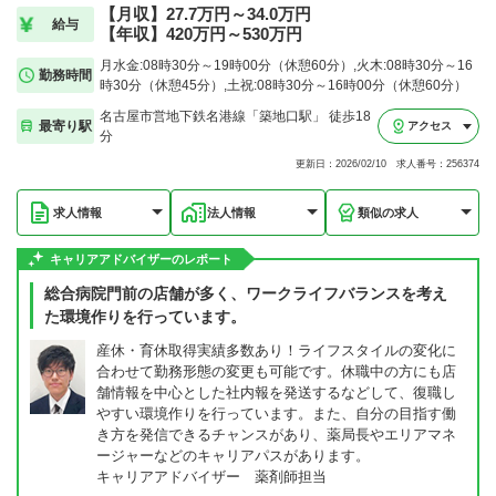
【月収】27.7万円～34.0万円
給与
【年収】420万円～530万円
月水金:08時30分～19時00分（休憩60分）,火木:08時30分～16
勤務時間
時30分（休憩45分）,土祝:08時30分～16時00分（休憩60分）
名古屋市営地下鉄名港線「築地口駅」 徒歩18
最寄り駅
アクセス
分
更新日：2026/02/10 求人番号：256374
求人情報
法人情報
類似の求人
キャリアアドバイザーのレポート
総合病院門前の店舗が多く、ワークライフバランスを考え
た環境作りを行っています。
産休・育休取得実績多数あり！ライフスタイルの変化に
合わせて勤務形態の変更も可能です。休職中の方にも店
舗情報を中心とした社内報を発送するなどして、復職し
やすい環境作りを行っています。また、自分の目指す働
き方を発信できるチャンスがあり、薬局長やエリアマネ
ージャーなどのキャリアパスがあります。
キャリアアドバイザー 薬剤師担当