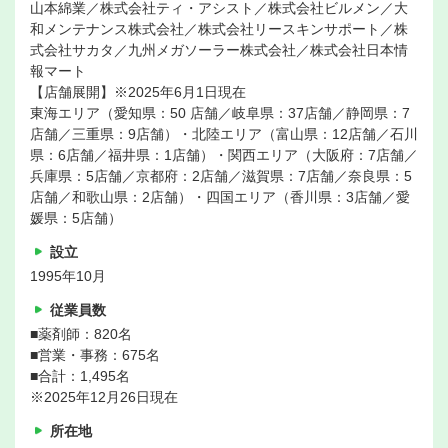
山本綿業／株式会社ティ・アシスト／株式会社ビルメン／大
和メンテナンス株式会社／株式会社リースキンサポート／株
式会社サカタ／九州メガソーラー株式会社／株式会社日本情
報マート
【店舗展開】※2025年6月1日現在
東海エリア（愛知県：50 店舗／岐阜県：37店舗／静岡県：7
店舗／三重県：9店舗）・北陸エリア（富山県：12店舗／石川
県：6店舗／福井県：1店舗）・関西エリア（大阪府：7店舗／
兵庫県：5店舗／京都府：2店舗／滋賀県：7店舗／奈良県：5
店舗／和歌山県：2店舗）・四国エリア（香川県：3店舗／愛
媛県：5店舗）
設立
1995年10月
従業員数
■薬剤師：820名
■営業・事務：675名
■合計：1,495名
※2025年12月26日現在
所在地