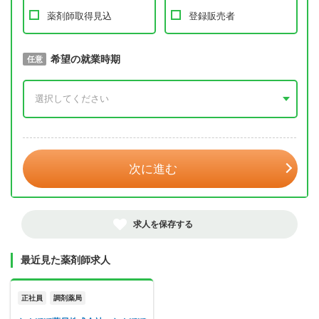
薬剤師取得見込
登録販売者
取得予定年
希望の就業時期
必須
任意
年 3月
次に進む
求人を保存する
最近見た薬剤師求人
正社員
調剤薬局