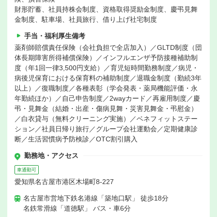
財形貯蓄、社員持株会制度、資格取得奨励金制度、慶弔見舞
金制度、駐車場、社員旅行、借り上げ社宅制度
手当・福利厚生備考
薬剤師賠償責任保険（会社負担で全店加入）／GLTD制度（団
体長期障害所得補償保険）／インフルエンザ予防接種補助制
度（年1回一律3,500円支給）／育児短時間勤務制度／病児・
病後児保育における保育料の補助制度／退職金制度（勤続3年
以上）／復職制度／各種表彰（学会発表・薬局機能評価・永
年勤続ほか）／自己申告制度／2wayカード／再雇用制度／慶
弔・見舞金（結婚・出産・傷病見舞・災害見舞金・弔慰金）
／白衣貸与（無料クリーニング実施）／ベネフィットステー
ション／社員日帰り旅行／グループ会社運動会／定期健康診
断／生活習慣病予防検診／OTC割引購入
勤務地・アクセス
車通勤可
愛知県名古屋市港区木場町8-227
名古屋市営地下鉄名港線「築地口駅」 徒歩18分
名鉄常滑線「道徳駅」 バス・車6分