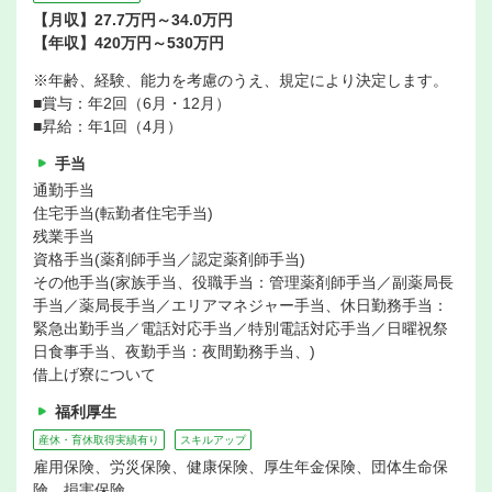
【月収】27.7万円～34.0万円
【年収】420万円～530万円
※年齢、経験、能力を考慮のうえ、規定により決定します。
■賞与：年2回（6月・12月）
■昇給：年1回（4月）
手当
通勤手当
住宅手当(転勤者住宅手当)
残業手当
資格手当(薬剤師手当／認定薬剤師手当)
その他手当(家族手当、役職手当：管理薬剤師手当／副薬局長
手当／薬局長手当／エリアマネジャー手当、休日勤務手当：
緊急出勤手当／電話対応手当／特別電話対応手当／日曜祝祭
日食事手当、夜勤手当：夜間勤務手当、)
借上げ寮について
福利厚生
産休・育休取得実績有り
スキルアップ
雇用保険、労災保険、健康保険、厚生年金保険、団体生命保
険、損害保険