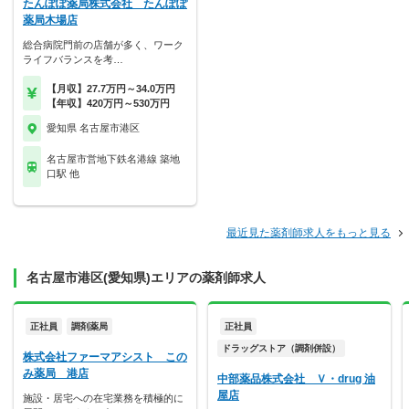
たんぽぽ薬局株式会社 たんぽぽ
薬局木場店
総合病院門前の店舗が多く、ワーク
ライフバランスを考…
【月収】27.7万円～34.0万円
【年収】420万円～530万円
愛知県 名古屋市港区
名古屋市営地下鉄名港線 築地
口駅 他
最近見た薬剤師求人をもっと見る
名古屋市港区(愛知県)エリアの薬剤師求人
正社員
調剤薬局
正社員
ドラッグストア（調剤併設）
株式会社ファーマアシスト この
み薬局 港店
中部薬品株式会社 Ｖ・drug 油
屋店
施設・居宅への在宅業務を積極的に