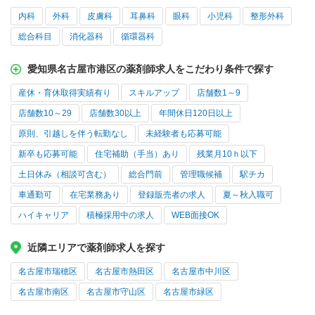
内科
外科
皮膚科
耳鼻科
眼科
小児科
整形外科
総合科目
消化器科
循環器科
愛知県名古屋市港区の薬剤師求人をこだわり条件で探す
産休・育休取得実績有り
スキルアップ
店舗数1～9
店舗数10～29
店舗数30以上
年間休日120日以上
原則、引越しを伴う転勤なし
未経験者も応募可能
新卒も応募可能
住宅補助（手当）あり
残業月10ｈ以下
土日休み（相談可含む）
総合門前
管理職候補
駅チカ
車通勤可
在宅業務あり
登録販売者の求人
夏～秋入職可
ハイキャリア
積極採用中の求人
WEB面接OK
近隣エリアで薬剤師求人を探す
名古屋市瑞穂区
名古屋市熱田区
名古屋市中川区
名古屋市南区
名古屋市守山区
名古屋市緑区