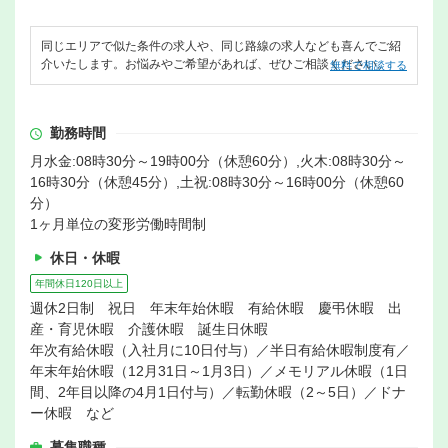
同じエリアで似た条件の求人や、同じ路線の求人なども喜んでご紹
介いたします。お悩みやご希望があれば、ぜひご相談ください。
無料で相談する
勤務時間
月水金:08時30分～19時00分（休憩60分）,火木:08時30分～
16時30分（休憩45分）,土祝:08時30分～16時00分（休憩60
分）
1ヶ月単位の変形労働時間制
休日・休暇
年間休日120日以上
週休2日制 祝日 年末年始休暇 有給休暇 慶弔休暇 出
産・育児休暇 介護休暇 誕生日休暇
年次有給休暇（入社月に10日付与）／半日有給休暇制度有／
年末年始休暇（12月31日～1月3日）／メモリアル休暇（1日
間、2年目以降の4月1日付与）／転勤休暇（2～5日）／ドナ
ー休暇 など
募集職種