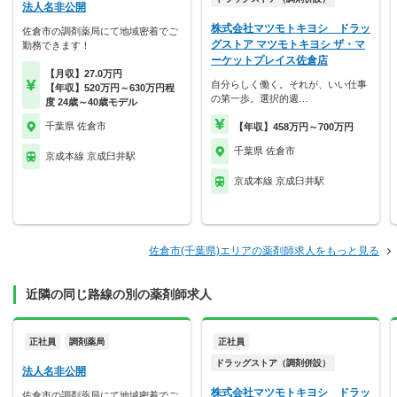
法人名非公開
株式会社マツモトキヨシ ドラッ
佐倉市の調剤薬局にて地域密着でご
グストア マツモトキヨシ ザ・マ
勤務できます！
ーケットプレイス佐倉店
【月収】27.0万円
自分らしく働く。それが、いい仕事
【年収】520万円～630万円程
の第一歩。選択的週…
度 24歳～40歳モデル
千葉県 佐倉市
【年収】458万円～700万円
千葉県 佐倉市
京成本線 京成臼井駅
京成本線 京成臼井駅
佐倉市(千葉県)エリアの薬剤師求人をもっと見る
近隣の同じ路線の別の薬剤師求人
正社員
調剤薬局
正社員
ドラッグストア（調剤併設）
法人名非公開
株式会社マツモトキヨシ ドラッ
佐倉市の調剤薬局にて地域密着でご