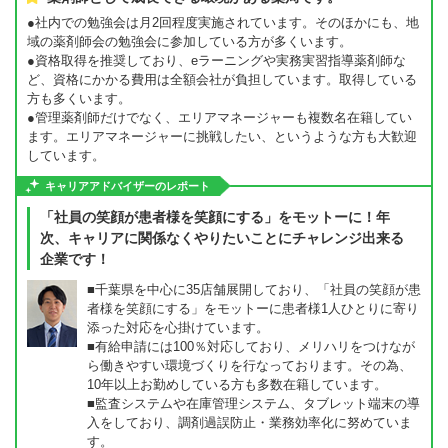
●社内での勉強会は月2回程度実施されています。そのほかにも、地
域の薬剤師会の勉強会に参加している方が多くいます。
●資格取得を推奨しており、eラーニングや実務実習指導薬剤師な
ど、資格にかかる費用は全額会社が負担しています。取得している
方も多くいます。
●管理薬剤師だけでなく、エリアマネージャーも複数名在籍してい
ます。エリアマネージャーに挑戦したい、というような方も大歓迎
しています。
キャリアアドバイザーのレポート
「社員の笑顔が患者様を笑顔にする」をモットーに！年
次、キャリアに関係なくやりたいことにチャレンジ出来る
企業です！
■千葉県を中心に35店舗展開しており、「社員の笑顔が患
者様を笑顔にする」をモットーに患者様1人ひとりに寄り
添った対応を心掛けています。
■有給申請には100％対応しており、メリハリをつけなが
ら働きやすい環境づくりを行なっております。その為、
10年以上お勤めしている方も多数在籍しています。
■監査システムや在庫管理システム、タブレット端末の導
入をしており、調剤過誤防止・業務効率化に努めていま
す。