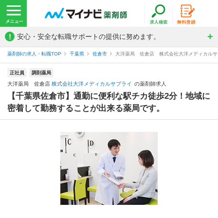
!
安心・安全な転職サポートの提供に努めます。
薬剤師の求人・転職TOP
千葉県
佐倉市
大洋薬局 佐倉店 株式会社大洋メディカルサ
正社員
調剤薬局
大洋薬局 佐倉店
株式会社大洋メディカルサプライ
の薬剤師求人
【千葉県佐倉市】通勤に便利な駅チカ徒歩2分！地域に
密着して勤務することが出来る薬局です。