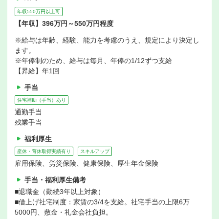
年収550万円以上可
【年収】396万円～550万円程度
※給与は年齢、経験、能力を考慮のうえ、規定により決定し
ます。
※年俸制のため、給与は毎月、年俸の1/12ずつ支給
【昇給】年1回
手当
住宅補助（手当）あり
通勤手当
残業手当
福利厚生
産休・育休取得実績有り
スキルアップ
雇用保険、労災保険、健康保険、厚生年金保険
手当・福利厚生備考
■退職金（勤続3年以上対象）
■借上げ社宅制度：家賃の3/4を支給。社宅手当の上限6万
5000円、敷金・礼金会社負担。