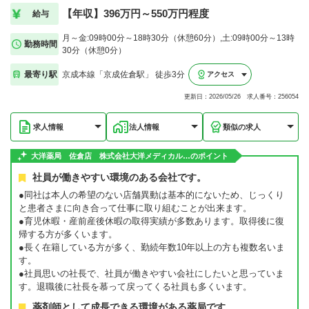
【年収】396万円～550万円程度
給与
月～金:09時00分～18時30分（休憩60分）,土:09時00分～13時
勤務時間
30分（休憩0分）
最寄り駅
京成本線「京成佐倉駅」 徒歩3分
アクセス
更新日：2026/05/26 求人番号：256054
求人情報
法人情報
類似の求人
大洋薬局 佐倉店 株式会社大洋メディカル…のポイント
社員が働きやすい環境のある会社です。
●同社は本人の希望のない店舗異動は基本的にないため、じっくり
と患者さまに向き合って仕事に取り組むことが出来ます。
●育児休暇・産前産後休暇の取得実績が多数あります。取得後に復
帰する方が多くいます。
●長く在籍している方が多く、勤続年数10年以上の方も複数名いま
す。
●社員思いの社長で、社員が働きやすい会社にしたいと思っていま
す。退職後に社長を慕って戻ってくる社員も多くいます。
薬剤師として成長できる環境がある薬局です。