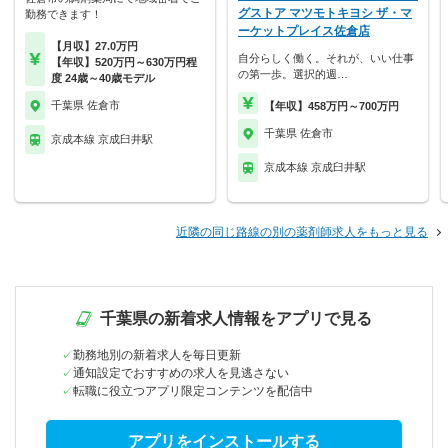
グストア マツモトキヨシ ザ・マ
勤務できます！
ーケットプレイス佐倉店
【月収】27.0万円
自分らしく働く。それが、いい仕事
【年収】520万円～630万円程
の第一歩。選択的週…
度 24歳～40歳モデル
千葉県 佐倉市
【年収】458万円～700万円
千葉県 佐倉市
京成本線 京成臼井駅
京成本線 京成臼井駅
近隣の同じ路線の別の薬剤師求人をもっと見る
千葉県の新着求人情報をアプリで見る
勤務地別の新着求人を毎日更新
通知設定でおすすめの求人を見逃さない
転職に役立つアプリ限定コンテンツを配信中
アプリをインストールする