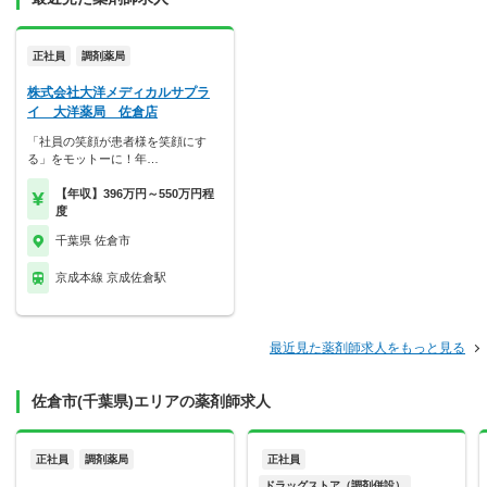
正社員
調剤薬局
株式会社大洋メディカルサプラ
イ 大洋薬局 佐倉店
「社員の笑顔が患者様を笑顔にす
る」をモットーに！年…
【年収】396万円～550万円程
度
千葉県 佐倉市
京成本線 京成佐倉駅
最近見た薬剤師求人をもっと見る
佐倉市(千葉県)エリアの薬剤師求人
正社員
調剤薬局
正社員
ドラッグストア（調剤併設）