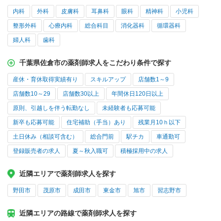
内科
外科
皮膚科
耳鼻科
眼科
精神科
小児科
整形外科
心療内科
総合科目
消化器科
循環器科
婦人科
歯科
千葉県佐倉市の薬剤師求人をこだわり条件で探す
産休・育休取得実績有り
スキルアップ
店舗数1～9
店舗数10～29
店舗数30以上
年間休日120日以上
原則、引越しを伴う転勤なし
未経験者も応募可能
新卒も応募可能
住宅補助（手当）あり
残業月10ｈ以下
土日休み（相談可含む）
総合門前
駅チカ
車通勤可
登録販売者の求人
夏～秋入職可
積極採用中の求人
近隣エリアで薬剤師求人を探す
野田市
茂原市
成田市
東金市
旭市
習志野市
近隣エリアの路線で薬剤師求人を探す