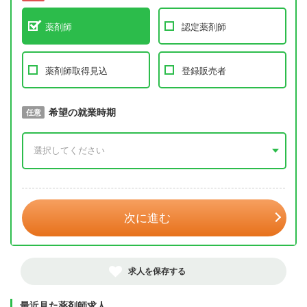
薬剤師
認定薬剤師
薬剤師取得見込
登録販売者
取得予定年
希望の就業時期
必須
任意
年 3月
次に進む
求人を保存する
最近見た薬剤師求人