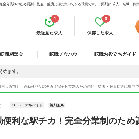
完全分業制のため調剤・監査・服薬指導に集中できる環境です。 | 薬剤師 求人・転職・募
1
0
最近見た求人
保存した求人
転職相談会
転職ノウハウ
転職お役立ちガイド
努めます。
府東大阪市】 通勤便利な駅チカ！完全分業制のため調剤・監査・服薬指導に集中できる
）
パート・アルバイト
調剤薬局
勤便利な駅チカ！完全分業制のため
。