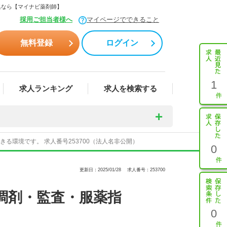
集なら【マイナビ薬剤師】
採用ご担当者様へ
マイページでできること
無料登録
ログイン
1
求人ランキング
求人を検索する
環境です。 求人番号253700（法人名非公開）
0
更新日：2025/01/28
求人番号：253700
調剤・監査・服薬指
0