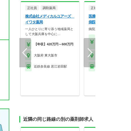
正社員
調剤薬局
正社員
病院・クリニッ
株式会社メディカルユアーズ
医療法人社団丸山会 八戸
イワタ薬局
病院
一人ひとりに寄り添う地域薬局と
病院薬剤師の募集です！
して大阪兵庫を中心に…
【年収】350万円～45
【年収】420万円～600万円
位
大阪府 東大阪市
大阪府 東大阪市
近鉄奈良線 若江岩田駅
近鉄奈良線 八戸ノ里駅
近隣の同じ路線の別の薬剤師求人