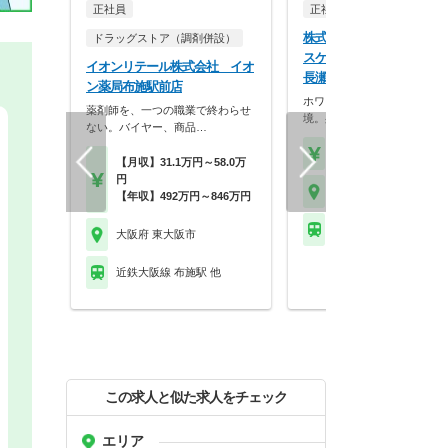
正社員
正社員
調剤薬局
株式会社ココカラファイン
ドラッグストア（調剤併設）
スケア ココカラファイン
イオンリテール株式会社 イオ
長瀬店
ン薬局布施駅前店
ホワイト500認定のクリーン
薬剤師を、一つの職業で終わらせ
境。身だしなみの自…
ない。バイヤー、商品…
【年収】430万円～56
【月収】31.1万円～58.0万
円
大阪府 東大阪市
【年収】492万円～846万円
近鉄大阪線 長瀬駅
大阪府 東大阪市
近鉄大阪線 布施駅 他
この求人と似た求人をチェック
エリア