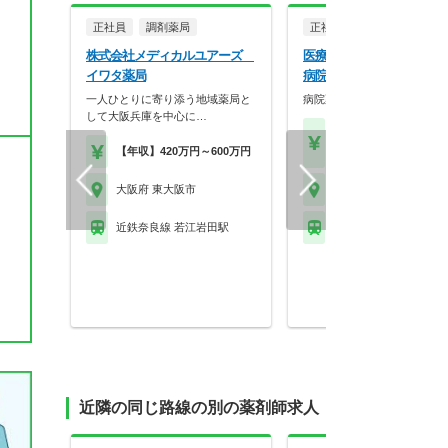
正社員
調剤薬局
正社員
病院・クリニッ
株式会社メディカルユアーズ
医療法人社団丸山会 八戸
イワタ薬局
病院
一人ひとりに寄り添う地域薬局と
病院薬剤師の募集です！
して大阪兵庫を中心に…
【年収】350万円～45
【年収】420万円～600万円
位
大阪府 東大阪市
大阪府 東大阪市
近鉄奈良線 若江岩田駅
近鉄奈良線 八戸ノ里駅
近隣の同じ路線の別の薬剤師求人