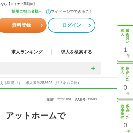
集なら【マイナビ薬剤師】
採用ご担当者様へ
マイページでできること
無料登録
ログイン
1
求人ランキング
求人を検索する
環境です。 求人番号253693（法人名非公開）
0
更新日：2024/11/08
求人番号：253693
、アットホームで
0