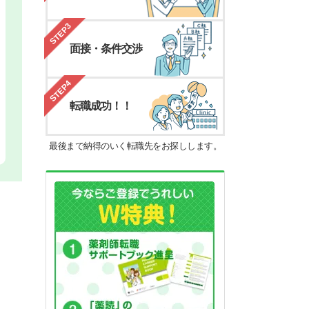
STEP3
面接・条件交渉
STEP4
転職成功！！
最後まで納得のいく転職先をお探しします。