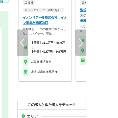
正社員
正社員
調剤薬局
株式会社ココカラファイン
ドラッグストア（調剤併設）
スケア ココカラファイン
イオンリテール株式会社 イオ
長瀬店
ン薬局布施駅前店
ホワイト500認定のクリーン
薬剤師を、一つの職業で終わらせ
境。身だしなみの自…
ない。バイヤー、商品…
【年収】430万円～56
【月収】31.1万円～58.0万
円
大阪府 東大阪市
【年収】492万円～846万円
近鉄大阪線 長瀬駅
大阪府 東大阪市
近鉄大阪線 布施駅 他
この求人と似た求人をチェック
エリア