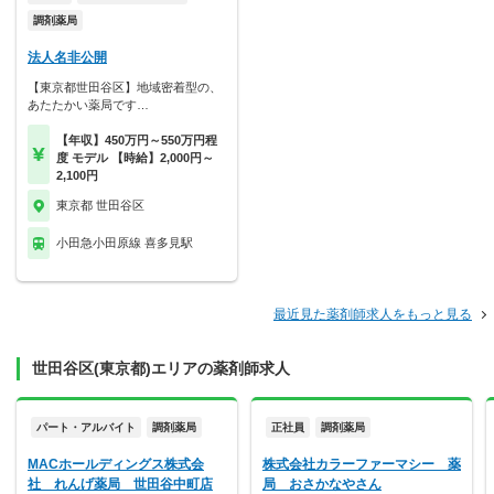
調剤薬局
法人名非公開
【東京都世田谷区】地域密着型の、
あたたかい薬局です…
【年収】450万円～550万円程
度 モデル 【時給】2,000円～
2,100円
東京都 世田谷区
小田急小田原線 喜多見駅
最近見た薬剤師求人をもっと見る
世田谷区(東京都)エリアの薬剤師求人
パート・アルバイト
調剤薬局
正社員
調剤薬局
MACホールディングス株式会
株式会社カラーファーマシー 薬
社 れんげ薬局 世田谷中町店
局 おさかなやさん