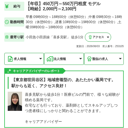
【年収】450万円～550万円程度 モデル
給与
【時給】2,000円～2,100円
早番:09時00分～18時00分（休憩60分）,中番:09時30分～18時
勤務時間
30分（休憩60分）,遅番:10時00分～19時00分（休憩60分）,土
曜:09時00分～18時00分（休憩60分）
最寄り駅
小田急小田原線「喜多見駅」 徒歩1分
アクセス
更新日：2026/06/03 求人番号：253105
求人情報
法人情報
類似の求人
キャリアアドバイザーのレポート
【東京都世田谷区】地域密着型の、あたたかい薬局です。
駅からも近く、アクセス良好！
喜多見駅から徒歩1分！医療ビルの門前で、様々な経験が
積める薬局です。
在宅なども行っており、薬剤師としてスキルアップしつ
つ患者様にしっかりと関わることができます。
キャリアアドバイザー