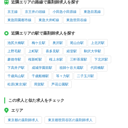
近隣エリアの路線で薬剤師求人を探す
京王線
京王井の頭線
小田急小田原線
東急目黒線
東急田園都市線
東急大井町線
東急世田谷線
近隣エリアの駅で薬剤師求人を探す
池尻大橋駅
梅ケ丘駅
奥沢駅
尾山台駅
上北沢駅
上野毛駅
上町駅
喜多見駅
経堂駅
駒沢大学駅
豪徳寺駅
桜新町駅
桜上水駅
三軒茶屋駅
下北沢駅
下高井戸駅
成城学園前駅
祖師ケ谷大蔵駅
代田橋駅
千歳烏山駅
千歳船橋駅
等々力駅
二子玉川駅
松原(東京)駅
用賀駅
芦花公園駅
この求人と似た求人をチェック
エリア
東京都の薬剤師求人
東京都世田谷区の薬剤師求人