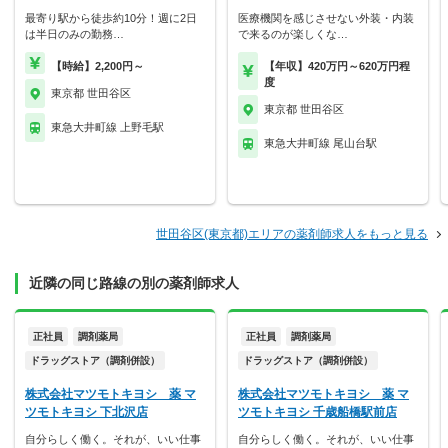
最寄り駅から徒歩約10分！週に2日
医療機関を感じさせない外装・内装
は半日のみの勤務…
で来るのが楽しくな…
【時給】2,200円～
【年収】420万円～620万円程
度
東京都 世田谷区
東京都 世田谷区
東急大井町線 上野毛駅
東急大井町線 尾山台駅
世田谷区(東京都)エリアの薬剤師求人をもっと見る
近隣の同じ路線の別の薬剤師求人
正社員
調剤薬局
正社員
調剤薬局
ドラッグストア（調剤併設）
ドラッグストア（調剤併設）
株式会社マツモトキヨシ 薬 マ
株式会社マツモトキヨシ 薬 マ
ツモトキヨシ 下北沢店
ツモトキヨシ 千歳船橋駅前店
自分らしく働く。それが、いい仕事
自分らしく働く。それが、いい仕事