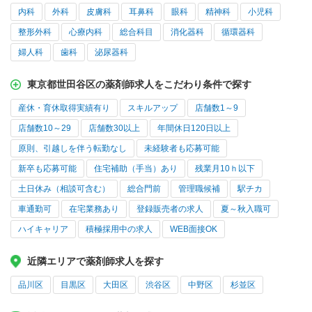
内科
外科
皮膚科
耳鼻科
眼科
精神科
小児科
整形外科
心療内科
総合科目
消化器科
循環器科
婦人科
歯科
泌尿器科
東京都世田谷区の薬剤師求人をこだわり条件で探す
産休・育休取得実績有り
スキルアップ
店舗数1～9
店舗数10～29
店舗数30以上
年間休日120日以上
原則、引越しを伴う転勤なし
未経験者も応募可能
新卒も応募可能
住宅補助（手当）あり
残業月10ｈ以下
土日休み（相談可含む）
総合門前
管理職候補
駅チカ
車通勤可
在宅業務あり
登録販売者の求人
夏～秋入職可
ハイキャリア
積極採用中の求人
WEB面接OK
近隣エリアで薬剤師求人を探す
品川区
目黒区
大田区
渋谷区
中野区
杉並区