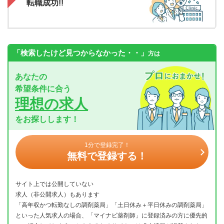
転職成功!!
「検索したけど見つからなかった・・」
方は
あなたの
希望条件に合う
理想の求人
をお探しします！
1分で登録完了！
無料で登録する！
サイト上では公開していない
求人（非公開求人）もあります
「高年収かつ転勤なしの調剤薬局」「土日休み＋平日休みの調剤薬局」
といった人気求人の場合、「マイナビ薬剤師」に登録済みの方に優先的