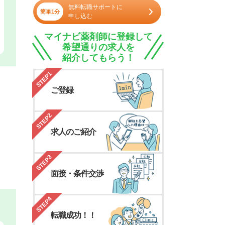
無料転職サポートに
簡単1分
申し込む
マイナビ薬剤師に登録して
希望通りの求人を
紹介してもらう！
STEP1
ご登録
STEP2
求人のご紹介
STEP3
面接・条件交渉
STEP4
転職成功！！