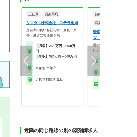
正社員
調剤薬局
契約社員・嘱託社員
シマタニ株式会社 ステラ薬局
調剤薬局
定着率の良い会社です、奈良・京
株式会社ファルコファーマ
都・滋賀にて店舗を展…
ズ ファルコ薬局 小倉店
週の労働時間を自分で設定◎
【月収】26.0万円～50.0万
レッシュ休暇制度によ…
円
【年収】324万円～600万円
【時給】1,800円～2,2
京都府 宇治市
京都府 宇治市
近鉄京都線 向島駅
ＪＲ奈良線 ＪＲ小倉駅
近隣の同じ路線の別の薬剤師求人