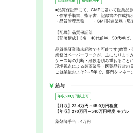
管理職候補
積極採用中
■品質保証部にて、GMPに基いて医薬品
・作業手順書、指示書、記録書の作成指
・品質管理業務 ・GMP関連業務（監
【配属】品質保証部
【部署構成】3名 40代前半、50代半ば
品質保証業務未経験でも可能です(教育・
業務はペーパーワークが、主になります
ケース毎の判断・経験を積み重ねること
現場視点による製薬業界・医薬品行政の
ご就業後およそ2～5年で、部門をマネー
給与
年収500万円以上可
【月収】22.4万円～45.0万円程度
【年収】270万円～540万円程度 モデル
薬剤師手当：4万円