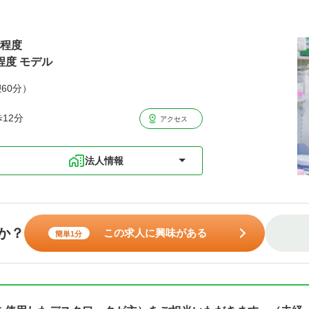
）
円程度
程度 モデル
憩60分）
12分
アクセス
法人情報
か？
この求人に興味がある
簡単1分