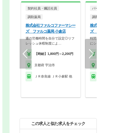
契約社員・嘱託社員
パート・アルバイト
調剤薬局
調剤薬局
株式会社ファルコファーマシー
株式会社ファルコファーマ
ズ ファルコ薬局 小倉店
ズ ファルコ薬局 小倉店
週の労働時間を自分で設定◎リフ
時間や曜日に制限のある方も
レッシュ休暇制度によ…
にシフトのご相談が可…
【時給】1,800円～2,200円
【時給】1,850円～2,2
京都府 宇治市
京都府 宇治市
ＪＲ奈良線 ＪＲ小倉駅 他
ＪＲ奈良線 ＪＲ小倉駅
この求人と似た求人をチェック