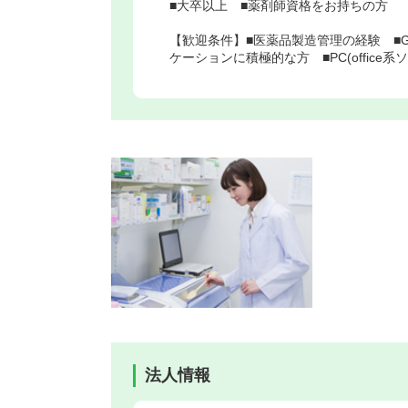
■大卒以上 ■薬剤師資格をお持ちの方
【歓迎条件】■医薬品製造管理の経験 ■G
ケーションに積極的な方 ■PC(office系
法人情報