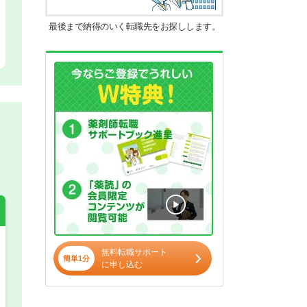
最後まで納得のいく転職先をお探しします。
無料転職サポート
簡単1分
希望の働き方
必須
に申し込む
正社員