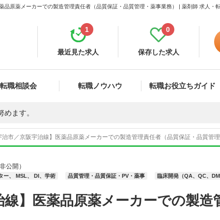
薬品原薬メーカーでの製造管理責任者（品質保証・品質管理・薬事業務） | 薬剤師 求人・
1
0
最近見た求人
保存した求人
転職相談会
転職ノウハウ
転職お役立ちガイド
努めます。
宇治市／京阪宇治線】医薬品原薬メーカーでの製造管理責任者（品質保証・品質管理・薬
非公開）
ー、 MSL、 DI、学術
品質管理・品質保証・PV・薬事
臨床開発（QA、QC、D
治線】医薬品原薬メーカーでの製造