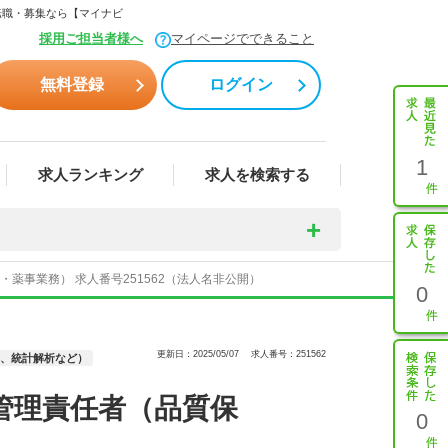
転職・募集なら【マイナビ
採用ご担当者様へ
マイページでできること
無料登録
ログイン
1
求人ランキング
求人を検索する
事業務） 求人番号251562（法人名非公開）
0
更新日：2025/05/07
求人番号：251562
M、統計解析など）
管理責任者（品質保
0