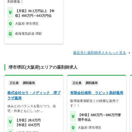
剤師募集！
【月収】30.1万円以上 【年
収】456万円～643万円位
大阪府 堺市堺区
南海電気鉄道 堺駅
最近見た薬剤師求人をもっと見る
堺市堺区(大阪府)エリアの薬剤師求人
正社員
調剤薬局
正社員
調剤薬局
株式会社セラ・メディック 堺プ
有限会社雄和 ラビット高砂薬局
ラザ薬局
阪堺線東湊駅近くの綺麗な薬局で
す！！
休みとのバランスを取りつつ、在
宅・外来ともにしっか…
【年収】580万円～680万円管
理手当込
【月収】28.0万円
【年収】434万円
大阪府 堺市堺区