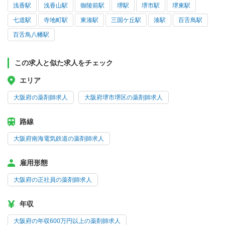
浅香駅
浅香山駅
御陵前駅
堺駅
堺市駅
堺東駅
七道駅
寺地町駅
東湊駅
三国ケ丘駅
湊駅
百舌鳥駅
百舌鳥八幡駅
この求人と似た求人をチェック
エリア
大阪府の薬剤師求人
大阪府堺市堺区の薬剤師求人
路線
大阪府南海電気鉄道の薬剤師求人
雇用形態
大阪府の正社員の薬剤師求人
年収
大阪府の年収600万円以上の薬剤師求人