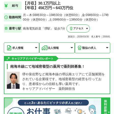
【月収】30.1万円以上
給与
【年収】456万円～643万円位
月～木:08時30分～19時30分（休憩60分）,金:09時00分～17時
勤務時間
00分（休憩60分）,土:09時00分～13時00分（休憩0分）
最寄り駅
南海電気鉄道「堺駅」 徒歩7分
アクセス
更新日：2026/03/30 求人番号：250041
求人情報
法人情報
類似の求人
キャリアアドバイザーのレポート
南海本線にて地域密着型の薬局で薬剤師募集！
堺や泉佐野など南海本線の堺以南エリアにて店舗展開を
されている企業様です。地域密着型の経営を行ってお
り、患者様からの信頼も厚い薬局です。
キャリアアドバイザー 薬剤師担当