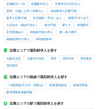
店舗数10～29
店舗数30以上
年間休日120日以上
原則、引越しを伴う転勤なし
未経験者も応募可能
新卒も応募可能
住宅補助（手当）あり
残業月10ｈ以下
土日休み（相談可含む）
総合門前
駅チカ
車通勤可
在宅業務あり
登録販売者の求人
夏～秋入職可
積極採用中の求人
WEB面接OK
近隣エリアで薬剤師求人を探す
大阪市北区
大阪市中央区
堺市
堺市中区
堺市東区
堺市西区
近隣エリアの路線で薬剤師求人を探す
ＪＲ阪和線(天王寺－和歌山)
南海電気鉄道
南海高野線
阪堺電気軌道阪堺線
近隣エリアの駅で薬剤師求人を探す