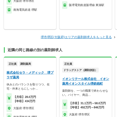
大阪府 堺市堺区
阪堺電気軌道阪堺線 東湊駅
南海電気鉄道 堺駅
堺市堺区(大阪府)エリアの薬剤師求人をもっと見る
近隣の同じ路線の別の薬剤師求人
正社員
調剤薬局
正社員
ドラッグストア（調剤併設）
株式会社セラ・メディック 堺プ
ラザ薬局
イオンリテール株式会社 イオン
薬局イオンスタイル堺鉄砲町
休みとのバランスを取りつつ、在
宅・外来ともにしっか…
薬剤師を、一つの職業で終わらせな
い。バイヤー、商品…
【月収】28.0万円
【年収】434万円
【月収】31.1万円～58.0万円
【年収】492万円～846万円
大阪府 堺市堺区
大阪府 堺市堺区