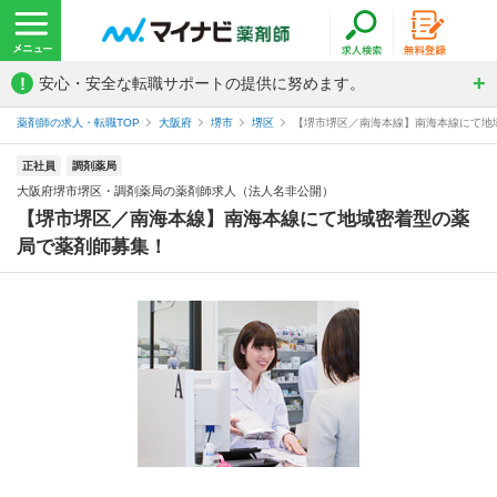
!
安心・安全な転職サポートの提供に努めます。
薬剤師の求人・転職TOP
大阪府
堺市
堺区
【堺市堺区／南海本線】南海本線にて地域
正社員
調剤薬局
大阪府堺市堺区・調剤薬局の薬剤師求人（法人名非公開）
【堺市堺区／南海本線】南海本線にて地域密着型の薬
局で薬剤師募集！