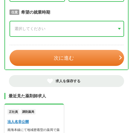
取得予定年
希望の就業時期
必須
任意
年 3月
次に進む
求人を保存する
最近見た薬剤師求人
正社員
調剤薬局
法人名非公開
南海本線にて地域密着型の薬局で薬