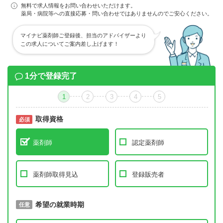
無料で求人情報をお問い合わせいただけます。
薬局・病院等への直接応募・問い合わせではありませんのでご安心ください。
マイナビ薬剤師ご登録後、担当のアドバイザーより
この求人についてご案内差し上げます！
1分で登録完了
1
2
3
4
5
取得資格
必須
必須
薬剤師
認定薬剤師
薬剤師取得見込
登録販売者
取得予定年
希望の就業時期
必須
任意