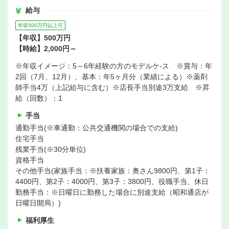
給与
年収500万円以上可
【年収】500万円
【時給】2,000円～
※年収イメージ：5～6年経験の方のモデルケ-ス ※賞与：年
2回（7月、12月）、基本：年5ヶ月分（業績による）※薬剤
師手当4万（上記給与に含む）※店長手当別途3万支給 ※昇
給（回数）：1
手当
通勤手当(※車通勤：公共交通機関の場合での支給)
住宅手当
残業手当(※30分単位)
資格手当
その他手当(家族手当：※扶養家族：奥さん9800円、第1子：
4400円、第2子：4000円、第3子：3800円、役職手当、休日
勤務手当：※日曜日に勤務した場合に別途支給（昭和通店が
日曜日開局）)
福利厚生