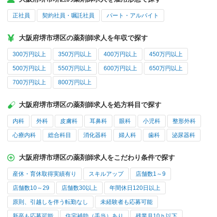
正社員
契約社員・嘱託社員
パート・アルバイト
大阪府堺市堺区の薬剤師求人を年収で探す
300万円以上
350万円以上
400万円以上
450万円以上
500万円以上
550万円以上
600万円以上
650万円以上
700万円以上
800万円以上
大阪府堺市堺区の薬剤師求人を処方科目で探す
内科
外科
皮膚科
耳鼻科
眼科
小児科
整形外科
心療内科
総合科目
消化器科
婦人科
歯科
泌尿器科
大阪府堺市堺区の薬剤師求人をこだわり条件で探す
産休・育休取得実績有り
スキルアップ
店舗数1～9
店舗数10～29
店舗数30以上
年間休日120日以上
原則、引越しを伴う転勤なし
未経験者も応募可能
新卒も応募可能
住宅補助（手当）あり
残業月10ｈ以下