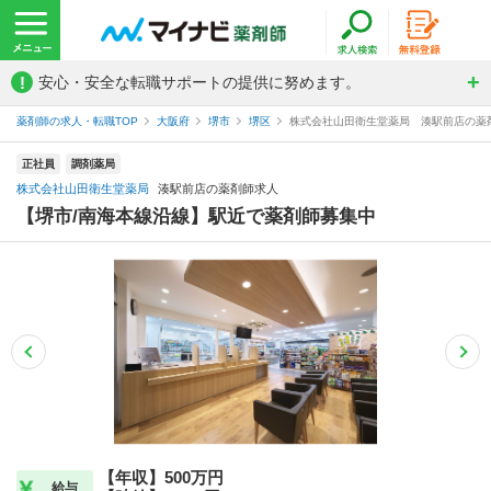
!
安心・安全な転職サポートの提供に努めます。
薬剤師の求人・転職TOP
大阪府
堺市
堺区
株式会社山田衛生堂薬局 湊駅前店の薬
正社員
調剤薬局
株式会社山田衛生堂薬局
湊駅前店の薬剤師求人
【堺市/南海本線沿線】駅近で薬剤師募集中
【年収】500万円
給与