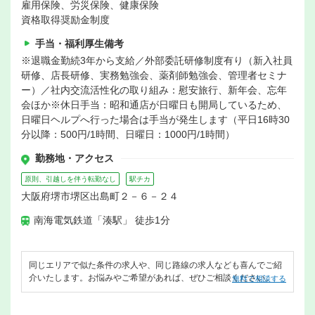
雇用保険、労災保険、健康保険
資格取得奨励金制度
手当・福利厚生備考
※退職金勤続3年から支給／外部委託研修制度有り（新入社員
研修、店長研修、実務勉強会、薬剤師勉強会、管理者セミナ
ー）／社内交流活性化の取り組み：慰安旅行、新年会、忘年
会ほか※休日手当：昭和通店が日曜日も開局しているため、
日曜日ヘルプへ行った場合は手当が発生します（平日16時30
分以降：500円/1時間、日曜日：1000円/1時間）
勤務地・アクセス
原則、引越しを伴う転勤なし
駅チカ
大阪府堺市堺区出島町２－６－２４
南海電気鉄道「湊駅」 徒歩1分
同じエリアで似た条件の求人や、同じ路線の求人なども喜んでご紹
介いたします。お悩みやご希望があれば、ぜひご相談ください。
無料で相談する