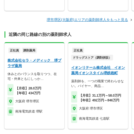
堺市堺区(大阪府)エリアの薬剤師求人をもっと見る
近隣の同じ路線の別の薬剤師求人
正社員
調剤薬局
正社員
ドラッグストア（調剤併設）
株式会社セラ・メディック 堺プ
ラザ薬局
イオンリテール株式会社 イオン
薬局イオンスタイル堺鉄砲町
休みとのバランスを取りつつ、在
宅・外来ともにしっか…
薬剤師を、一つの職業で終わらせな
い。バイヤー、商品…
【月収】28.0万円
【年収】434万円
【月収】31.1万円～58.0万円
【年収】492万円～846万円
大阪府 堺市堺区
大阪府 堺市堺区
南海電気鉄道 堺駅
南海電気鉄道 七道駅