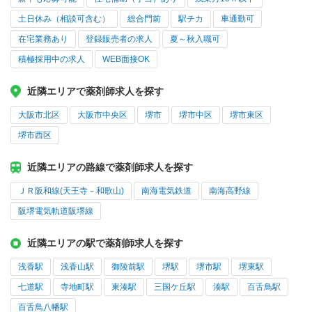
土日休み（相談可含む）
総合門前
駅チカ
車通勤可
在宅業務あり
登録販売者の求人
夏～秋入職可
積極採用中の求人
WEB面接OK
近隣エリアで薬剤師求人を探す
大阪市北区
大阪市中央区
堺市
堺市中区
堺市東区
堺市西区
近隣エリアの路線で薬剤師求人を探す
ＪＲ阪和線(天王寺－和歌山)
南海電気鉄道
南海高野線
阪堺電気軌道阪堺線
近隣エリアの駅で薬剤師求人を探す
浅香駅
浅香山駅
御陵前駅
堺駅
堺市駅
堺東駅
七道駅
寺地町駅
東湊駅
三国ケ丘駅
湊駅
百舌鳥駅
百舌鳥八幡駅