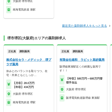
大阪府 堺市堺区
南海電気鉄道 湊駅
最近見た薬剤師求人をもっと見る
堺市堺区(大阪府)エリアの薬剤師求人
正社員
調剤薬局
正社員
調剤薬局
株式会社セラ・メディック 堺プ
有限会社雄和 ラビット高砂薬局
ラザ薬局
阪堺線東湊駅近くの綺麗な薬局で
す！！
休みとのバランスを取りつつ、在
宅・外来ともにしっか…
【年収】580万円～680万円管
理手当込
【月収】28.0万円
【年収】434万円
大阪府 堺市堺区
大阪府 堺市堺区
阪堺電気軌道阪堺線 東湊駅
南海電気鉄道 堺駅