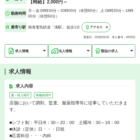
【時給】2,000円～
月～金:08時30分～20時00分（休憩60分）,土:08時30分～18時
勤務時間
00分（休憩60分）
最寄り駅
南海電気鉄道「湊駅」 徒歩1分
アクセス
更新日：2026/05/26 求人番号：455552
求人情報
法人情報
類似の求人
求人情報
求人内容
夏～秋入職可
積極採用中
店舗において調剤、監査、服薬指導等に従事していただきま
す。
■シフト制：平日/8：30～20：00 土曜/8：30～18：00
■休診（定休）日・・・日祝
■応需科目・・・内科