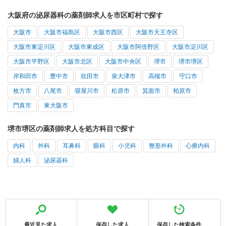
大阪府の泌尿器科の薬剤師求人を市区町村で探す
大阪市
大阪市福島区
大阪市西区
大阪市天王寺区
大阪市東淀川区
大阪市東成区
大阪市阿倍野区
大阪市淀川区
大阪市平野区
大阪市北区
大阪市中央区
堺市
堺市堺区
岸和田市
豊中市
吹田市
泉大津市
高槻市
守口市
枚方市
八尾市
寝屋川市
松原市
箕面市
柏原市
門真市
東大阪市
堺市堺区の薬剤師求人を処方科目で探す
内科
外科
耳鼻科
眼科
小児科
整形外科
心療内科
婦人科
泌尿器科
最近見た求人
保存した求人
保存した検索条件