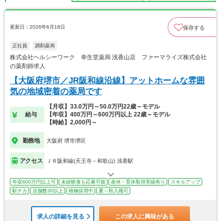
更新日：2026年6月18日
保存する
正社員
調剤薬局
株式会社ヘルシーワーク 幸生堂薬局 浅香山店 ファーマライズ株式会社
の薬剤師求人
【大阪府堺市／JR阪和線沿線】アットホームな雰囲
気の地域密着の薬局です
【月収】33.0万円～50.0万円22歳～モデル
給与
【年収】400万円～600万円以上 22歳～モデル
【時給】2,000円～
勤務地
大阪府 堺市堺区
アクセス
ＪＲ阪和線(天王寺－和歌山) 浅香駅
年収600万円以上可
未経験者も応募可能
産休・育休取得実績有り
スキルアップ
駅チカ
店舗数30以上
積極採用中
夏～秋入職可
求人の詳細を見る
この求人に興味がある