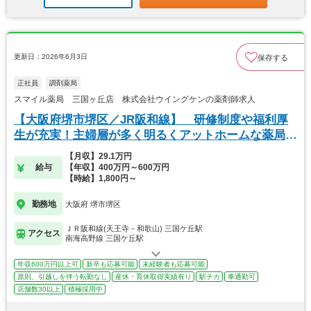
更新日：2026年6月3日
保存する
正社員
調剤薬局
スマイル薬局 三国ヶ丘店 株式会社ウイングケンの薬剤師求人
【大阪府堺市堺区／JR阪和線】 研修制度や福利厚
生が充実！主婦層が多く明るくアットホームな薬局で
す。
【月収】29.1万円
給与
【年収】400万円～600万円
【時給】1,800円～
勤務地
大阪府 堺市堺区
ＪＲ阪和線(天王寺－和歌山) 三国ケ丘駅
アクセス
南海高野線 三国ケ丘駅
年収600万円以上可
新卒も応募可能
未経験者も応募可能
原則、引越しを伴う転勤なし
産休・育休取得実績有り
駅チカ
車通勤可
店舗数30以上
積極採用中