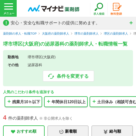
!
安心・安全な転職サポートの提供に努めます。
薬剤師の求人・転職TOP
大阪府の薬剤師求人
堺市の薬剤師求人
堺区の薬剤師求人
堺市堺区(大阪府)の泌尿器科の薬剤師求人・転職情報一覧
勤務地
堺市堺区(大阪府)
その他
泌尿器科
条件を変更する
人気のこだわり条件を追加する
残業月10ｈ以下
年間休日120日以上
土日休み（相談可含
4
件の薬剤師求人
※ 非公開求人を除く
おすすめ順
新着順
給与順