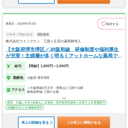
更新日：2026年6月3日
保存する
パート・アルバイト
調剤薬局
株式会社ウイングケン 三国ヶ丘店の薬剤師求人
【大阪府堺市堺区／JR阪和線 研修制度や福利厚生
が充実！主婦層が多く明るくアットホームな薬局で
す。
給与
【時給】1,800円～2,000円
勤務地
大阪府 堺市堺区
ＪＲ阪和線(天王寺－和歌山) 三国ケ丘駅
アクセス
南海高野線 三国ケ丘駅
原則、引越しを伴う転勤なし
産休・育休取得実績有り
駅チカ
車通勤可
店舗数30以上
積極採用中
求人の詳細を見る
この求人に興味がある