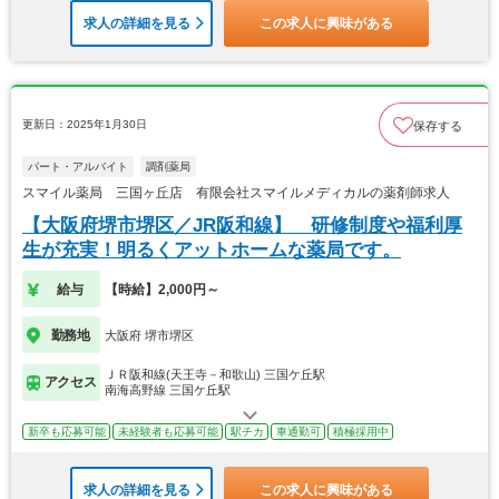
求人の詳細を見る
この求人に興味がある
更新日：2025年1月30日
保存する
パート・アルバイト
調剤薬局
スマイル薬局 三国ヶ丘店 有限会社スマイルメディカルの薬剤師求人
【大阪府堺市堺区／JR阪和線】 研修制度や福利厚
生が充実！明るくアットホームな薬局です。
給与
【時給】2,000円～
勤務地
大阪府 堺市堺区
ＪＲ阪和線(天王寺－和歌山) 三国ケ丘駅
アクセス
南海高野線 三国ケ丘駅
新卒も応募可能
未経験者も応募可能
駅チカ
車通勤可
積極採用中
求人の詳細を見る
この求人に興味がある