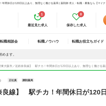
年間休日が120日以上あり、無理なく働ける薬局 | 薬剤師 求人・転職・募集なら【マイ
1
0
最近見た求人
保存した求人
転職相談会
転職ノウハウ
転職お役立ちガイド
努めます。
府東大阪市／近鉄奈良線】 駅チカ！年間休日が120日以上あり、無理なく働ける薬局 
）
正社員
調剤薬局
奈良線】 駅チカ！年間休日が120