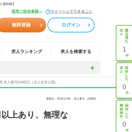
ナビ薬剤師】
採用ご担当者様へ
マイページでできること
無料登録
ログイン
1
求人ランキング
求人を検索する
求人番号249652（法人名非公開）
0
更新日：2024/11/08
求人番号：249652
日以上あり、無理な
0