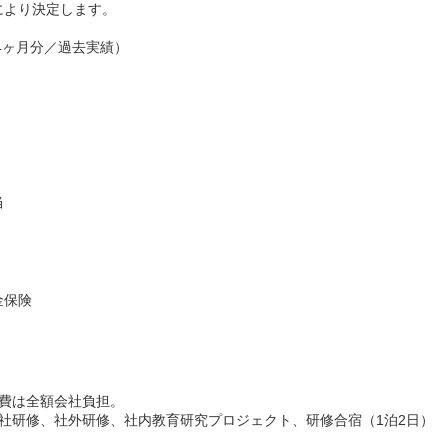
により決定します。
～4ヶ月分／過去実績）
当
金保険
費は全額会社負担。
社研修、社外研修、社内教育研究プロジェクト、研修合宿（1泊2日）