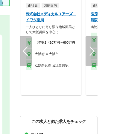
正社員
調剤薬局
正社員
病院・クリニッ
株式会社メディカルユアーズ
医療法人社団丸山会 八戸
イワタ薬局
病院
一人ひとりに寄り添う地域薬局と
病院薬剤師の募集です！
して大阪兵庫を中心に…
【年収】350万円～45
【年収】420万円～600万円
位
大阪府 東大阪市
大阪府 東大阪市
近鉄奈良線 若江岩田駅
近鉄奈良線 八戸ノ里駅
この求人と似た求人をチェック