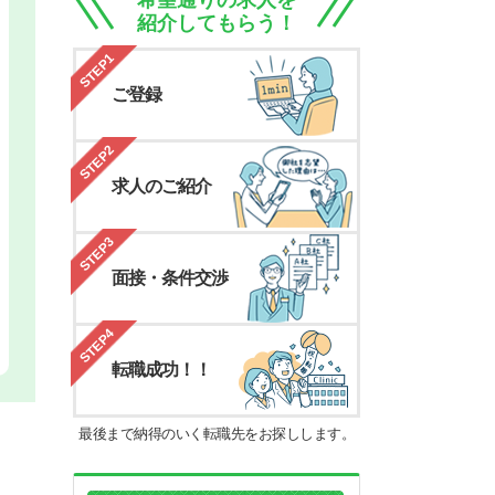
希望通りの求人を
紹介してもらう！
STEP1
ご登録
STEP2
求人のご紹介
STEP3
面接・条件交渉
STEP4
転職成功！！
最後まで納得のいく転職先をお探しします。