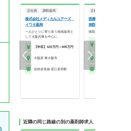
正社員
調剤薬局
正社員
病院・クリニッ
株式会社メディカルユアーズ
医療法人社団丸山会 八戸
イワタ薬局
病院
一人ひとりに寄り添う地域薬局と
病院薬剤師の募集です！
して大阪兵庫を中心に…
【年収】350万円～45
【年収】420万円～600万円
位
大阪府 東大阪市
大阪府 東大阪市
近鉄奈良線 若江岩田駅
近鉄奈良線 八戸ノ里駅
近隣の同じ路線の別の薬剤師求人