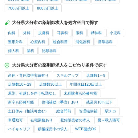
700万円以上
800万円以上
大分県大分市の薬剤師求人を処方科目で探す
内科
外科
皮膚科
耳鼻科
眼科
精神科
小児科
整形外科
心療内科
総合科目
消化器科
循環器科
婦人科
歯科
泌尿器科
大分県大分市の薬剤師求人をこだわり条件で探す
産休・育休取得実績有り
スキルアップ
店舗数1～9
店舗数10～29
店舗数30以上
年間休日120日以上
原則、引越しを伴う転勤なし
未経験者も応募可能
新卒も応募可能
住宅補助（手当）あり
残業月10ｈ以下
土日休み（相談可含む）
総合門前
管理職候補
駅チカ
車通勤可
在宅業務あり
登録販売者の求人
夏～秋入職可
ハイキャリア
積極採用中の求人
WEB面接OK