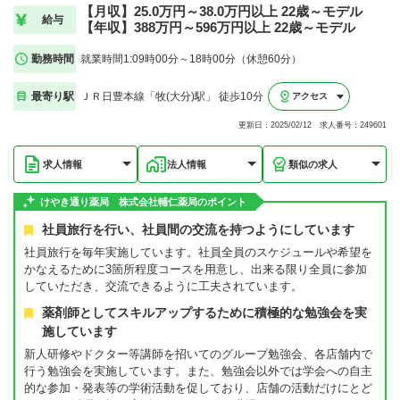
【月収】25.0万円～38.0万円以上 22歳～モデル
給与
【年収】388万円～596万円以上 22歳～モデル
勤務時間
就業時間1:09時00分～18時00分（休憩60分）
最寄り駅
ＪＲ日豊本線「牧(大分)駅」 徒歩10分
アクセス
更新日：2025/02/12 求人番号：249601
求人情報
法人情報
類似の求人
けやき通り薬局 株式会社輔仁薬局のポイント
社員旅行を行い、社員間の交流を持つようにしています
社員旅行を毎年実施しています。社員全員のスケジュールや希望を
かなえるために3箇所程度コースを用意し、出来る限り全員に参加
していただき、交流できるように工夫されています。
薬剤師としてスキルアップするために積極的な勉強会を実
施しています
新人研修やドクター等講師を招いてのグループ勉強会、各店舗内で
行う勉強会を実施しています。また、勉強会以外では学会への自主
的な参加・発表等の学術活動を促しており、店舗の活動だけにとど