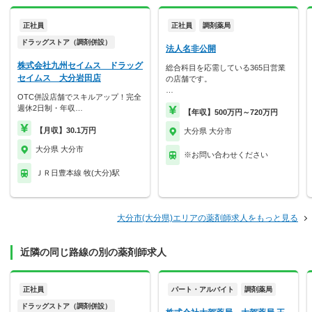
正社員
正社員
調剤薬局
ドラッグストア（調剤併設）
法人名非公開
株式会社九州セイムス ドラッグ
総合科目を応需している365日営業
セイムス 大分岩田店
の店舗です。
…
OTC併設店舗でスキルアップ！完全
週休2日制・年収…
【年収】500万円～720万円
【月収】30.1万円
大分県 大分市
大分県 大分市
※お問い合わせください
ＪＲ日豊本線 牧(大分)駅
大分市(大分県)エリアの薬剤師求人をもっと見る
近隣の同じ路線の別の薬剤師求人
正社員
パート・アルバイト
調剤薬局
ドラッグストア（調剤併設）