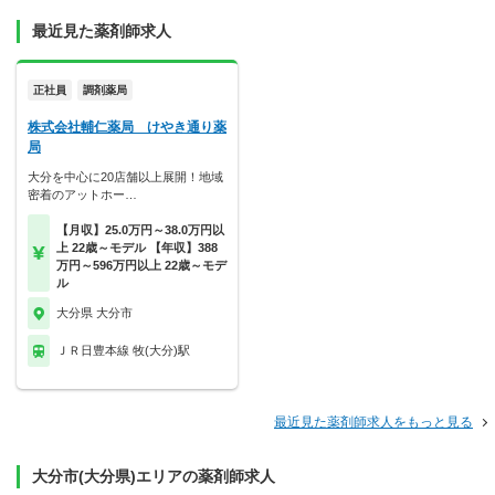
最近見た薬剤師求人
正社員
調剤薬局
株式会社輔仁薬局 けやき通り薬
局
大分を中心に20店舗以上展開！地域
密着のアットホー…
【月収】25.0万円～38.0万円以
上 22歳～モデル 【年収】388
万円～596万円以上 22歳～モデ
ル
大分県 大分市
ＪＲ日豊本線 牧(大分)駅
最近見た薬剤師求人をもっと見る
大分市(大分県)エリアの薬剤師求人