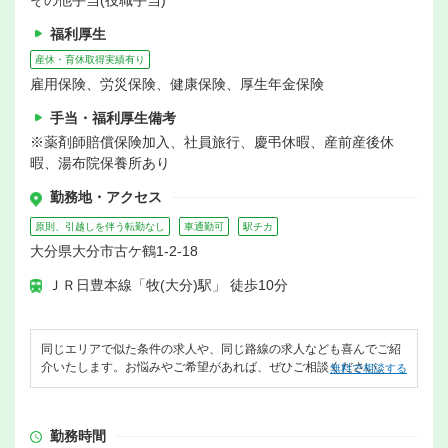
その他手当(役職手当)
福利厚生
産休・育休取得実績有り
雇用保険、労災保険、健康保険、厚生年金保険
手当・福利厚生備考
※薬剤師賠償保険加入、社員旅行、慶弔休暇、産前産後休
暇、湯布院保養所あり
勤務地・アクセス
原則、引越しを伴う転勤なし
車通勤可
駅チカ
大分県大分市古ケ鶴1-2-18
ＪＲ日豊本線「牧(大分)駅」 徒歩10分
同じエリアで似た条件の求人や、同じ路線の求人なども喜んでご紹
介いたします。お悩みやご希望があれば、ぜひご相談ください。
無料で相談する
勤務時間