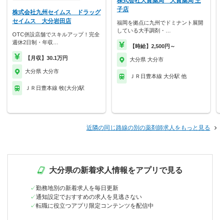
株式会社大賀薬局 大賀薬局 王
子店
株式会社九州セイムス ドラッグ
セイムス 大分岩田店
福岡を拠点に九州でドミナント展開
している大手調剤・…
OTC併設店舗でスキルアップ！完全
週休2日制・年収…
【時給】2,500円～
【月収】30.1万円
大分県 大分市
大分県 大分市
ＪＲ日豊本線 大分駅 他
ＪＲ日豊本線 牧(大分)駅
近隣の同じ路線の別の薬剤師求人をもっと見る
大分県の新着求人情報をアプリで見る
勤務地別の新着求人を毎日更新
通知設定でおすすめの求人を見逃さない
転職に役立つアプリ限定コンテンツを配信中