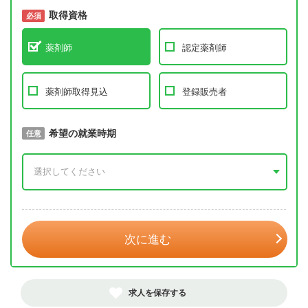
取得資格
必須
必須
薬剤師
認定薬剤師
薬剤師取得見込
登録販売者
取得予定年
希望の就業時期
必須
任意
年 3月
次に進む
求人を保存する