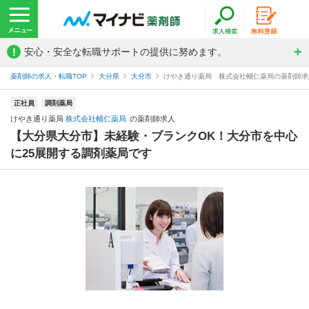
!
安心・安全な転職サポートの提供に努めます。
薬剤師の求人・転職TOP
大分県
大分市
けやき通り薬局 株式会社輔仁薬局の薬剤師求
正社員
調剤薬局
けやき通り薬局
株式会社輔仁薬局
の薬剤師求人
【大分県大分市】未経験・ブランクOK！大分市を中心
に25展開する調剤薬局です