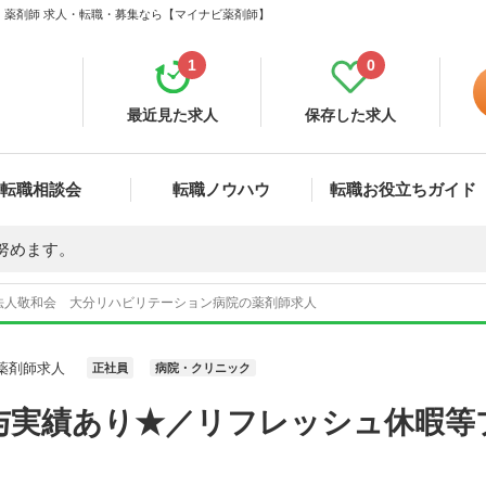
 薬剤師 求人・転職・募集なら【マイナビ薬剤師】
1
0
最近見た求人
保存した求人
転職相談会
転職ノウハウ
転職お役立ちガイド
努めます。
法人敬和会 大分リハビリテーション病院の薬剤師求人
薬剤師求人
正社員
病院・クリニック
与実績あり★／リフレッシュ休暇等