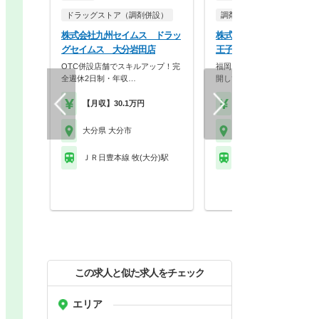
ドラッグストア（調剤併設）
調剤薬局
株式会社九州セイムス ドラッ
株式会社大賀薬局 大賀薬
グセイムス 大分岩田店
王子店
OTC併設店舗でスキルアップ！完
福岡を拠点に九州でドミナン
全週休2日制・年収…
開している大手調剤・…
【月収】30.1万円
【時給】2,500円～
大分県 大分市
大分県 大分市
ＪＲ日豊本線 牧(大分)駅
ＪＲ日豊本線 大分駅 
この求人と似た求人をチェック
エリア