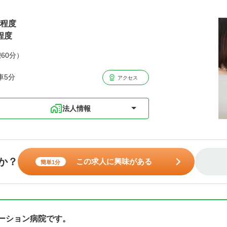
円程度
程度
憩60分）
車5分
アクセス
法人情報
か？
この求人に興味がある
簡単1分
テーション病院です。