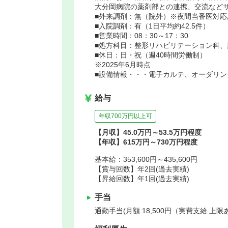
大分岡病院の薬剤部との連携、交流など
■外来調剤：無（院外）※夜間当番医対応
■入院調剤：有（1日平均約42.5件）
■営業時間：08：30～17：30
■処方科目：整形リハビリテーション科、
■休日：日・祝（週40時間労働制）
※2025年6月時点
■設備情報・・・電子カルテ、オーダリン
給与
年収700万円以上可
【月収】45.0万円～53.5万円程度
【年収】615万円～730万円程度
基本給：353,600円～435,600円
【賞与回数】年2回(過去実績)
【昇給回数】年1回(過去実績)
手当
通勤手当(月額:18,500円（実費支給 上限