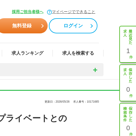
採用ご担当者様へ
マイページでできること
無料登録
ログイン
1
求人ランキング
求人を検索する
0
更新日：2026/05/26
求人番号：10171685
プライベートとの
0