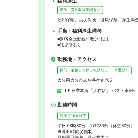
福利厚生
産休・育休取得実績有り
雇用保険、労災保険、健康保険、厚生年
手当・福利厚生備考
■退職金は勤続年数3年以上
■託児所あり
勤務地・アクセス
原則、引越しを伴う転勤なし
車通勤可
大分県大分市志村谷ケ迫765
ＪＲ日豊本線「大在駅」 バス・車5分
勤務時間
残業月10ｈ以下
平日:08時30分～17時30分（休憩60分）
※週40時間労働制
勤務曜日備考：月火水木金