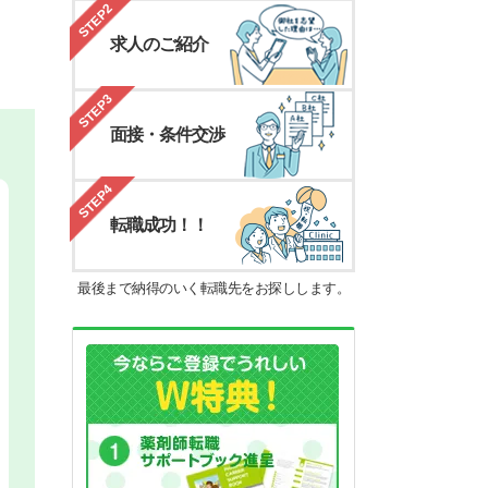
STEP2
求人のご紹介
STEP3
面接・条件交渉
STEP4
転職成功！！
最後まで納得のいく転職先をお探しします。