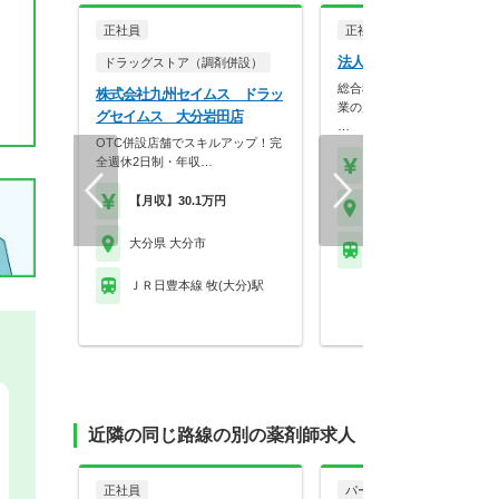
正社員
正社員
調剤薬局
法人名非公開
ドラッグストア（調剤併設）
総合科目を応需している365
株式会社九州セイムス ドラッ
業の店舗です。
グセイムス 大分岩田店
…
OTC併設店舗でスキルアップ！完
全週休2日制・年収…
【年収】500万円～72
【月収】30.1万円
大分県 大分市
大分県 大分市
※お問い合わせくださ
ＪＲ日豊本線 牧(大分)駅
近隣の同じ路線の別の薬剤師求人
正社員
パート・アルバイト