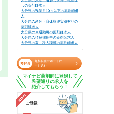
大分県の原則、引越しを伴う転勤な
しの薬剤師求人
大分県の残業月10ｈ以下の薬剤師求
人
大分県の産休・育休取得実績有りの
薬剤師求人
大分県の車通勤可の薬剤師求人
大分県の積極採用中の薬剤師求人
大分県の夏～秋入職可の薬剤師求人
無料転職サポートに
簡単1分
申し込む
マイナビ薬剤師に登録して
希望通りの求人を
紹介してもらう！
STEP1
ご登録