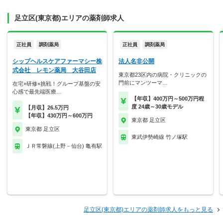
足立区(東京都)エリアの薬剤師求人
正社員
調剤薬局
正社員
調剤薬局
シップヘルスケアファーマシー株
法人名非公開
式会社 レモン薬局 大谷田店
東京都23区内の病院・クリニックの
門前にマンツーマ…
在宅×研修×挑戦！グループ基盤の安
心感で最先端医療…
【年収】400万円～500万円程
度 24歳～30歳モデル
【月収】26.5万円
【年収】430万円～600万円
東京都 足立区
東京都 足立区
東武伊勢崎線 竹ノ塚駅
ＪＲ常磐線(上野－仙台) 亀有駅
足立区(東京都)エリアの薬剤師求人をもっと見る