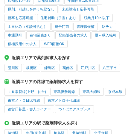
店舗数10～29
店舗数30以上
年間休日120日以上
原則、引越しを伴う転勤なし
未経験者も応募可能
新卒も応募可能
住宅補助（手当）あり
残業月10ｈ以下
土日休み（相談可含む）
総合門前
管理職候補
駅チカ
車通勤可
在宅業務あり
登録販売者の求人
夏～秋入職可
積極採用中の求人
WEB面接OK
近隣エリアで薬剤師求人を探す
荒川区
板橋区
練馬区
葛飾区
江戸川区
八王子市
近隣エリアの路線で薬剤師求人を探す
ＪＲ常磐線(上野－仙台)
東武伊勢崎線
東武大師線
京成本線
東京メトロ日比谷線
東京メトロ千代田線
都営日暮里・舎人ライナー
つくばエクスプレス
近隣エリアの駅で薬剤師求人を探す
綾瀬駅
牛田(東京)駅
梅島駅
北綾瀬駅
北千住駅