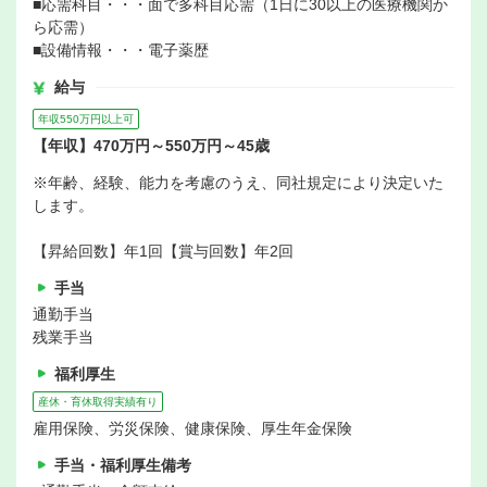
■応需科目・・・面で多科目応需（1日に30以上の医療機関か
ら応需）
■設備情報・・・電子薬歴
給与
年収550万円以上可
【年収】470万円～550万円～45歳
※年齢、経験、能力を考慮のうえ、同社規定により決定いた
します。
【昇給回数】年1回【賞与回数】年2回
手当
通勤手当
残業手当
福利厚生
産休・育休取得実績有り
雇用保険、労災保険、健康保険、厚生年金保険
手当・福利厚生備考