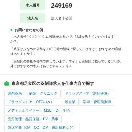
249169
求人番号
法人名
法人名非公開
お問い合わせの例
「求人番号〇〇〇〇〇〇に興味があるので、詳細を教えていただけます
か？」
「残業が少なめの店舗をJR〇〇線の沿線で探していますが、おすすめの店舗
はありますか？」
「薬剤師の募集を都内で探しています。マイナビ薬剤師に載っている〇〇以
外におすすめの求人はありますか？」等々
東京都足立区の薬剤師求人を仕事内容で探す
調剤薬局
病院・クリニック
ドラッグストア（調剤併設）
ドラッグストア（OTCのみ）
一般企業
学術・管理薬剤師
メディカルライター、 MSL、 DI、学術
品質管理・品質保証・PV・薬事
臨床開発（QA、QC、DM、統計解析など）