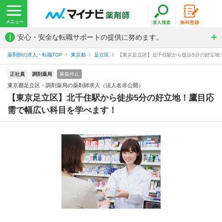
!
安心・安全な転職サポートの提供に努めます。
薬剤師の求人・転職TOP
東京都
足立区
【東京足立区】北千住駅から徒歩5分の好立地！
正社員
調剤薬局
募集停止
東京都足立区・調剤薬局の薬剤師求人（法人名非公開）
【東京足立区】北千住駅から徒歩5分の好立地！鷹目応
需で幅広い科目を学べます！