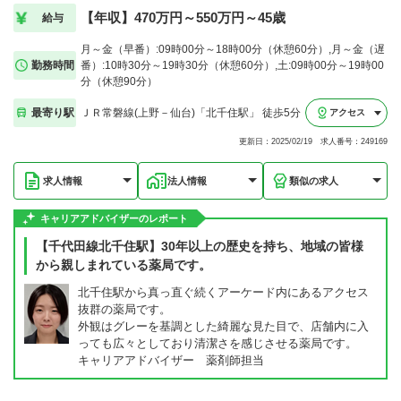
【年収】470万円～550万円～45歳
給与
月～金（早番）:09時00分～18時00分（休憩60分）,月～金（遅
勤務時間
番）:10時30分～19時30分（休憩60分）,土:09時00分～19時00
分（休憩90分）
最寄り駅
ＪＲ常磐線(上野－仙台)「北千住駅」 徒歩5分
アクセス
更新日：2025/02/19 求人番号：249169
求人情報
法人情報
類似の求人
キャリアアドバイザーのレポート
【千代田線北千住駅】30年以上の歴史を持ち、地域の皆様
から親しまれている薬局です。
北千住駅から真っ直ぐ続くアーケード内にあるアクセス
抜群の薬局です。
外観はグレーを基調とした綺麗な見た目で、店舗内に入
っても広々としており清潔さを感じさせる薬局です。
キャリアアドバイザー 薬剤師担当