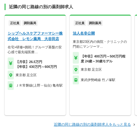
近隣の同じ路線の別の薬剤師求人
正社員
調剤薬局
正社員
調剤薬局
シップヘルスケアファーマシー株
法人名非公開
式会社 レモン薬局 大谷田店
東京都23区内の病院・クリニックの
門前にマンツーマ…
在宅×研修×挑戦！グループ基盤の安
心感で最先端医療…
【年収】400万円～500万円程
度 24歳～30歳モデル
【月収】26.5万円
【年収】430万円～600万円
東京都 足立区
東京都 足立区
東武伊勢崎線 竹ノ塚駅
ＪＲ常磐線(上野－仙台) 亀有駅
近隣の同じ路線の別の薬剤師求人をもっと見る