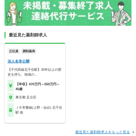
最近見た薬剤師求人
正社員
調剤薬局
法人名非公開
【千代田線北千住駅】30年以上の歴
史を持ち、地域の…
【年収】470万円～550万円～
45歳
東京都 足立区
ＪＲ常磐線(上野－仙台) 北千住
駅 他
最近見た薬剤師求人をもっと見る