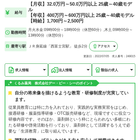
【月収】32.0万円～50.0万円以上 25歳～40歳モデ
ル
給与
【年収】400万円～600万円以上 25歳～40歳モデル
【時給】1,700円～2,500円
月火水金:09時00分～18時00分（休憩60分）,木土:09時00分～
勤務時間
13時00分（休憩0分）
最寄り駅
ＪＲ身延線「西富士宮駅」 徒歩2分
アクセス
更新日：2022/07/05 求人番号：249015
求人情報
法人情報
類似の求人
くるみ薬局 株式会社デー・ピー・シーのポイント
自分の将来像を描けるような教育・研修制度が充実してい
ます。
従業員教育には特に力を入れており、実践的な実務実習をはじめ、
接遇研修・服薬指導研修・OTC販売研修など、現場ですぐに役立つ
研修内容です。そのほか、薬剤師という枠にとらわれない多岐にわ
たる研修や啓発活動を行っており、薬剤師として活躍するうえで必
要な「生涯教育」に取り組んでいます。