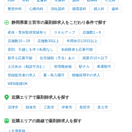
内科
外科
皮膚科
耳鼻科
眼科
精神科
小児科
整形外科
心療内科
消化器科
循環器科
婦人科
歯科
静岡県富士宮市の薬剤師求人をこだわり条件で探す
産休・育休取得実績有り
スキルアップ
店舗数1～9
店舗数10～29
店舗数30以上
年間休日120日以上
原則、引越しを伴う転勤なし
未経験者も応募可能
新卒も応募可能
住宅補助（手当）あり
残業月10ｈ以下
土日休み（相談可含む）
管理職候補
駅チカ
車通勤可
登録販売者の求人
夏～秋入職可
積極採用中の求人
WEB面接OK
近隣エリアで薬剤師求人を探す
沼津市
熱海市
三島市
伊東市
島田市
富士市
近隣エリアの路線で薬剤師求人を探す
ＪＲ身延線