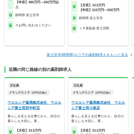
【年収】480万円～650万円以
【月収】33.5万円
上
【年収】515万円～650万円
静岡県 富士宮市
静岡県 富士宮市
※お問い合わせください
ＪＲ身延線 富士宮駅
富士宮市(静岡県)エリアの薬剤師求人をもっと見る
近隣の同じ路線の別の薬剤師求人
正社員
正社員
ドラッグストア（OTCのみ）
ドラッグストア（OTCのみ）
ウエルシア薬局株式会社 ウエル
ウエルシア薬局株式会社 ウエル
シア富士宮田中町店
シア富士宮小泉店
暮らしを支える仕事だから、自分の
暮らしを支える仕事だから、自分の
暮らしも大切に。業…
暮らしも大切に。業…
【月収】33.5万円
【月収】33.5万円