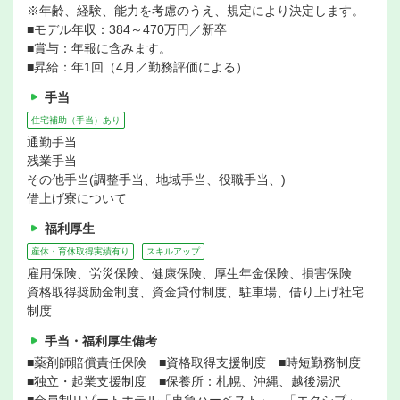
※年齢、経験、能力を考慮のうえ、規定により決定します。
■モデル年収：384～470万円／新卒
■賞与：年報に含みます。
■昇給：年1回（4月／勤務評価による）
手当
住宅補助（手当）あり
通勤手当
残業手当
その他手当(調整手当、地域手当、役職手当、)
借上げ寮について
福利厚生
産休・育休取得実績有り
スキルアップ
雇用保険、労災保険、健康保険、厚生年金保険、損害保険
資格取得奨励金制度、資金貸付制度、駐車場、借り上げ社宅
制度
手当・福利厚生備考
■薬剤師賠償責任保険 ■資格取得支援制度 ■時短勤務制度
■独立・起業支援制度 ■保養所：札幌、沖縄、越後湯沢