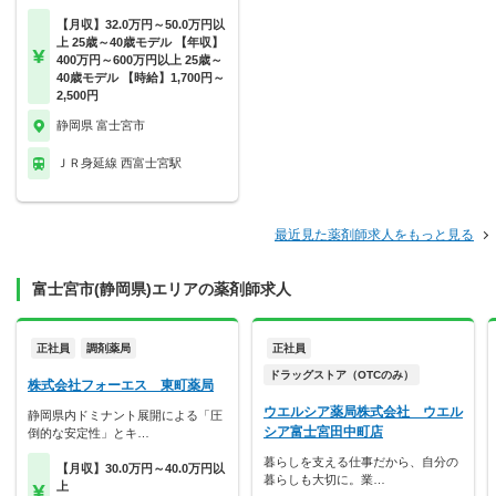
【月収】32.0万円～50.0万円以
上 25歳～40歳モデル 【年収】
400万円～600万円以上 25歳～
40歳モデル 【時給】1,700円～
2,500円
静岡県 富士宮市
ＪＲ身延線 西富士宮駅
最近見た薬剤師求人をもっと見る
富士宮市(静岡県)エリアの薬剤師求人
正社員
調剤薬局
正社員
ドラッグストア（OTCのみ）
株式会社フォーエス 東町薬局
ウエルシア薬局株式会社 ウエル
静岡県内ドミナント展開による「圧
シア富士宮田中町店
倒的な安定性」とキ…
暮らしを支える仕事だから、自分の
【月収】30.0万円～40.0万円以
暮らしも大切に。業…
上