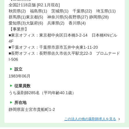
全国計118店舗 [R2.1月現在]
秋田県(2) 福島県(1) 茨城県(1) 千葉県(22) 埼玉県(11)
群馬県(1)東京都(5) 神奈川県(5)長野県(27) 静岡県(28)
愛知県(3)大阪府(6) 兵庫県(2) 香川県(4)
【事業所】
■東京オフィス：東京都中央区日本橋3-2-14 日本橋KNビル
4F
■千葉オフィス：千葉県市原市五井中央東1-11-20
■長野オフィス：長野県佐久市佐久平駅北22-3 プロムナード
I-506
設立
1983年06月
従業員数
うち薬剤師285名（平均年齢40.1歳）
所在地
静岡県富士宮市貴船町1-2
この法人の他の薬剤師求人を見る