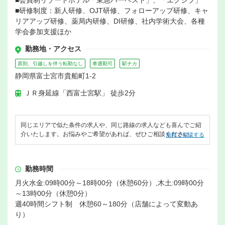
■会員制リゾートホテル「東急ハーベスト」、「エクシブ」
■研修制度：新人研修、OJT研修、フォローアップ研修、キャ
リアアップ研修、薬局内研修、DI研修、社内学術大会、各種
学会参加支援ほか
勤務地・アクセス
原則、引越しを伴う転勤なし
車通勤可
駅チカ
静岡県富士宮市貴船町1-2
ＪＲ身延線「西富士宮駅」 徒歩2分
同じエリアで似た条件の求人や、同じ路線の求人なども喜んでご紹
介いたします。お悩みやご希望があれば、ぜひご相談ください。
無料で相談する
勤務時間
月火水金:09時00分～18時00分（休憩60分）,木土:09時00分
～13時00分（休憩0分）
週40時間シフト制 休憩60～180分（店舗によって変動あ
り）