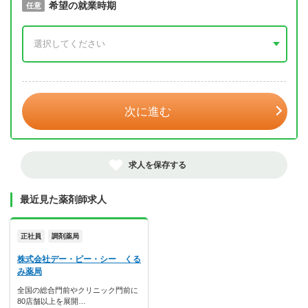
取得予定年
希望の就業時期
必須
任意
年 3月
次に進む
求人を保存する
最近見た薬剤師求人
正社員
調剤薬局
株式会社デー・ピー・シー くる
み薬局
全国の総合門前やクリニック門前に
80店舗以上を展開…