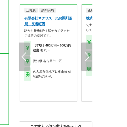
正社員
調剤薬局
正社員
一般企業
有限会社ネクサス ねお調剤薬
株式会社NBS 本社
局 長者町店
＼土日祝休み／薬剤師資格を
して、化粧品・医薬部…
駅から徒歩6分！駅チカでアクセ
ス
ス抜群の薬局です。
【年収】400万円～58
程度
【年収】480万円～600万円
程度 モデル
愛知県 名古屋市中区
愛知県 名古屋市中区
名古屋市営地下鉄名城線
別院駅 他
名古屋市営地下鉄東山線 伏
見(愛知)駅 他
この求人と似た求人をチェック