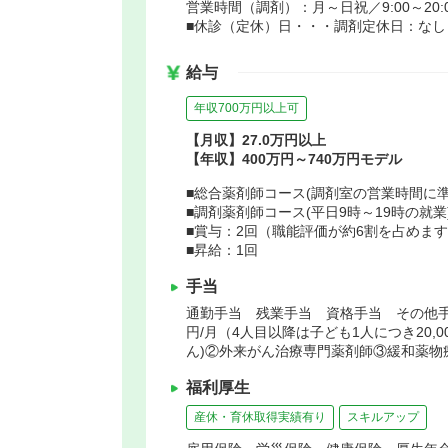
営業時間（調剤）：月～日祝／9:00～20:
■休診（定休）日・・・調剤定休日：なし
給与
年収700万円以上可
【月収】27.0万円以上
【年収】400万円～740万円モデル
■総合薬剤師コース(調剤室の営業時間に準ず
■調剤薬剤師コース(平日9時～19時の就業)
■賞与：2回（職能評価が約6割を占めま
■昇給：1回
手当
通勤手当 残業手当 資格手当 その他手当(
円/月（4人目以降は子ども1人につき20,
ん)②外来がん治療専門薬剤師③緩和薬物
福利厚生
産休・育休取得実績有り
スキルアップ