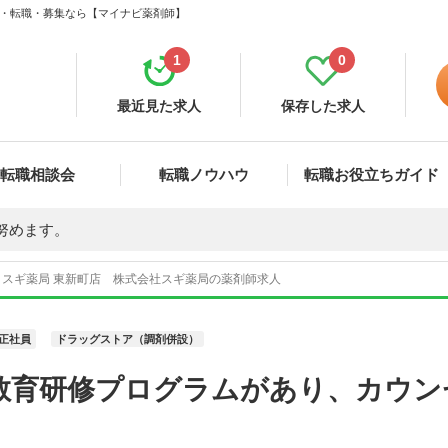
求人・転職・募集なら【マイナビ薬剤師】
1
0
最近見た求人
保存した求人
転職相談会
転職ノウハウ
転職お役立ちガイド
努めます。
スギ薬局 東新町店 株式会社スギ薬局の薬剤師求人
正社員
ドラッグストア（調剤併設）
教育研修プログラムがあり、カウン