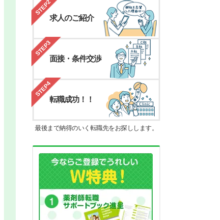
STEP2
求人のご紹介
STEP3
面接・条件交渉
STEP4
転職成功！！
最後まで納得のいく転職先をお探しします。