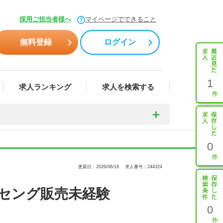
採用ご担当者様へ
マイページでできること
無料登録
ログイン
1
求人ランキング
求人を検索する
0
更新日：2026/06/18
求人番号：244324
セング販売未経験
0