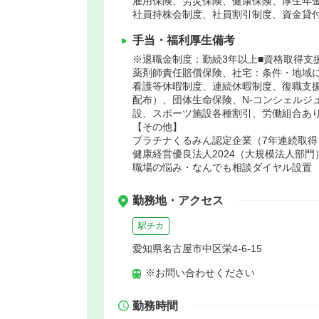
雇用保険、労災保険、健康保険、厚生年
社員持株会制度、社員割引制度、資金貸
手当・福利厚生備考
※退職金制度：勤続3年以上■資格取得支
薬剤師責任賠償保険、社宅：条件・地域
看護等休暇制度、連続休暇制度、復職支
配布）、団体生命保険、N-コンシェルジ
設、スポーツ施設各種割引、労働組合あ
【その他】
プラチナくるみん認定企業（7年連続取得
健康経営優良法人2024（大規模法人部門
職場の悩み・なんでも相談ダイヤル設置
勤務地・アクセス
駅チカ
愛知県名古屋市中区栄4-6-15
※お問い合わせください
勤務時間