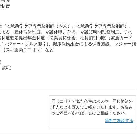
金保険
付制度
援（地域薬学ケア専門薬剤師（がん）、地域薬学ケア専門薬剤師）、
による、産休育休制度、介護休職、育児・介護短時間勤務制度、子の
援制度確定拠出年金制度、従業員持株会、社員割引制度（家族カード
ュ(レジャー・グルメ割引)、健康保険組合による保養施設、レジャー施
り（スギ薬局ユニオン）など
）
）認定
同じエリアで似た条件の求人や、同じ路線の
求人なども喜んでご紹介いたします。お悩み
やご希望があれば、ぜひご相談ください。
無料で相談する