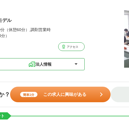
モデル
59分（休憩60分）,調剤営業時
0分）
アクセス
法人情報
か？
この求人に興味がある
簡単1分
ント