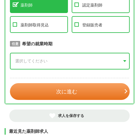
薬剤師
認定薬剤師
薬剤師取得見込
登録販売者
取得予定年
希望の就業時期
必須
任意
年 3月
次に進む
求人を保存する
最近見た薬剤師求人