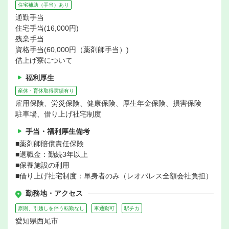
住宅補助（手当）あり
通勤手当
住宅手当(16,000円)
残業手当
資格手当(60,000円（薬剤師手当）)
借上げ寮について
福利厚生
産休・育休取得実績有り
雇用保険、労災保険、健康保険、厚生年金保険、損害保険
駐車場、借り上げ社宅制度
手当・福利厚生備考
■薬剤師賠償責任保険
■退職金：勤続3年以上
■保養施設の利用
■借り上げ社宅制度：単身者のみ（レオパレス全額会社負担）
勤務地・アクセス
原則、引越しを伴う転勤なし
車通勤可
駅チカ
愛知県西尾市