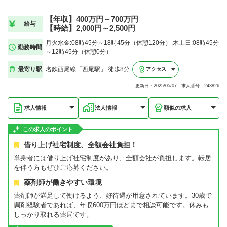
【年収】400万円～700万円
給与
【時給】2,000円～2,500円
月火水金:08時45分～18時45分（休憩120分）,木土日:08時45分
勤務時間
～12時45分（休憩0分）
最寄り駅
名鉄西尾線「西尾駅」 徒歩8分
アクセス
更新日：2025/05/07 求人番号：243826
求人情報
法人情報
類似の求人
この求人のポイント
借り上げ社宅制度、全額会社負担！
単身者には借り上げ社宅制度があり、全額会社が負担します。転居
を伴う方もぜひご応募ください。
薬剤師が働きやすい環境
薬剤師が満足して働けるよう、好待遇が用意されています。30歳で
調剤経験者であれば、年収600万円ほどまで相談可能です。休みも
しっかり取れる薬局です。