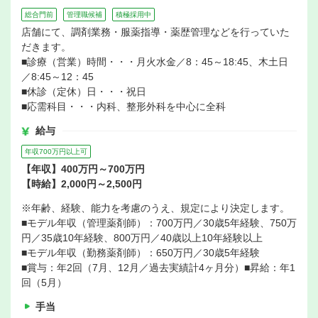
総合門前
管理職候補
積極採用中
店舗にて、調剤業務・服薬指導・薬歴管理などを行っていた
だきます。
■診療（営業）時間・・・月火水金／8：45～18:45、木土日
／8:45～12：45
■休診（定休）日・・・祝日
■応需科目・・・内科、整形外科を中心に全科
給与
年収700万円以上可
【年収】400万円～700万円
【時給】2,000円～2,500円
※年齢、経験、能力を考慮のうえ、規定により決定します。
■モデル年収（管理薬剤師）：700万円／30歳5年経験、750万
円／35歳10年経験、800万円／40歳以上10年経験以上
■モデル年収（勤務薬剤師）：650万円／30歳5年経験
■賞与：年2回（7月、12月／過去実績計4ヶ月分）■昇給：年1
回（5月）
手当