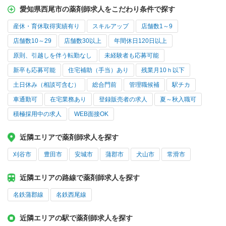
愛知県西尾市の薬剤師求人をこだわり条件で探す
産休・育休取得実績有り
スキルアップ
店舗数1～9
店舗数10～29
店舗数30以上
年間休日120日以上
原則、引越しを伴う転勤なし
未経験者も応募可能
新卒も応募可能
住宅補助（手当）あり
残業月10ｈ以下
土日休み（相談可含む）
総合門前
管理職候補
駅チカ
車通勤可
在宅業務あり
登録販売者の求人
夏～秋入職可
積極採用中の求人
WEB面接OK
近隣エリアで薬剤師求人を探す
刈谷市
豊田市
安城市
蒲郡市
犬山市
常滑市
近隣エリアの路線で薬剤師求人を探す
名鉄蒲郡線
名鉄西尾線
近隣エリアの駅で薬剤師求人を探す